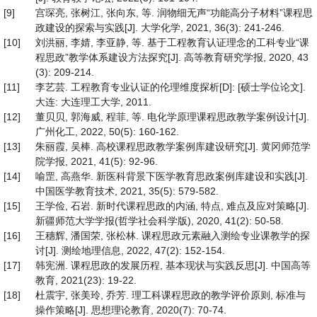
[9]
宫琛亮, 张树江, 张向东, 等. 润物细无声“功能高分子材料”课程思
政建设的探索与实践[J]. 大学化学, 2021, 36(3): 241-246.
[10]
刘洪丽, 李婧, 李亚静, 等. 基于工程教育认证理念的工科专业“课
程思政”教学体系建设方法探究[J]. 高等教育研究学报, 2020, 43
(3): 209-214.
[11]
李艺芸. 工程教育专业认证的伦理维度探析[D]: [硕士学位论文].
大连: 大连理工大学, 2011.
[12]
董贝贝, 郭海威, 程菲, 等. 电化学原理课程思政教学案例设计[J].
广州化工, 2022, 50(5): 160-162.
[13]
朱丽霞, 吴棒. 高校课程思政教学案例库建设研究[J]. 黄冈师范学
院学报, 2021, 41(5): 92-96.
[14]
喻罡, 高燕华. 新医科背景下医学教育思政案例库建设和实践[J].
中国医学教育技术, 2021, 35(5): 579-582.
[15]
王学俭, 石岩. 新时代课程思政的内涵, 特点, 难点及应对策略[J].
新疆师范大学学报(哲学社会科学版), 2020, 41(2): 50-58.
[16]
王穗辉, 潘国荣, 张松林. 课程思政元素融入测绘专业课教学的探
讨[J]. 测绘地理信息, 2022, 47(2): 152-154.
[17]
韩宪洲. 课程思政的发展历程, 基本现状与实践反思[J]. 中国高等
教育, 2021(23): 19-22.
[18]
杜震宇, 张美玲, 乔芳. 理工科课程思政的教学评价原则, 标准与
操作策略[J]. 思想理论教育, 2020(7): 70-74.