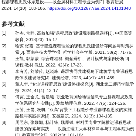
程群课程思政体系建设——以金属材料工程专业为例[J]. 教育进展,
2024, 14(10): 180-186.
https://doi.org/10.12677/ae.2024.14101848
参考文献
[1]
孙杰, 常静. 高校加强“课程思政”建设现实路径选择[J]. 中国高等
教育, 2018(23): 15-17.
[2]
喻琼 张霞. 基于隐性课程理论的课程思政建设所存问题与对策探
索[J]. 西南科技大学学报: 哲学社会科学版, 2021, 38(2): 71-76.
[3]
王凯, 郭蒙蒙. 综合课程群: 概念辨析、设计模式与案例分析[J].
课程∙教材∙教法, 2022, 42(4): 17-23.
[4]
李有芳, 刘荣伶, 赵晓峰. 课群协同共建视角下建筑学专业课程思
政体系建设研究[J]. 建筑经济, 2023, 44(z1): 451-459.
[5]
董志华. “专业课程群思政”建设路径探究[J]. 湖北第二师范学院学
报, 2024, 41(4): 13-17.
[6]
何宽, 王金龙, 曾晨曦. 职业教育测绘地理信息专业群课程思政教
学体系研究与实践[J]. 测绘地理信息, 2022, 47(5): 124-126.
[7]
汪茵, 王昆, 杨帆. “双高”背景下工程造价专业群课程思政的实施
路径与实践探索[J]. 安徽建筑, 2024, 31(3): 134-135.
[8]
周照东, 张姗姗, 杨叶锋, 魏厚钱. 材料类专业学院推进课程思政
建设的探索与实践——以浙江理工大学材料科学与工程学院为例
[J]. 教育教学论坛, 2022(3): 101-104.