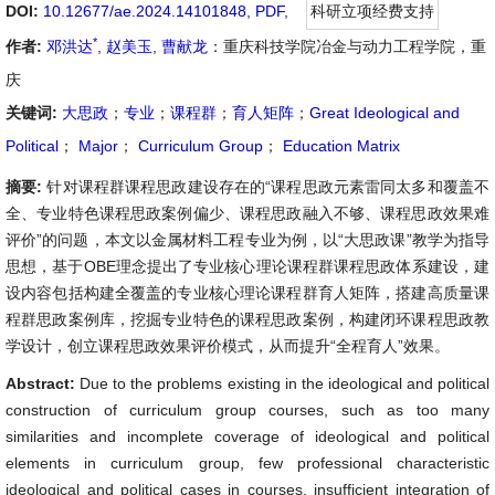
DOI:
10.12677/ae.2024.14101848
,
PDF
,
科研立项经费支持
*
作者:
邓洪达
,
赵美玉
,
曹献龙
：重庆科技学院冶金与动力工程学院，重
庆
关键词:
大思政
；
专业
；
课程群
；
育人矩阵
；
Great Ideological and
Political
；
Major
；
Curriculum Group
；
Education Matrix
摘要:
针对课程群课程思政建设存在的“课程思政元素雷同太多和覆盖不
全、专业特色课程思政案例偏少、课程思政融入不够、课程思政效果难
评价”的问题，本文以金属材料工程专业为例，以“大思政课”教学为指导
思想，基于OBE理念提出了专业核心理论课程群课程思政体系建设，建
设内容包括构建全覆盖的专业核心理论课程群育人矩阵，搭建高质量课
程群思政案例库，挖掘专业特色的课程思政案例，构建闭环课程思政教
学设计，创立课程思政效果评价模式，从而提升“全程育人”效果。
Abstract:
Due to the problems existing in the ideological and political
construction of curriculum group courses, such as too many
similarities and incomplete coverage of ideological and political
elements in curriculum group, few professional characteristic
ideological and political cases in courses, insufficient integration of