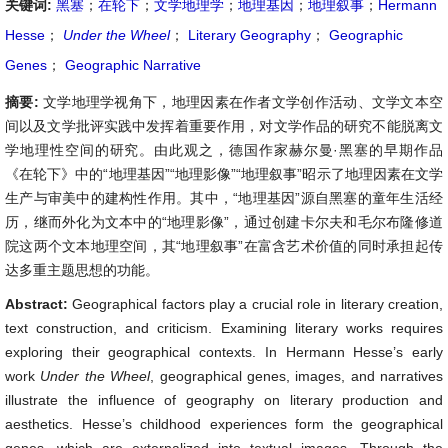
关键词:
黑塞
；
在轮下
；
文学地理学
；
地理基因
；
地理叙事
；
Hermann
Hesse
；
Under the Wheel
；
Literary Geography
；
Geographic
Genes
；
Geographic Narrative
摘要:
文学地理学视角下，地理因素在作者文学创作活动、文学文本空
间以及文学批评实践中发挥着重要作用，对文学作品的研究不能脱离文
学地理性空间的研究。由此观之，德国作家赫尔曼·黑塞的早期作品
《在轮下》中的“地理基因”“地理影像”“地理叙事”昭示了地理因素在文学
生产与审美中的建构性作用。其中，“地理基因”源自黑塞的童年生活经
历，继而外化为文本中的“地理影像”，通过创建卡尔夫和毛尔布隆修道
院这两个文本地理空间，其“地理叙事”在富含艺术价值的同时承担起传
达多重主题思想的功能。
Abstract:
Geographical factors play a crucial role in literary creation,
text construction, and criticism. Examining literary works requires
exploring their geographical contexts. In Hermann Hesse’s early
work
Under the Wheel
, geographical genes, images, and narratives
illustrate the influence of geography on literary production and
aesthetics. Hesse’s childhood experiences form the geographical