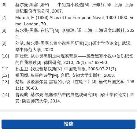
[6]
赫尔曼∙黑塞. 婚约——中短篇小说选[M]. 张佩芬, 译. 上海: 上海
世纪股份有限公司, 2007.
[7]
Moretti, F. (1998) Atlas of the European Novel, 1800-1900. Ve
rso, London, 70.
[8]
赫尔曼∙黑塞. 在轮下[M]. 李贻琼, 译. 上海: 上海译文出版社, 202
2.
[9]
刘洁. 赫尔曼∙黑塞长篇小说空间研究[D]: [硕士学位论文]. 武汉:
华中师范大学, 2020.
[10]
陈壮鹰. 从心灵黑洞走向现实荒原——感受黑塞小说中创伤记忆
的自我救赎[J]. 德国研究, 2010, 25(1): 57-62+80.
[11]
孙卫卫. 我也曾是汉斯[N]. 中国教育报, 2005-07-21(7).
[12]
祖国颂. 叙事的诗学[M]. 合肥: 安徽大学出版社, 2003.
[13]
楚旭. 谈谈赫尔曼∙黑塞的小说《在轮下》[J]. 当代外国文学, 198
1(1): 80-83.
[14]
曹晓航. 赫尔曼∙黑塞作品中的自然观研究[D]: [硕士学位论文]. 西
安: 陕西师范大学, 2014.
投稿