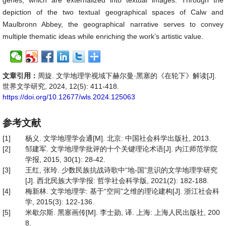
genes, which are externalized into textual images. Through the
depiction of the two textual geographical spaces of Calw and
Maulbronn Abbey, the geographical narrative serves to convey
multiple thematic ideas while enriching the work’s artistic value.
文章引用：
周旋. 文学地理学视域下赫尔曼·黑塞的《在轮下》解读[J].
世界文学研究, 2024, 12(5): 411-418.
https://doi.org/10.12677/wls.2024.125063
参考文献
[1]
杨义. 文学地理学会通[M]. 北京: 中国社会科学出版社, 2013.
[2]
邹建军. 文学地理学批评的十个关键理论术语[J]. 内江师范学院
学报, 2015, 30(1): 28-42.
[3]
王红, 张玲. 少数民族抗战诗歌中“地-国”意识的文学地理学研究
[J]. 西北民族大学学报: 哲学社会科学版, 2021(2): 182-188.
[4]
梅新林. 文学地理学: 基于“空间”之维的理论建构[J]. 浙江社会科
学, 2015(3): 122-136.
[5]
米歇尔斯. 黑塞画传[M]. 李士勋, 译. 上海: 上海人民出版社, 200
8.