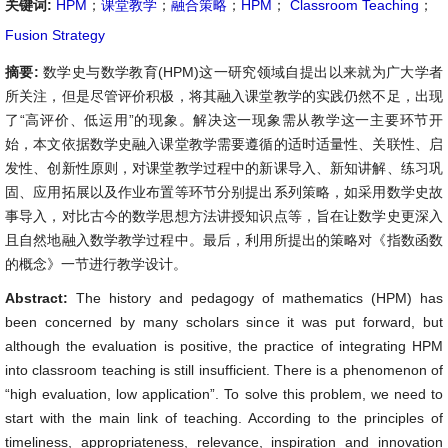
关键词:
HPM
；
课堂教学
；
融合策略
；
HPM
；
Classroom Teaching
；
Fusion Strategy
摘要:
数学史与数学教育(HPM)这一研究领域自提出以来就为广大学者
所关注，但是尽管评价积极，将其融入课堂教学的实践仍然不足，出现
了“高评价、低运用”的现象。解决这一现象需从教学这一主要环节开
始，本文依据数学史融入课堂教学需要遵循的适时适量性、关联性、启
发性、创新性原则，对课堂教学过程中的新课导入、新知讲解、练习巩
固、应用拓展以及作业布置等环节分别提出系列策略，如采用数学史故
事导入，对比古今的数学思想方法讲授知识点等，旨在让数学史更深入
且自然地融入数学教学过程中。最后，利用所提出的策略对《指数函数
的概念》一节进行教学设计。
Abstract:
The history and pedagogy of mathematics (HPM) has
been concerned by many scholars since it was put forward, but
although the evaluation is positive, the practice of integrating HPM
into classroom teaching is still insufficient. There is a phenomenon of
“high evaluation, low application”. To solve this problem, we need to
start with the main link of teaching. According to the principles of
timeliness, appropriateness, relevance, inspiration and innovation