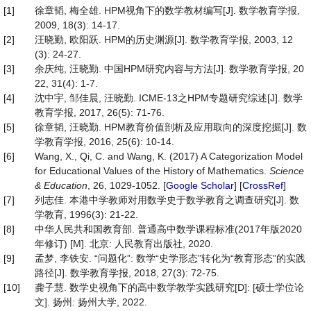
[1]
徐章韬, 梅全雄. HPM视角下的数学教材编写[J]. 数学教育学报,
2009, 18(3): 14-17.
[2]
汪晓勤, 欧阳跃. HPM的历史渊源[J]. 数学教育学报, 2003, 12
(3): 24-27.
[3]
余庆纯, 汪晓勤. 中国HPM研究内容与方法[J]. 数学教育学报, 20
22, 31(4): 1-7.
[4]
沈中宇, 邹佳晨, 汪晓勤. ICME-13之HPM专题研究综述[J]. 数学
教育学报, 2017, 26(5): 71-76.
[5]
徐章韬, 汪晓勤. HPM教育价值剖析及应用取向的深度挖掘[J]. 数
学教育学报, 2016, 25(6): 10-14.
[6]
Wang, X., Qi, C. and Wang, K. (2017) A Categorization Model
for Educational Values of the History of Mathematics.
Science
&
Education
, 26, 1029-1052. [
Google Scholar
] [
CrossRef
]
[7]
列志佳. 本港中学教师对用数学史于数学教育之调查研究[J]. 数
学教育, 1996(3): 21-22.
[8]
中华人民共和国教育部. 普通高中数学课程标准(2017年版2020
年修订) [M]. 北京: 人民教育出版社, 2020.
[9]
孟梦, 李铁安. “问题化”: 数学“史学形态”转化为“教育形态”的实践
路径[J]. 数学教育学报, 2018, 27(3): 72-75.
[10]
龚子慧. 数学史视角下的高中数学教学实践研究[D]: [硕士学位论
文]. 扬州: 扬州大学, 2022.