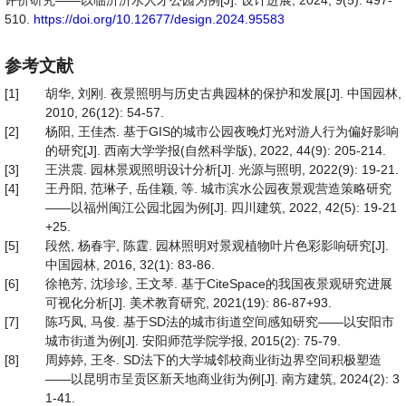
评价研究——以临沂沂水人才公园为例[J]. 设计进展, 2024, 9(5): 497-
510.
https://doi.org/10.12677/design.2024.95583
参考文献
[1]
胡华, 刘刚. 夜景照明与历史古典园林的保护和发展[J]. 中国园林,
2010, 26(12): 54-57.
[2]
杨阳, 王佳杰. 基于GIS的城市公园夜晚灯光对游人行为偏好影响
的研究[J]. 西南大学学报(自然科学版), 2022, 44(9): 205-214.
[3]
王洪震. 园林景观照明设计分析[J]. 光源与照明, 2022(9): 19-21.
[4]
王丹阳, 范琳子, 岳佳颖, 等. 城市滨水公园夜景观营造策略研究
——以福州闽江公园北园为例[J]. 四川建筑, 2022, 42(5): 19-21
+25.
[5]
段然, 杨春宇, 陈霆. 园林照明对景观植物叶片色彩影响研究[J].
中国园林, 2016, 32(1): 83-86.
[6]
徐艳芳, 沈珍珍, 王文琴. 基于CiteSpace的我国夜景观研究进展
可视化分析[J]. 美术教育研究, 2021(19): 86-87+93.
[7]
陈巧凤, 马俊. 基于SD法的城市街道空间感知研究——以安阳市
城市街道为例[J]. 安阳师范学院学报, 2015(2): 75-79.
[8]
周婷婷, 王冬. SD法下的大学城邻校商业街边界空间积极塑造
——以昆明市呈贡区新天地商业街为例[J]. 南方建筑, 2024(2): 3
1-41.