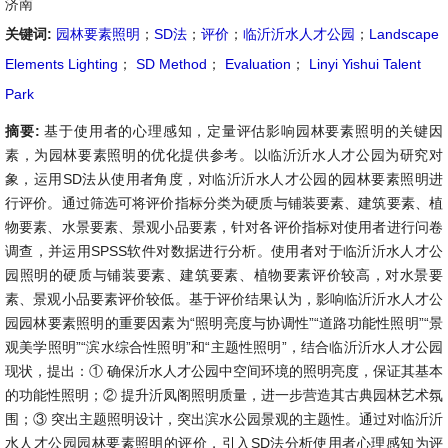
济南
关键词:
园林要素照明
；
SD法
；
评价
；
临沂沂水人才公园
；
Landscape
Elements Lighting
；
SD Method
；
Evaluation
；
Linyi Yishui Talent
Park
摘要:
基于使用者的心理感知，定量评估影响园林要素照明的关键因
素，为园林要素照明的优化提供参考。以临沂沂水人才公园为研究对
象，运用SD法从使用者角度，对临沂沂水人才公园的园林要素照明进
行评价。通过筛选可将评价指标分类为硬质与铺装要素、建筑要素、植
物要素、水景要素、景观小品要素，针对各评价指标对使用者进行问卷
调查，并运用SPSS软件对数据进行分析。使用者对于临沂沂水人才公
园照明的硬质与铺装要素、建筑要素、植物要素评价较高，对水景要
素、景观小品要素评价较低。基于评价结果认为，影响临沂沂水人才公
园园林要素照明的重要因素为“照明亮度与协调性”“道路功能性照明”“景
观美学照明”“滨水综合性照明”和“主题性照明”，结合临沂沂水人才公园
现状，提出：① 确保沂水人才公园中空间环境的照明亮度，保证其基本
的功能性照明；② 提升沂凤阁照明质量，进一步营造其古典园林艺术氛
围；③ 突出主题照明设计，突出滨水公园景观的主题性。通过对临沂沂
水人才公园园林要素照明的评价，引入SD法分析使用者心理感知为评