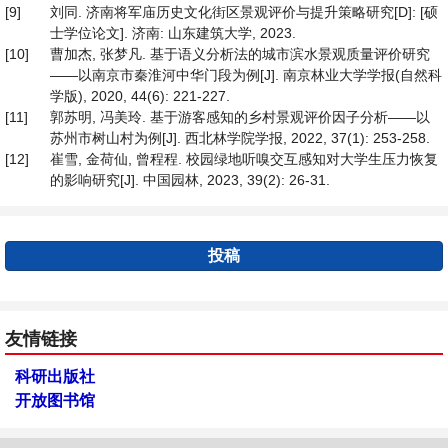
[9]
刘同. 济南将军庙历史文化街区景观评价与提升策略研究[D]: [硕
士学位论文]. 济南: 山东建筑大学, 2023.
[10]
曹加杰, 张梦凡. 基于语义分析法的城市滨水景观质量评价研究
——以南京市秦淮河中华门段为例[J]. 南京林业大学学报(自然科
学版), 2020, 44(6): 221-227.
[11]
郭苏明, 冯美玲. 基于游客感知的乡村景观评价因子分析——以
苏州市树山村为例[J]. 西北林学院学报, 2022, 37(1): 253-258.
[12]
崔雪, 金荷仙, 曾程程. 校园绿地听嗅交互感知对大学生压力恢复
的影响研究[J]. 中国园林, 2023, 39(2): 26-31.
投稿
友情链接
科研出版社
开放图书馆