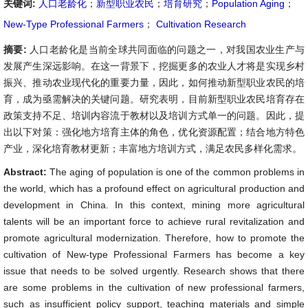
关键词:
人口老龄化
；
新型职业农民
；
培育研究
；
Population Aging
；
New-Type Professional Farmers
；
Cultivation Research
摘要:
人口老龄化是当前全球共同面临的问题之一，对我国农业生产与
发展产生深远影响。在这一背景下，挖掘更多的农业人才将是实现乡村
振兴、推动农业现代化的重要力量，因此，如何推动新型职业农民的培
育，成为亟需解决的关键问题。研究表明，目前新型职业农民培育存在
政策支持不足、培训内容流于教材以及培训方式单一的问题。因此，提
出以下对策：强化地方培育主体的角色，优化资源配置；结合地方特色
产业，深化培育教材更新；丰富地方培训方式，满足农民多样化需求。
Abstract:
The aging of population is one of the common problems in
the world, which has a profound effect on agricultural production and
development in China. In this context, mining more agricultural
talents will be an important force to achieve rural revitalization and
promote agricultural modernization. Therefore, how to promote the
cultivation of New-type Professional Farmers has become a key
issue that needs to be solved urgently. Research shows that there
are some problems in the cultivation of new professional farmers,
such as insufficient policy support, teaching materials and simple