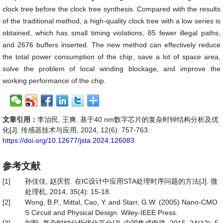
clock tree before the clock tree synthesis. Compared with the results
of the traditional method, a high-quality clock tree with a low series is
obtained, which has small timing violations, 85 fewer illegal paths,
and 2676 buffers inserted. The new method can effectively reduce
the total power consumption of the chip, save a lot of space area,
solve the problem of local winding blockage, and improve the
working performance of the chip.
文章引用：
李治民, 王爽. 基于40 nm数字芯片的复杂时钟结构分析及优
化[J]. 传感器技术与应用, 2024, 12(6): 757-763.
https://doi.org/10.12677/jsta.2024.126083
参考文献
[1]
孙佳佳, 赵庆哲. 在IC设计中应用STA处理时序问题的方法[J]. 微
处理机, 2014, 35(4): 15-18.
[2]
Wong, B.P., Mittal, Cao, Y. and Starr, G.W. (2005) Nano-CMO
S Circuit and Physical Design. Wiley-IEEE Press.