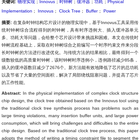
关键词:
物理实现
；
Innovus
；
时钟树
；
缓冲器
；
功耗
；
Physical
Implementation
；
Innovus
；
Clock Tree
；
Buffer
；
Power
摘要:
在复杂时钟结构芯片设计的物理实现中，基于Innovus工具采用传
统时钟树综合流程得到的时钟树，具有时序违例大、插入缓冲器单元
多、功耗大等问题，会给整个芯片设计带来挑战和困难。本文在传统时
钟树流程基础上，采取在时钟树综合之前编写一个时序约束文件来分段
长时钟树的方法进行改进优化。与传统方法的结果相比，最终得到一个
级数较低的高质量时钟树，该时钟树时序违例小，违例路径减少85条，
插入的缓冲器数目减少了2676个。新方法能有效地降低了芯片的总功耗
以及节省了大量的空间面积，解决了局部绕线阻塞问题，并提高了芯片
的工作性能。
Abstract:
In the physical implementation of complex clock structure
chip design, the clock tree obtained based on the Innovus tool using
the traditional clock tree synthesis process has problems such as
large timing violations, many insertion buffer units, and large power
consumption, which will bring challenges and difficulties to the entire
chip design. Based on the traditional clock tree process, this paper
adopts the method of writing a timing constraint file to segment the