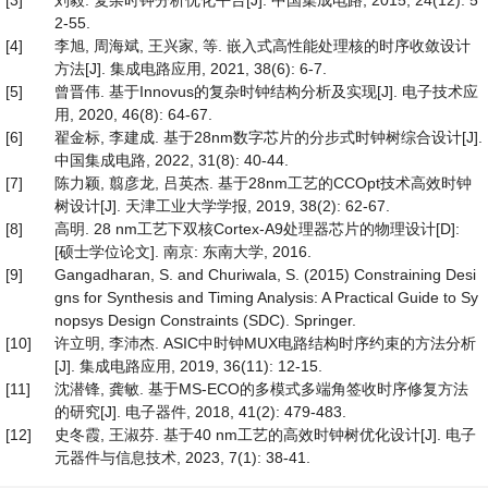
[3]
刘毅. 复杂时钟分析优化平台[J]. 中国集成电路, 2015, 24(12): 5
2-55.
[4]
李旭, 周海斌, 王兴家, 等. 嵌入式高性能处理核的时序收敛设计
方法[J]. 集成电路应用, 2021, 38(6): 6-7.
[5]
曾晋伟. 基于Innovus的复杂时钟结构分析及实现[J]. 电子技术应
用, 2020, 46(8): 64-67.
[6]
翟金标, 李建成. 基于28nm数字芯片的分步式时钟树综合设计[J].
中国集成电路, 2022, 31(8): 40-44.
[7]
陈力颖, 翦彦龙, 吕英杰. 基于28nm工艺的CCOpt技术高效时钟
树设计[J]. 天津工业大学学报, 2019, 38(2): 62-67.
[8]
高明. 28 nm工艺下双核Cortex-A9处理器芯片的物理设计[D]:
[硕士学位论文]. 南京: 东南大学, 2016.
[9]
Gangadharan, S. and Churiwala, S. (2015) Constraining Desi
gns for Synthesis and Timing Analysis: A Practical Guide to Sy
nopsys Design Constraints (SDC). Springer.
[10]
许立明, 李沛杰. ASIC中时钟MUX电路结构时序约束的方法分析
[J]. 集成电路应用, 2019, 36(11): 12-15.
[11]
沈潜锋, 龚敏. 基于MS-ECO的多模式多端角签收时序修复方法
的研究[J]. 电子器件, 2018, 41(2): 479-483.
[12]
史冬霞, 王淑芬. 基于40 nm工艺的高效时钟树优化设计[J]. 电子
元器件与信息技术, 2023, 7(1): 38-41.