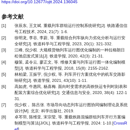
https://doi.org/10.12677/ojtt.2024.136045
参考文献
[1]
张辰东, 王文斌. 重载列车群组运行控制系统研究[J]. 铁路通信信
号工程技术, 2024, 21(7): 1-6.
[2]
徐明龙, 李谷, 李蔚, 等. 重载组合列车纵向力劣化分析与运行安
全研究[J]. 铁道科学与工程学报, 2023, 20(1): 321-332.
[3]
江峰, 倪少权. 大规模货物列车运行图优化编制的一种拉格朗日
松弛启发式算法[J]. 铁道学报, 2020, 42(3): 21-31.
[4]
穆策, 孟令云, 廖正文, 等. 维修天窗与列车运行图一体化编制模
型[J]. 铁道科学与工程学报, 2018, 15(8): 2155-2162.
[5]
林柏梁, 王振宇, 倪少权, 等. 列车开行方案优化中的机车交路影
响研究[J]. 铁道学报, 2021, 43(10): 1-11.
[6]
高如虎, 牛惠民, 杨喜梅. 面向时变需求的高铁快运专列时刻表和
配装方案综合优化研究[J]. 交通信息与安全, 2020, 38(4): 122-1
31.
[7]
倪少权， 陈吕张. 市场导向动态列车运行图协同编制理论及系统
设计[M]. 北京: 科学出版社, 2019.
[8]
卓芩羽, 陈维亚, 宋宗莹, 等. 重载铁路混编群组列车开行方案编
制模型与算法[J/OL]. 铁道科学与工程学报, 2024: 1-10.[
CrossR
ef
]