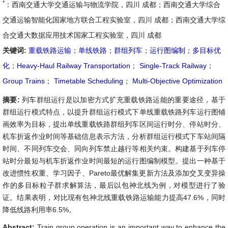
*
：西南交通大学交通运输与物流学院，四川 成都；西南交通大学综合
交通运输智能化国家地方联合工程实验室，四川 成都；西南交通大学综
合交通大数据应用技术国家工程实验室，四川 成都
关键词:
重载铁路运输
；
单线铁路
；
群组列车
；
运行图编制
；
多目标优
化
；
Heavy-Haul Railway Transportation
；
Single-Track Railway
；
Group Trains
；
Timetable Scheduling
；
Multi-Objective Optimization
摘要:
列车群组运行是以加密方式扩充重载铁路运能的重要途径，基于
群组运行模式特点，以提升群组运行模式下单线重载铁路列车运行图铺
画效率为目标，提出单线重载铁路群组列车区间运行时分、停站时分、
机车折返作业时间等基础信息表示方法，分析群组运行模式下车站间隔
时间、不同列车交会、同向列车禁止越行等相关约束。构建基于列车停
站时分最短与机车折返作业时间最短的运行图编制模型。提出一种基于
改进惯性权重、学习因子、Pareto最优解集更新方法及添加交叉变异操
作的多目标粒子群求解算法，最后以包神北线为例，对模型进行了验
证。结果表明，对比现有包神北线重载铁路运输能力提高47.6%，同时
降低线路利用率6.5%。
Abstract:
Train group operation is an important way to enhance the