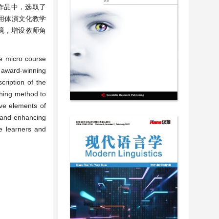
作品中，选取了
用体演文化教学
境，增设教师角
se micro course
e award-winning
ription of the
ching method to
ive elements of
, and enhancing
se learners and