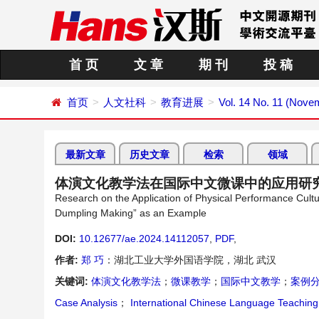
首 页
文 章
期 刊
投 稿
首页
人文社科
教育进展
Vol. 14 No. 11 (Nove
最新文章
历史文章
检索
领域
体演文化教学法在国际中文微课中的应用研
Research on the Application of Physical Performance Cult
Dumpling Making” as an Example
DOI:
10.12677/ae.2024.14112057
,
PDF
,
作者:
郑 巧
：湖北工业大学外国语学院，湖北 武汉
关键词:
体演文化教学法
；
微课教学
；
国际中文教学
；
案例
Case Analysis
；
International Chinese Language Teaching