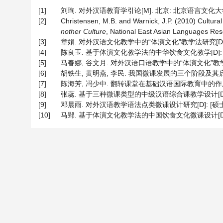
[1]
刘珣. 对外汉语教育学引论[M]. 北京: 北京语言文化大学
[2]
Christensen, M.B. and Warnick, J.P. (2010) Cultural 
nother Culture
, National East Asian Languages Res
[3]
章娟. 对外汉语文化教学中的“体演文化”教学法研究[D]: [
[4]
陈良玉. 基于体演文化教学法的中华饮食文化教学[D]: [硕
[5]
马春娜, 谷文月. 对外汉语口语教学中的“体演文化”教学法[J].
[6]
胡铁生, 黄明燕, 李民. 我国微课发展的三个阶段及其启示[J]. 
[7]
陈海芳, 冯少中. 翻转课堂在基础汉语国际教育中的作用机制[J
[8]
张蕊. 基于三种微课类型的中级汉语综合课教学设计[D]: 
[9]
邓晨雨. 对外汉语教学语法点类微课设计研究[D]: [硕士
[10]
马郢. 基于体演文化教学法的中国饮食文化微课设计[D]: [