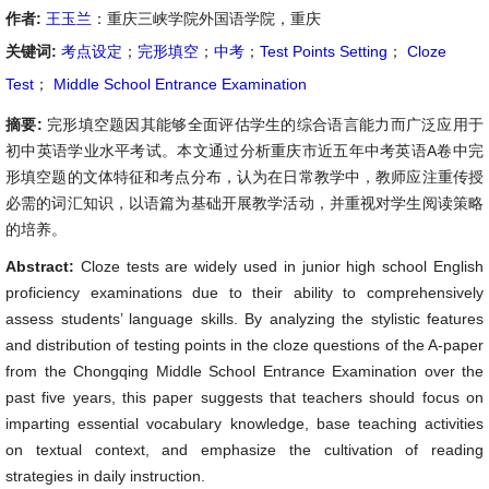
作者:
王玉兰
：重庆三峡学院外国语学院，重庆
关键词:
考点设定
；
完形填空
；
中考
；
Test Points Setting
；
Cloze
Test
；
Middle School Entrance Examination
摘要:
完形填空题因其能够全面评估学生的综合语言能力而广泛应用于
初中英语学业水平考试。本文通过分析重庆市近五年中考英语A卷中完
形填空题的文体特征和考点分布，认为在日常教学中，教师应注重传授
必需的词汇知识，以语篇为基础开展教学活动，并重视对学生阅读策略
的培养。
Abstract:
Cloze tests are widely used in junior high school English
proficiency examinations due to their ability to comprehensively
assess students’ language skills. By analyzing the stylistic features
and distribution of testing points in the cloze questions of the A-paper
from the Chongqing Middle School Entrance Examination over the
past five years, this paper suggests that teachers should focus on
imparting essential vocabulary knowledge, base teaching activities
on textual context, and emphasize the cultivation of reading
strategies in daily instruction.