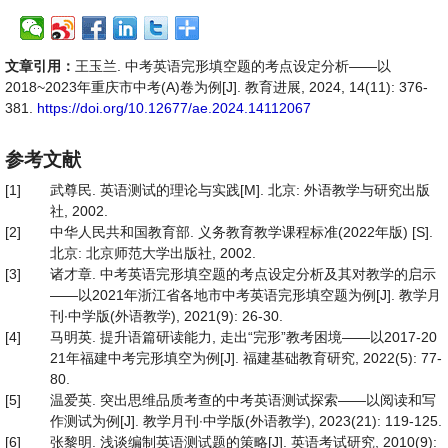
文章引用：
王玉兰. 中考英语完形填空题的考点设定分析——以
2018~2023年重庆市中考(A)卷为例[J]. 教育进展, 2024, 14(11): 376-
381.
https://doi.org/10.12677/ae.2024.14112067
参考文献
[1]
武尊民. 英语测试的理论与实践[M]. 北京: 外语教学与研究出版
社, 2002.
[2]
中华人民共和国教育部. 义务教育教学课程标准(2022年版) [S].
北京: 北京师范大学出版社, 2002.
[3]
诸才章. 中考英语完形填空题的考点设定分析及其对教学的启示
——以2021年浙江省各地市中考英语完形填空题为例[J]. 教学月
刊∙中学版(外语教学), 2021(9): 26-30.
[4]
马明英. 提升语篇研读能力, 走出“完形”教考困境——以2017-20
21年福建中考完形填空为例[J]. 福建基础教育研究, 2022(5): 77-
80.
[5]
温爱英. 突出思维品质考查的中考英语测试探索——以阅读和写
作测试为例[J]. 教学月刊∙中学版(外语教学), 2023(21): 119-125.
[6]
张黎明. 浅谈编制英语测试题的策略[J]. 英语考试研究, 2010(9):