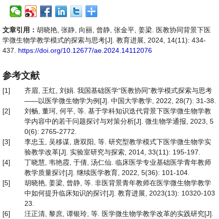
文章引用：
胡晓艳, 张静, 向丽, 曾静, 张金平, 姜梁. 医教协同背景下医
学微生物学教学模式的探索与思考[J]. 教育进展, 2024, 14(11): 434-
437.
https://doi.org/10.12677/ae.2024.14112076
参考文献
[1]
齐眉, 王红, 刘娟. 我国基础医学“医教协同”教学模式探索与思考
——以医学微生物学为例[J]. 中国大学教学, 2022, 28(7): 31-38.
[2]
刘畅, 董珂, 何平, 等. 基于学科知识迭代背景下医学微生物学教
学内容中的若干问题探讨与对策分析[J]. 微生物学通报, 2023, 5
0(6): 2765-2772.
[3]
李忠玉, 吴移谋, 唐双阳, 等. 研究型教学模式下医学微生物学实
验教学改革[J]. 实验室研究与探索, 2014, 33(11): 195-197.
[4]
丁晓慧, 韦艳霞, 于倩, 汤仁仙. 临床医学专业基础医学青年教师
教学质量探讨[J]. 继续医学教育, 2022, 5(36): 101-104.
[5]
胡晓艳, 姜梁, 曾静, 等. 非医背景青年教师在医学微生物学教学
中如何提升临床知识的探讨[J]. 教育进展, 2023(13): 10320-103
23.
[6]
汪正清, 黎庶, 谭银玲, 等. 医学微生物学教学改革的实践研究[J].