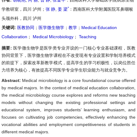
作者:
胡晓艳
,
向 丽
,
曾 静
,
张金平
：西南医科大学基础医学院病原生物
*
学教研室，四川 泸州；
张 静
,
姜 梁
：西南医科大学附属医院耳鼻咽喉
头颈外科，四川 泸州
关键词:
医教协同
；
医学微生物学
；
教学
；
Medical Education
Collaboration
；
Medical Microbiology
；
Teaching
摘要:
医学微生物学是医学类专业开设的一门核心专业基础课程，医教
协同背景下，医学微生物学课程在不改变现有专业设置和学制培养模式
的前提下，探索改革新教学模式，提高学生的学习积极性，以岗位胜任
力培养为核心，有效提高不同医学专业学生职业能力与就业竞争力。
Abstract:
Medical microbiology is a core foundational course offered
by medical majors. In the context of medical education collaboration,
the medical microbiology course explores and reforms new teaching
models without changing the existing professional settings and
educational system, improves students’ learning enthusiasm, and
focuses on cultivating job competencies, effectively enhancing the
vocational abilities and employment competitiveness of students in
different medical majors.