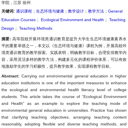
学院，江苏 徐州
关键词:
通识课程
；
生态环境与健康
；
教学设计
；
教学方法
；
General
Education Courses
；
Ecological Environment and Health
；
Teaching
Design
；
Teaching Methods
摘要:
高等院校开展环境类通识教育是提升大学生生态环境健康素养水
平的重要举措之一，本文以《生态环境与健康》课程为例，开展高校环
境类通识教育的教学探索。实践表明，明确教学目标，合理安排教学内
容，采用灵活多样的教学方法，构建多元化的课程评价体系，可以有效
地激励学生的学习积极性，提升教学效果，实现课程教学目标。
Abstract:
Carrying out environmental general education in higher
education institutions is one of the important measures to enhance
the ecological and environmental health literacy level of college
students. This article takes the course of “Ecological Environment
and Health” as an example to explore the teaching mode of
environmental general education in universities. Practice has shown
that clarifying teaching objectives, arranging teaching content
reasonably, adopting flexible and diverse teaching methods, and