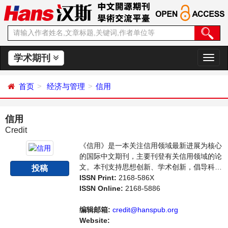
学术期刊
切
换
导
首页
经济与管理
信用
航
信用
Credit
《信用》是一本关注信用领域最新进展为核心
的国际中文期刊，主要刊登有关信用领域的论
文。本刊支持思想创新、学术创新，倡导科
投稿
学，繁荣学术，集学术性、思想性为一体，旨
ISSN Print:
2168-586X
在为了给世界范围内的科学家、学者、科研人
ISSN Online:
2168-5886
员提供一个传播、分享和讨论信用领域内不同
方向问题与发展的交流平台。
编辑邮箱:
credit@hanspub.org
Website: