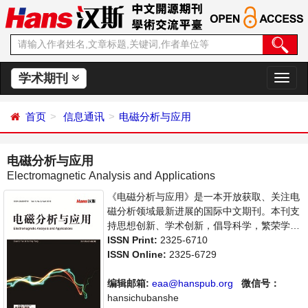
学术期刊
切
换
导
首页
信息通讯
电磁分析与应用
航
电磁分析与应用
Electromagnetic Analysis and Applications
《电磁分析与应用》是一本开放获取、关注电
磁分析领域最新进展的国际中文期刊。本刊支
持思想创新、学术创新，倡导科学，繁荣学
术，集学术性、思想性为一体，旨在给世界范
ISSN Print:
2325-6710
围内的科学家、学者、科研人员提供一个传
ISSN Online:
2325-6729
播、分享和讨论电磁分析领域内不同方向问题
与发展的交流平台。
编辑邮箱:
eaa@hanspub.org
微信号：
hansichubanshe