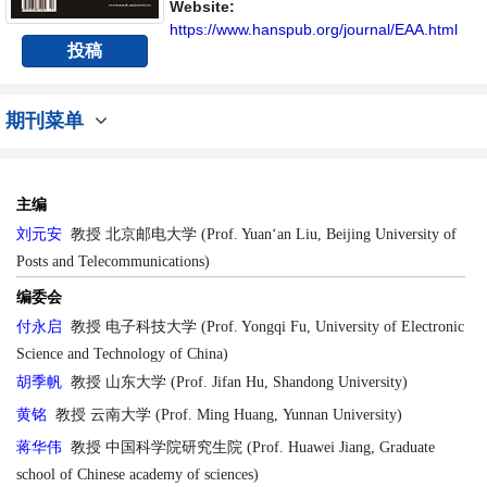
Website:
https://www.hanspub.org/journal/EAA.html
投稿
期刊菜单
主编
刘元安
教授
北京邮电大学 (Prof. Yuan‘an Liu, Beijing University of
Posts and Telecommunications)
编委会
付永启
教授 电子科技大学 (Prof. Yongqi Fu, University of Electronic
Science and Technology of China)
胡季帆
教授 山东大学 (Prof. Jifan Hu, Shandong University)
黄铭
教授 云南大学 (Prof. Ming Huang, Yunnan University)
蒋华伟
教授 中国科学院研究生院 (Prof. Huawei Jiang, Graduate
school of Chinese academy of sciences)