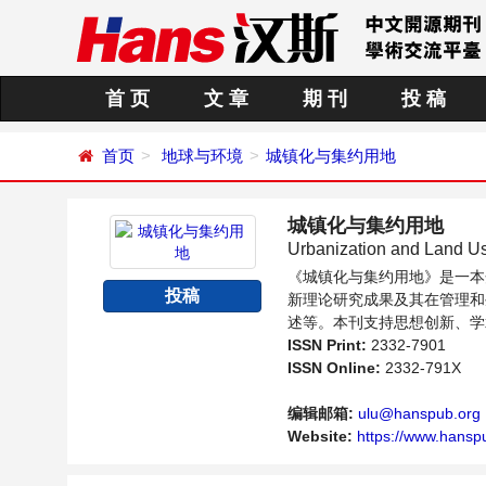
首 页
文 章
期 刊
投 稿
首页
地球与环境
城镇化与集约用地
城镇化与集约用地
Urbanization and Land U
《城镇化与集约用地》是一本
投稿
新理论研究成果及其在管理和
述等。本刊支持思想创新、学
的科学家、学者、科研人员提
ISSN Print:
2332-7901
ISSN Online:
2332-791X
编辑邮箱:
ulu@hanspub.org
Website:
https://www.hansp