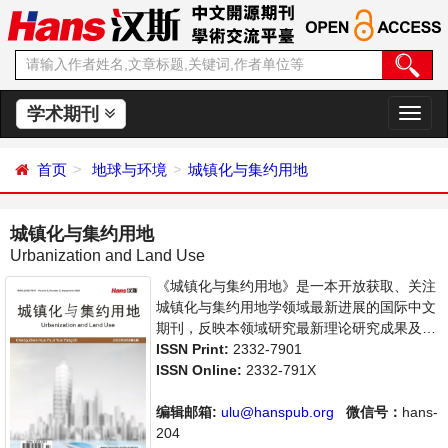
学术期刊
切
换
导
首页
地球与环境
城镇化与集约用地
航
城镇化与集约用地
Urbanization and Land Use
《城镇化与集约用地》是一本开放获取、关注
城镇化与集约用地学领域最新进展的国际中文
期刊，反映本领域研究最新理论研究成果及其
在管理和生产实践中的应用成果，主要刊登城
ISSN Print:
2332-7901
镇化与集约用地学方面的学术论文、成果报道
ISSN Online:
2332-791X
及评述等。本刊支持思想创新、学术创新，倡
导科学，繁荣学术，集学术性、思想性、实践
编辑邮箱:
ulu@hanspub.org
微信号：
hans-
性为一体，旨在给世界范围内的科学家、学
204