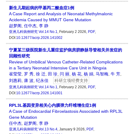
新生儿期起病的甲基丙二酸血症1例
A Case Report and Analysis of Neonatal Methylmalonic
Acidemia Caused by MMUT Gene Mutation
赵梦阁
,
任中杰
,
李 静
亚洲儿科病例研究
Vol.14 No.1
, February 2 2026,
PDF
,
DOI:
10.12677/acrp.2026.141002
宁夏某三级医院新生儿重症监护病房脐静脉导管相关并发症的
回顾性研究
Review of Umbilical Venous Catheter-Related Complications
in a Tertiary Neonatal Intensive Care Unit in Ningxia
崔莹莹
,
罗 秀
,
徐 迁
,
田 珍
,
闫 丽
,
杨 花
,
杨 娟
,
马智梅
,
牛 芳
,
刘惠莉
,
康 波
,
纪永佳
科研立项经费支持
亚洲儿科病例研究
Vol.14 No.1
, February 2 2026,
PDF
,
DOI:
10.12677/acrp.2026.141001
RPL3L基因变异相关心内膜弹力纤维增生症1例
A Case of Endocardial Fibroelastosis Associated with RPL3L
Gene Mutation
任中杰
,
赵梦阁
,
李 静
亚洲儿科病例研究
Vol.13 No.4
, January 9 2026,
PDF
,