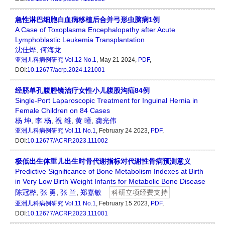
急性淋巴细胞白血病移植后合并弓形虫脑病1例
A Case of Toxoplasma Encephalopathy after Acute
Lymphoblastic Leukemia Transplantation
沈佳烨
,
何海龙
亚洲儿科病例研究
Vol.12 No.1
, May 21 2024,
PDF
,
DOI:
10.12677/acrp.2024.121001
经脐单孔腹腔镜治疗女性小儿腹股沟疝84例
Single-Port Laparoscopic Treatment for Inguinal Hernia in
Female Children on 84 Cases
杨 坤
,
李 杨
,
祝 维
,
黄 曈
,
龚光伟
亚洲儿科病例研究
Vol.11 No.1
, February 24 2023,
PDF
,
DOI:
10.12677/ACRP.2023.111002
极低出生体重儿出生时骨代谢指标对代谢性骨病预测意义
Predictive Significance of Bone Metabolism Indexes at Birth
in Very Low Birth Weight Infants for Metabolic Bone Disease
陈冠桦
,
张 勇
,
张 兰
,
郑嘉敏
科研立项经费支持
亚洲儿科病例研究
Vol.11 No.1
, February 15 2023,
PDF
,
DOI:
10.12677/ACRP.2023.111001