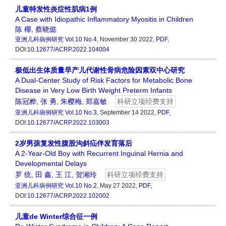
儿童特发性炎症性肌病1例
A Case with Idiopathic Inflammatory Myositis in Children
陈 椰
,
蔡晓懿
亚洲儿科病例研究
Vol.10 No.4
, November 30 2022,
PDF
,
DOI:
10.12677/ACRP.2022.104004
极低出生体质量早产儿代谢性骨病危险因素双中心研究
A Dual-Center Study of Risk Factors for Metabolic Bone
Disease in Very Low Birth Weight Preterm Infants
陈冠桦
,
张 勇
,
朱樱梅
,
郑嘉敏
科研立项经费支持
亚洲儿科病例研究
Vol.10 No.3
, September 14 2022,
PDF
,
DOI:
10.12677/ACRP.2022.103003
2岁男孩复发性腹股沟斜疝伴发育落后
A 2-Year-Old Boy with Recurrent Inguinal Hernia and
Developmental Delays
罗 统
,
田 鑫
,
王 江
,
贺湘玲
科研立项经费支持
亚洲儿科病例研究
Vol.10 No.2
, May 27 2022,
PDF
,
DOI:
10.12677/ACRP.2022.102002
儿童de Winter综合征一例