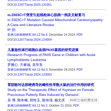
DOI:
10.12677/acrp.2025.131001
m.3303C>T突变引起线粒体心肌病一例及文献复习
m.3303C>T Mutation Caused Mitochondrial Cardiomyopathy:
A Case and Literature Review
叶 韵
亚洲儿科病例研究
Vol.12 No.4
, December 24 2024,
PDF
,
DOI:
10.12677/acrp.2024.124004
儿童急性淋巴细胞白血病PAX5基因的研究进展
Research Progress of PAX5 Gene in Children with Acute
Lymphoblastic Leukemia
罗雅心
,
方睿涵
,
吴学东
亚洲儿科病例研究
Vol.12 No.3
, November 28 2024,
PDF
,
DOI:
10.12677/acrp.2024.123003
育阴散对达那唑诱导的雌性性早熟大鼠的治疗作用的研究
Study on the Therapeutic Effect of Yuyinsan on Female
Precocious Puberty Rats Induced by Danazol
吴 博
,
陈冬梅
,
郑怜玉
,
陈传强
,
杨文庆
科研立项经费支持
亚洲儿科病例研究
Vol.12 No.2
, October 21 2024,
PDF
,
DOI:
10.12677/acrp.2024.122002