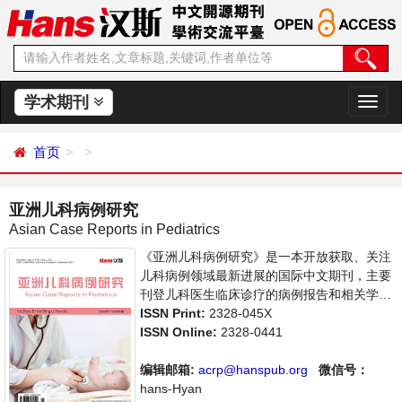
学术期刊
切
换
导
首页
航
亚洲儿科病例研究
Asian Case Reports in Pediatrics
《亚洲儿科病例研究》是一本开放获取、关注
儿科病例领域最新进展的国际中文期刊，主要
刊登儿科医生临床诊疗的病例报告和相关学术
论文，旨在为世界范围内的医生、学者及医疗
ISSN Print:
2328-045X
工作者提供一个传播、分享和讨论交流的平
ISSN Online:
2328-0441
台。
编辑邮箱:
acrp@hanspub.org
微信号：
hans-Hyan