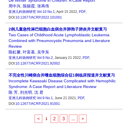
De Winter Syndrome in Children: A Case Report
周中兴
,
陈丽霞
,
张再伟
亚洲儿科病例研究
Vol.10 No.1
, April 15 2022,
PDF
,
DOI:
10.12677/ACRP.2022.101001
2例儿童急性淋巴细胞白血病合并肺孢子肺炎并文献复习
Two Cases of Childhood Acute Lymphoblastic Leukemia
Combined with Pneumocystis Pneumonia and Literature
Review
陈虹馨
,
叶富基
,
吴学东
亚洲儿科病例研究
Vol.9 No.2
, January 21 2022,
PDF
,
DOI:
10.12677/ACRP.2021.92002
不完全性川崎病合并嗜血细胞综合征1例临床报道并文献复习
Incomplete Kawasaki Disease Complicated with Hemophilic
Syndrome: A Case Report and Literature Review
陈 芳
,
刘光明
,
沈 君
亚洲儿科病例研究
Vol.9 No.1
, June 21 2021,
PDF
,
DOI:
10.12677/ACRP.2021.91001
<
2
3
...
>
1