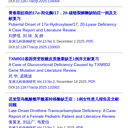
DOI:
10.12677/acrp.2025.134004
青春期起病的17
α
-羟化酶/17，20-碳链裂解酶缺陷症一例及文
献复习
Pubertal Onset of 17
α
-Hydroxylase/17, 20-Lyase Deficiency:
A Case Report and Literature Review
刘梦瑶
,
刘 琰
,
吴 静
亚洲儿科病例研究
Vol.13 No.3
, December 2 2025,
PDF
,
DOI:
10.12677/acrp.2025.133003
TXNRD2基因突变致糖皮质激素缺乏1例并文献复习
A Case of Glucocorticoid Deficiency Caused by TXNRD2
Gene Mutation and Literature Review
武 华
,
孟晓波
亚洲儿科病例研究
Vol.13 No.2
, November 19 2025,
PDF
,
DOI:
10.12677/acrp.2025.132002
迟发型鸟氨酸氨甲酰基转移酶缺乏症：1例女性患儿报告及文献
回顾
Late-Onset Ornithine Transcarbamylase Deficiency: A Case
Report of a Female Pediatric Patient and Literature Review
黄翼龙
,
刘运广
,
韦爱伯
亚洲儿科病例研究
Vol.13 No.1
, July 1 2025,
PDF
,