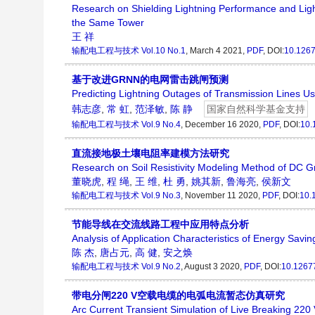
Research on Shielding Lightning Performance and Ligh
the Same Tower
王 祥
输配电工程与技术
Vol.10 No.1
, March 4 2021,
PDF
, DOI:
10.126
基于改进GRNN的电网雷击跳闸预测
Predicting Lightning Outages of Transmission Lines U
韩志彦
,
常 虹
,
范泽敏
,
陈 静
国家自然科学基金支持
输配电工程与技术
Vol.9 No.4
, December 16 2020,
PDF
, DOI:
10.
直流接地极土壤电阻率建模方法研究
Research on Soil Resistivity Modeling Method of DC G
董晓虎
,
程 绳
,
王 维
,
杜 勇
,
姚其新
,
鲁海亮
,
侯新文
输配电工程与技术
Vol.9 No.3
, November 11 2020,
PDF
, DOI:
10.
节能导线在交流线路工程中应用特点分析
Analysis of Application Characteristics of Energy Savi
陈 杰
,
唐占元
,
高 健
,
安之焕
输配电工程与技术
Vol.9 No.2
, August 3 2020,
PDF
, DOI:
10.1267
带电分闸220 V空载电缆的电弧电流暂态仿真研究
Arc Current Transient Simulation of Live Breaking 22