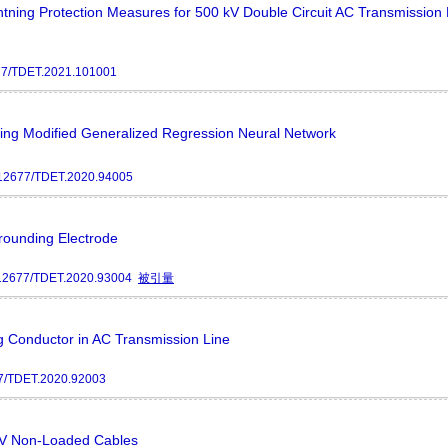
tning Protection Measures for 500 kV Double Circuit AC Transmission 
77/TDET.2021.101001
sing Modified Generalized Regression Neural Network
12677/TDET.2020.94005
rounding Electrode
12677/TDET.2020.93004
被引量
ng Conductor in AC Transmission Line
7/TDET.2020.92003
0 V Non-Loaded Cables