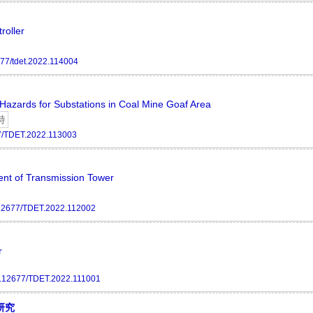
roller
77/tdet.2022.114004
 Hazards for Substations in Coal Mine Goaf Area
持
7/TDET.2022.113003
ient of Transmission Tower
12677/TDET.2022.112002
r
.12677/TDET.2022.111001
研究