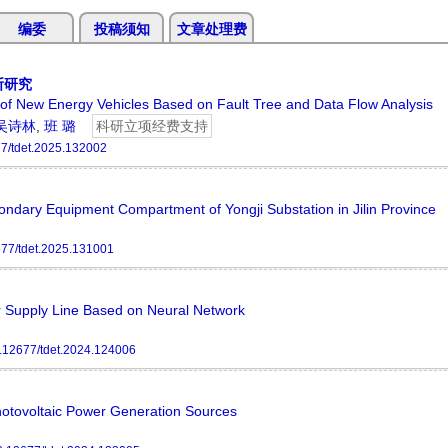
编委
投稿须知
文章处理费
断研究
s of New Energy Vehicles Based on Fault Tree and Data Flow Analysis
吴诗林
,
班 璐
科研立项经费支持
7/tdet.2025.132002
ondary Equipment Compartment of Yongji Substation in Jilin Province
77/tdet.2025.131001
r Supply Line Based on Neural Network
.12677/tdet.2024.124006
otovoltaic Power Generation Sources