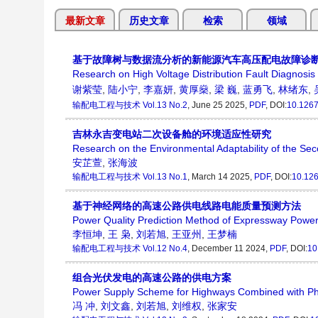
最新文章
历史文章
检索
领域
基于故障树与数据流分析的新能源汽车高压配电故障诊
Research on High Voltage Distribution Fault Diagnosi
谢紫莹
,
陆小宁
,
李嘉妍
,
黄厚燊
,
梁 巍
,
蓝勇飞
,
林绪东
,
输配电工程与技术
Vol.13 No.2
, June 25 2025,
PDF
, DOI:
10.1267
吉林永吉变电站二次设备舱的环境适应性研究
Research on the Environmental Adaptability of the Sec
安芷萱
,
张海波
输配电工程与技术
Vol.13 No.1
, March 14 2025,
PDF
, DOI:
10.126
基于神经网络的高速公路供电线路电能质量预测方法
Power Quality Prediction Method of Expressway Powe
李恒坤
,
王 枭
,
刘若旭
,
王亚州
,
王梦楠
输配电工程与技术
Vol.12 No.4
, December 11 2024,
PDF
, DOI:
10
组合光伏发电的高速公路的供电方案
Power Supply Scheme for Highways Combined with Ph
冯 冲
,
刘文鑫
,
刘若旭
,
刘维权
,
张家安