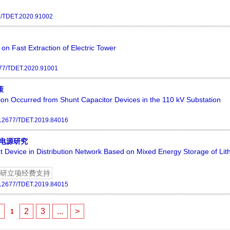
7/TDET.2020.91002
on Fast Extraction of Electric Tower
77/TDET.2020.91001
策
tion Occurred from Shunt Capacitor Devices in the 110 kV Substation
12677/TDET.2019.84016
电源研究
evice in Distribution Network Based on Mixed Energy Storage of Lit
研立项经费支持
12677/TDET.2019.84015
<
2
3
...
>
1