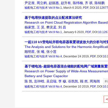
尹定座
,
周立鹤
,
赵丽惠
,
赵升有
,
陈纬楠
,
齐 祺
,
陈锦鹏
输配电工程与技术
Vol.9 No.1
, March 6 2020,
PDF
, DOI:
10.1267
基于电塔快速提取的点云配准算法研究
Research on Point Cloud Registration Algorithm Based 
杨家慧
,
王 昊
,
樊灵孟
,
刘 昌
输配电工程与技术
Vol.9 No.1
, January 6 2020,
PDF
, DOI:
10.126
一起110 kV变电站并联电容器装置谐波放大的分析与对
The Analysis and Solutions for the Harmonic Amplifica
顾明星
,
张 曦
,
张小莲
输配电工程与技术
Vol.8 No.4
, December 24 2019,
PDF
, DOI:
10.
基于锂电池–超级电容器混合储能的配电网广域测量装置
Research on Power Supply of Wide-Area Measurement D
Battery and Super Capacitor
陈 凯
,
彭仲晗
,
吴启瑞
,
李 穆
,
谷凯凯
,
顾 然
,
周海阔
科
输配电工程与技术
Vol.8 No.4
, December 10 2019,
PDF
, DOI:
10.