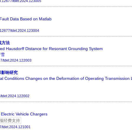
0.12677/tdet.2024.123005
 Fault Data Based on Matlab
.12677/tdet.2024.123004
线方法
ied Hausdorff Distance for Resonant Grounding System
芳雪
7/tdet.2024.122003
形影响研究
tal Conditions Changes on the Deformation of Operating Transmission 
/tdet.2024.122002
 Electric Vehicle Chargers
项经费支持
7/tdet.2024.121001