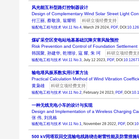
风光能互补型路灯控制器设计
Design of Complementary Wind Solar Street Light Cont
付三丽
,
蔡敬浪
,
翁耀明
科研立项经费支持
输配电工程与技术
Vol.11 No.4
, March 29 2024,
PDF
, DOI:
10.126
煤矿采空区变电站地基基础沉降灾害风险预控
Risk Prevention and Control of Foundation Settlement
韩国聚
,
孙建华
,
乾增珍
,
寇 耀
,
朱 珂
科研立项经费支
输配电工程与技术
Vol.11 No.3
, July 12 2023,
PDF
, DOI:
10.1267
输电塔风振系数实用计算方法
Practical Calculation Method of Wind Vibration Coeffic
黄枭雄
科研立项经费支持
输配电工程与技术
Vol.11 No.2
, February 24 2023,
PDF
, DOI:
10.
一种无线充电小车的设计与实现
Design and Implementation of a Wireless Charging Ca
张 伟
,
刘兆栋
输配电工程与技术
Vol.11 No.1
, November 28 2022,
PDF
, DOI:
10
500 kV同塔双回交流输电线路绕击耐雷性能及防雷措施