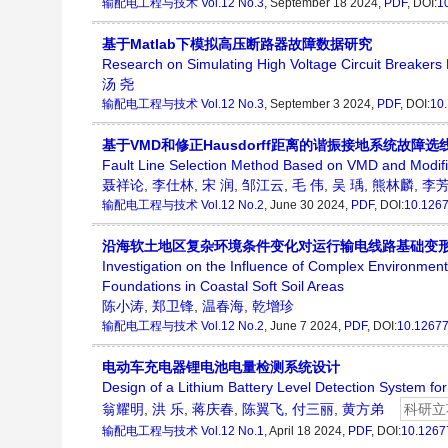
输配电工程与技术
Vol.12 No.3
, September 18 2024,
PDF
, DOI:
1
基于Matlab下模拟高压断路器故障数据研究
Research on Simulating High Voltage Circuit Breakers
汤 尧
输配电工程与技术
Vol.12 No.3
, September 3 2024,
PDF
, DOI:
10
基于VMD和修正Hausdorff距离的谐振接地系统故障选
Fault Line Selection Method Based on VMD and Modif
聂祥论
,
李仕林
,
宋 润
,
邹江云
,
毛 伟
,
吴 瑀
,
熊林麟
,
李
输配电工程与技术
Vol.12 No.2
, June 30 2024,
PDF
, DOI:
10.1267
沿海软土地区复杂环境条件变化对运行输电线路基础变
Investigation on the Influence of Complex Environmen
Foundations in Coastal Soft Soil Areas
陈小涛
,
郑卫锋
,
温春海
,
乾增珍
输配电工程与技术
Vol.12 No.2
, June 7 2024,
PDF
, DOI:
10.12677
电动车充电器锂电池电量检测系统设计
Design of a Lithium Battery Level Detection System for
翁耀明
,
洪 乐
,
蒋庆春
,
陈翼飞
,
付三丽
,
黄方弟
科研立
输配电工程与技术
Vol.12 No.1
, April 18 2024,
PDF
, DOI:
10.1267