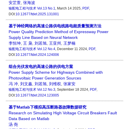
安芷萱
,
张海波
输配电工程与技术
Vol.13 No.1
, March 14 2025,
PDF
,
DOI:
10.12677/tdet.2025.131001
基于神经网络的高速公路供电线路电能质量预测方法
Power Quality Prediction Method of Expressway Power
Supply Line Based on Neural Network
李恒坤
,
王 枭
,
刘若旭
,
王亚州
,
王梦楠
输配电工程与技术
Vol.12 No.4
, December 11 2024,
PDF
,
DOI:
10.12677/tdet.2024.124006
组合光伏发电的高速公路的供电方案
Power Supply Scheme for Highways Combined with
Photovoltaic Power Generation Sources
冯 冲
,
刘文鑫
,
刘若旭
,
刘维权
,
张家安
输配电工程与技术
Vol.12 No.3
, September 18 2024,
PDF
,
DOI:
10.12677/tdet.2024.123005
基于Matlab下模拟高压断路器故障数据研究
Research on Simulating High Voltage Circuit Breakers Fault
Data Based on Matlab
汤 尧