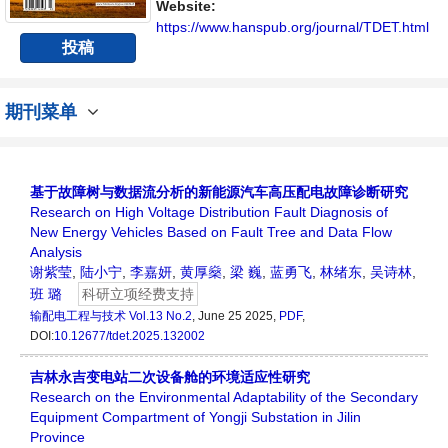
交流平台。
Website:
https://www.hanspub.org/journal/TDET.html
投稿
期刊菜单
基于故障树与数据流分析的新能源汽车高压配电故障诊断研究
Research on High Voltage Distribution Fault Diagnosis of
New Energy Vehicles Based on Fault Tree and Data Flow
Analysis
谢紫莹
,
陆小宁
,
李嘉妍
,
黄厚燊
,
梁 巍
,
蓝勇飞
,
林绪东
,
吴诗林
,
班 璐
科研立项经费支持
输配电工程与技术
Vol.13 No.2
, June 25 2025,
PDF
,
DOI:
10.12677/tdet.2025.132002
吉林永吉变电站二次设备舱的环境适应性研究
Research on the Environmental Adaptability of the Secondary
Equipment Compartment of Yongji Substation in Jilin
Province