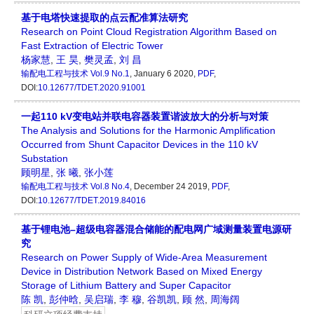
基于电塔快速提取的点云配准算法研究
Research on Point Cloud Registration Algorithm Based on
Fast Extraction of Electric Tower
杨家慧
,
王 昊
,
樊灵孟
,
刘 昌
输配电工程与技术
Vol.9 No.1
, January 6 2020,
PDF
,
DOI:
10.12677/TDET.2020.91001
一起110 kV变电站并联电容器装置谐波放大的分析与对策
The Analysis and Solutions for the Harmonic Amplification
Occurred from Shunt Capacitor Devices in the 110 kV
Substation
顾明星
,
张 曦
,
张小莲
输配电工程与技术
Vol.8 No.4
, December 24 2019,
PDF
,
DOI:
10.12677/TDET.2019.84016
基于锂电池–超级电容器混合储能的配电网广域测量装置电源研
究
Research on Power Supply of Wide-Area Measurement
Device in Distribution Network Based on Mixed Energy
Storage of Lithium Battery and Super Capacitor
陈 凯
,
彭仲晗
,
吴启瑞
,
李 穆
,
谷凯凯
,
顾 然
,
周海阔