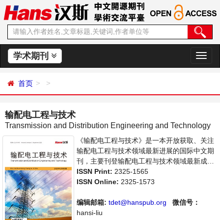
学术期刊
切
换
导
首页
航
输配电工程与技术
Transmission and Distribution Engineering and Technology
《输配电工程与技术》是一本开放获取、关注
输配电工程与技术领域最新进展的国际中文期
刊，主要刊登输配电工程与技术领域最新成果
报道及评述的相关论文。本刊支持思想创新、
ISSN Print:
2325-1565
学术创新，倡导科学，繁荣学术，集学术性、
ISSN Online:
2325-1573
思想性为一体，旨在给世界范围内的科学家、
学者、科研人员提供一个传播、分享和讨论输
编辑邮箱:
tdet@hanspub.org
微信号：
配电工程与技术领域内不同方向问题与发展的
hansi-liu