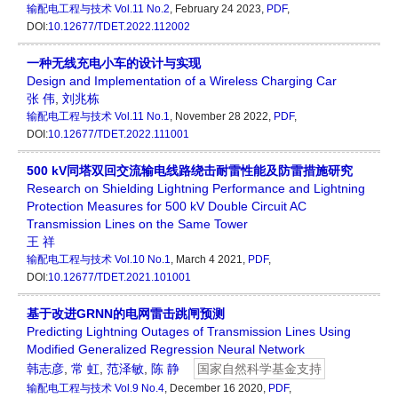
输配电工程与技术
Vol.11 No.2
, February 24 2023,
PDF
,
DOI:
10.12677/TDET.2022.112002
一种无线充电小车的设计与实现
Design and Implementation of a Wireless Charging Car
张 伟
,
刘兆栋
输配电工程与技术
Vol.11 No.1
, November 28 2022,
PDF
,
DOI:
10.12677/TDET.2022.111001
500 kV同塔双回交流输电线路绕击耐雷性能及防雷措施研究
Research on Shielding Lightning Performance and Lightning
Protection Measures for 500 kV Double Circuit AC
Transmission Lines on the Same Tower
王 祥
输配电工程与技术
Vol.10 No.1
, March 4 2021,
PDF
,
DOI:
10.12677/TDET.2021.101001
基于改进GRNN的电网雷击跳闸预测
Predicting Lightning Outages of Transmission Lines Using
Modified Generalized Regression Neural Network
韩志彦
,
常 虹
,
范泽敏
,
陈 静
国家自然科学基金支持
输配电工程与技术
Vol.9 No.4
, December 16 2020,
PDF
,