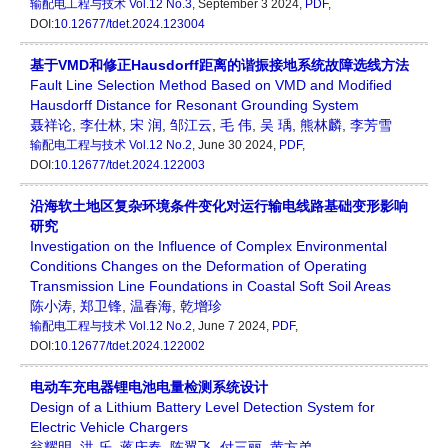
输配电工程与技术
Vol.12 No.3
, September 3 2024,
PDF
,
DOI:
10.12677/tdet.2024.123004
基于VMD和修正Hausdorff距离的谐振接地系统故障选线方法
Fault Line Selection Method Based on VMD and Modified
Hausdorff Distance for Resonant Grounding System
聂祥论
,
李仕林
,
宋 润
,
邹江云
,
毛 伟
,
吴 瑀
,
熊林麟
,
李芳雪
输配电工程与技术
Vol.12 No.2
, June 30 2024,
PDF
,
DOI:
10.12677/tdet.2024.122003
沿海软土地区复杂环境条件变化对运行输电线路基础变形影响
研究
Investigation on the Influence of Complex Environmental
Conditions Changes on the Deformation of Operating
Transmission Line Foundations in Coastal Soft Soil Areas
陈小涛
,
郑卫锋
,
温春海
,
乾增珍
输配电工程与技术
Vol.12 No.2
, June 7 2024,
PDF
,
DOI:
10.12677/tdet.2024.122002
电动车充电器锂电池电量检测系统设计
Design of a Lithium Battery Level Detection System for
Electric Vehicle Chargers
翁耀明
,
洪 乐
,
蒋庆春
,
陈翼飞
,
付三丽
,
黄方弟