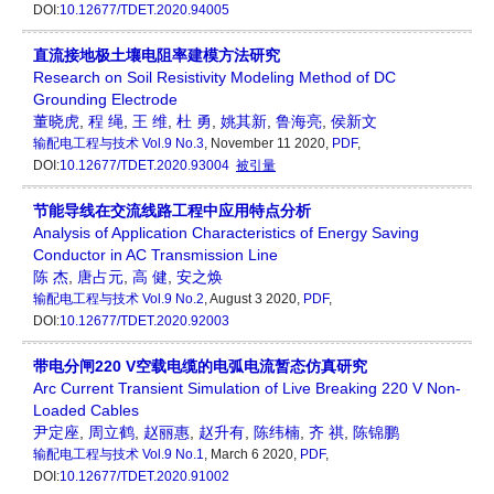
DOI:
10.12677/TDET.2020.94005
直流接地极土壤电阻率建模方法研究
Research on Soil Resistivity Modeling Method of DC
Grounding Electrode
董晓虎
,
程 绳
,
王 维
,
杜 勇
,
姚其新
,
鲁海亮
,
侯新文
输配电工程与技术
Vol.9 No.3
, November 11 2020,
PDF
,
DOI:
10.12677/TDET.2020.93004
被引量
节能导线在交流线路工程中应用特点分析
Analysis of Application Characteristics of Energy Saving
Conductor in AC Transmission Line
陈 杰
,
唐占元
,
高 健
,
安之焕
输配电工程与技术
Vol.9 No.2
, August 3 2020,
PDF
,
DOI:
10.12677/TDET.2020.92003
带电分闸220 V空载电缆的电弧电流暂态仿真研究
Arc Current Transient Simulation of Live Breaking 220 V Non-
Loaded Cables
尹定座
,
周立鹤
,
赵丽惠
,
赵升有
,
陈纬楠
,
齐 祺
,
陈锦鹏
输配电工程与技术
Vol.9 No.1
, March 6 2020,
PDF
,
DOI:
10.12677/TDET.2020.91002