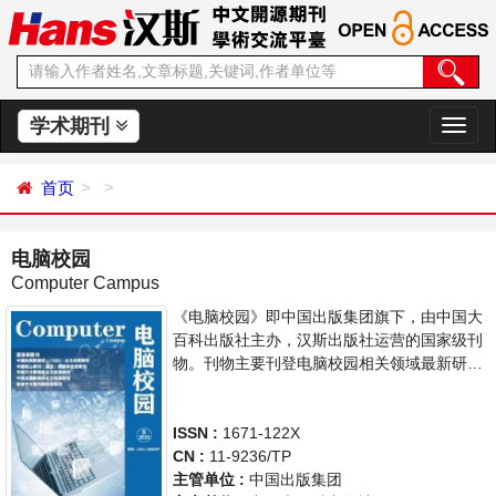
学术期刊
切
换
导
首页
航
电脑校园
Computer Campus
《电脑校园》即中国出版集团旗下，由中国大
百科出版社主办，汉斯出版社运营的国家级刊
物。刊物主要刊登电脑校园相关领域最新研究
进展文章。本刊支持思想创新、学术创新，倡
导科学，繁荣学术，集学术性、思想性为一
体，旨在给世界范围内的科学家、学者、科研
ISSN :
1671-122X
人员提供一个传播、分享和讨论电脑领域内不
CN :
11-9236/TP
同方向问题与发展的交流平台。
主管单位 :
中国出版集团