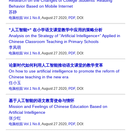
Research on the Changes of College Students' Reading
Behavior Based on Mobile Internet
苏静
电脑校园
Vol.1 No.8
, August 27 2020,
PDF
, DOI:
"人工智能+" 在小学语文课堂教学中应用的策略分析
Analysis on the Strategy of “Artificial Intelligence+” Applied in
Chinese Classroom Teaching in Primary Schools
李凤萌
电脑校园
Vol.1 No.8
, August 27 2020,
PDF
, DOI:
论新时代如何利用人工智能推动语文课堂的教学变革
On how to use artificial intelligence to promote the reform of
Chinese teaching in the new era
任小玉
电脑校园
Vol.1 No.8
, August 27 2020,
PDF
, DOI:
基于人工智能的语文教育使命与情怀
Mission and Feelings of Chinese Education Based on
Artificial Intelligence
张少红
电脑校园
Vol.1 No.8
, August 27 2020,
PDF
, DOI: