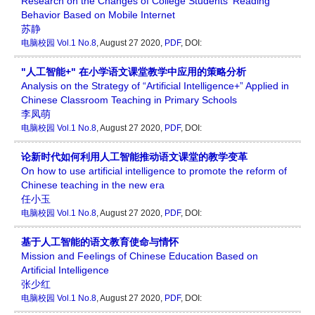
Research on the Changes of College Students' Reading
Behavior Based on Mobile Internet
苏静
电脑校园
Vol.1 No.8
, August 27 2020,
PDF
, DOI:
"人工智能+" 在小学语文课堂教学中应用的策略分析
Analysis on the Strategy of “Artificial Intelligence+” Applied in
Chinese Classroom Teaching in Primary Schools
李凤萌
电脑校园
Vol.1 No.8
, August 27 2020,
PDF
, DOI:
论新时代如何利用人工智能推动语文课堂的教学变革
On how to use artificial intelligence to promote the reform of
Chinese teaching in the new era
任小玉
电脑校园
Vol.1 No.8
, August 27 2020,
PDF
, DOI:
基于人工智能的语文教育使命与情怀
Mission and Feelings of Chinese Education Based on
Artificial Intelligence
张少红
电脑校园
Vol.1 No.8
, August 27 2020,
PDF
, DOI: