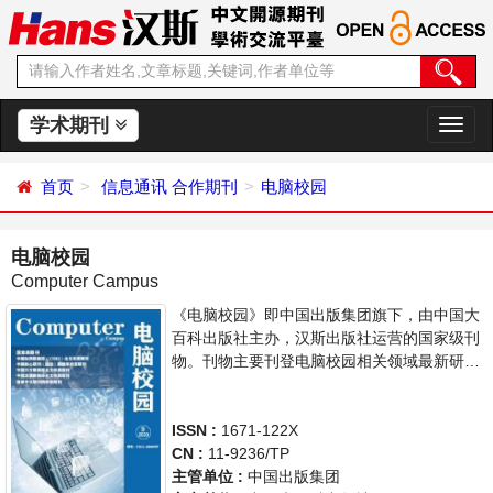
学术期刊
切
换
导
首页
信息通讯
合作期刊
电脑校园
航
电脑校园
Computer Campus
《电脑校园》即中国出版集团旗下，由中国大
百科出版社主办，汉斯出版社运营的国家级刊
物。刊物主要刊登电脑校园相关领域最新研究
进展文章。本刊支持思想创新、学术创新，倡
导科学，繁荣学术，集学术性、思想性为一
体，旨在给世界范围内的科学家、学者、科研
ISSN :
1671-122X
人员提供一个传播、分享和讨论电脑领域内不
CN :
11-9236/TP
同方向问题与发展的交流平台。
主管单位 :
中国出版集团