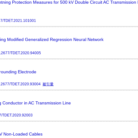
tning Protection Measures for 500 kV Double Circuit AC Transmission 
77/TDET.2021.101001
sing Modified Generalized Regression Neural Network
12677/TDET.2020.94005
rounding Electrode
12677/TDET.2020.93004
被引量
ng Conductor in AC Transmission Line
7/TDET.2020.92003
0 V Non-Loaded Cables