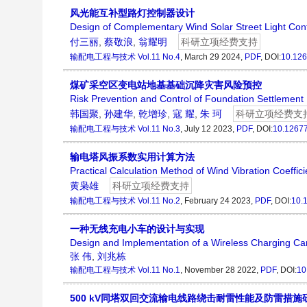
风光能互补型路灯控制器设计
Design of Complementary Wind Solar Street Light Cont
付三丽
,
蔡敬浪
,
翁耀明
科研立项经费支持
输配电工程与技术
Vol.11 No.4
, March 29 2024,
PDF
, DOI:
10.126
煤矿采空区变电站地基基础沉降灾害风险预控
Risk Prevention and Control of Foundation Settlement
韩国聚
,
孙建华
,
乾增珍
,
寇 耀
,
朱 珂
科研立项经费支
输配电工程与技术
Vol.11 No.3
, July 12 2023,
PDF
, DOI:
10.1267
输电塔风振系数实用计算方法
Practical Calculation Method of Wind Vibration Coeffic
黄枭雄
科研立项经费支持
输配电工程与技术
Vol.11 No.2
, February 24 2023,
PDF
, DOI:
10.
一种无线充电小车的设计与实现
Design and Implementation of a Wireless Charging Ca
张 伟
,
刘兆栋
输配电工程与技术
Vol.11 No.1
, November 28 2022,
PDF
, DOI:
10
500 kV同塔双回交流输电线路绕击耐雷性能及防雷措施