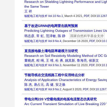
Research on Shielding Lightning Performance and Ligh
the Same Tower
王 祥
输配电工程与技术
Vol.10 No.1
, March 4 2021,
PDF
, DOI:
10.126
基于改进GRNN的电网雷击跳闸预测
Predicting Lightning Outages of Transmission Lines U
韩志彦
,
常 虹
,
范泽敏
,
陈 静
国家自然科学基金支持
输配电工程与技术
Vol.9 No.4
, December 16 2020,
PDF
, DOI:
10.
直流接地极土壤电阻率建模方法研究
Research on Soil Resistivity Modeling Method of DC G
董晓虎
,
程 绳
,
王 维
,
杜 勇
,
姚其新
,
鲁海亮
,
侯新文
输配电工程与技术
Vol.9 No.3
, November 11 2020,
PDF
, DOI:
10.
节能导线在交流线路工程中应用特点分析
Analysis of Application Characteristics of Energy Savi
陈 杰
,
唐占元
,
高 健
,
安之焕
输配电工程与技术
Vol.9 No.2
, August 3 2020,
PDF
, DOI:
10.1267
带电分闸220 V空载电缆的电弧电流暂态仿真研究
Arc Current Transient Simulation of Live Breaking 22