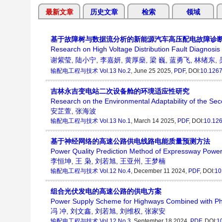
最新文章
历史文章
检索
领域
基于故障树与数据流分析的新能源汽车高压配电故障诊
Research on High Voltage Distribution Fault Diagnosi
谢紫莹
,
陆小宁
,
李嘉妍
,
黄厚燊
,
梁 巍
,
蓝勇飞
,
林绪东
,
输配电工程与技术
Vol.13 No.2
, June 25 2025,
PDF
, DOI:
10.1267
吉林永吉变电站二次设备舱的环境适应性研究
Research on the Environmental Adaptability of the Sec
安芷萱
,
张海波
输配电工程与技术
Vol.13 No.1
, March 14 2025,
PDF
, DOI:
10.126
基于神经网络的高速公路供电线路电能质量预测方法
Power Quality Prediction Method of Expressway Powe
李恒坤
,
王 枭
,
刘若旭
,
王亚州
,
王梦楠
输配电工程与技术
Vol.12 No.4
, December 11 2024,
PDF
, DOI:
10
组合光伏发电的高速公路的供电方案
Power Supply Scheme for Highways Combined with Ph
冯 冲
,
刘文鑫
,
刘若旭
,
刘维权
,
张家安
输配电工程与技术
Vol.12 No.3
, September 18 2024,
PDF
, DOI:
1