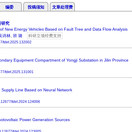
编委
投稿须知
文章处理费
断研究
s of New Energy Vehicles Based on Fault Tree and Data Flow Analysis
吴诗林
,
班 璐
科研立项经费支持
7/tdet.2025.132002
ondary Equipment Compartment of Yongji Substation in Jilin Province
77/tdet.2025.131001
r Supply Line Based on Neural Network
.12677/tdet.2024.124006
otovoltaic Power Generation Sources
0.12677/tdet.2024.123005