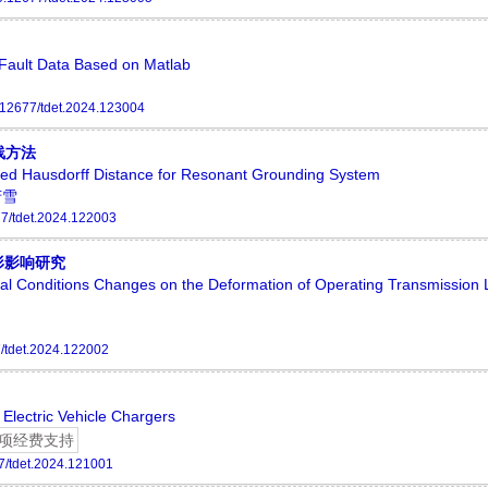
 Fault Data Based on Matlab
.12677/tdet.2024.123004
线方法
ied Hausdorff Distance for Resonant Grounding System
芳雪
7/tdet.2024.122003
形影响研究
tal Conditions Changes on the Deformation of Operating Transmission 
/tdet.2024.122002
 Electric Vehicle Chargers
项经费支持
7/tdet.2024.121001