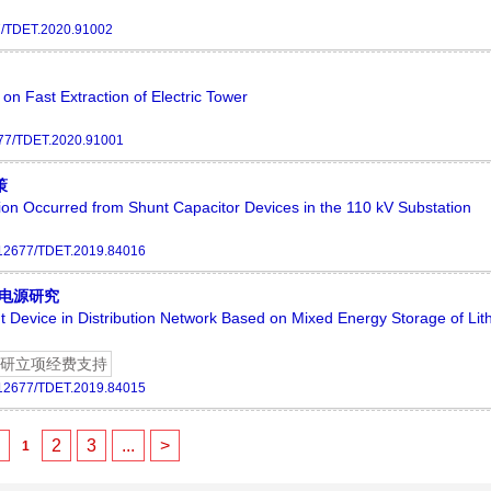
7/TDET.2020.91002
on Fast Extraction of Electric Tower
77/TDET.2020.91001
策
tion Occurred from Shunt Capacitor Devices in the 110 kV Substation
12677/TDET.2019.84016
电源研究
evice in Distribution Network Based on Mixed Energy Storage of Lit
研立项经费支持
12677/TDET.2019.84015
<
2
3
...
>
1