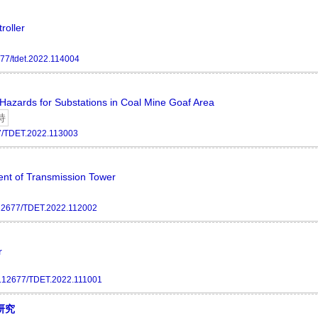
roller
77/tdet.2022.114004
 Hazards for Substations in Coal Mine Goaf Area
持
7/TDET.2022.113003
ient of Transmission Tower
12677/TDET.2022.112002
r
.12677/TDET.2022.111001
研究