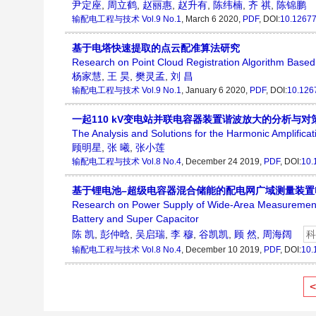
尹定座
,
周立鹤
,
赵丽惠
,
赵升有
,
陈纬楠
,
齐 祺
,
陈锦鹏
输配电工程与技术
Vol.9 No.1
, March 6 2020,
PDF
, DOI:
10.1267
基于电塔快速提取的点云配准算法研究
Research on Point Cloud Registration Algorithm Based 
杨家慧
,
王 昊
,
樊灵孟
,
刘 昌
输配电工程与技术
Vol.9 No.1
, January 6 2020,
PDF
, DOI:
10.126
一起110 kV变电站并联电容器装置谐波放大的分析与对
The Analysis and Solutions for the Harmonic Amplifica
顾明星
,
张 曦
,
张小莲
输配电工程与技术
Vol.8 No.4
, December 24 2019,
PDF
, DOI:
10.
基于锂电池–超级电容器混合储能的配电网广域测量装置
Research on Power Supply of Wide-Area Measurement D
Battery and Super Capacitor
陈 凯
,
彭仲晗
,
吴启瑞
,
李 穆
,
谷凯凯
,
顾 然
,
周海阔
科
输配电工程与技术
Vol.8 No.4
, December 10 2019,
PDF
, DOI:
10.