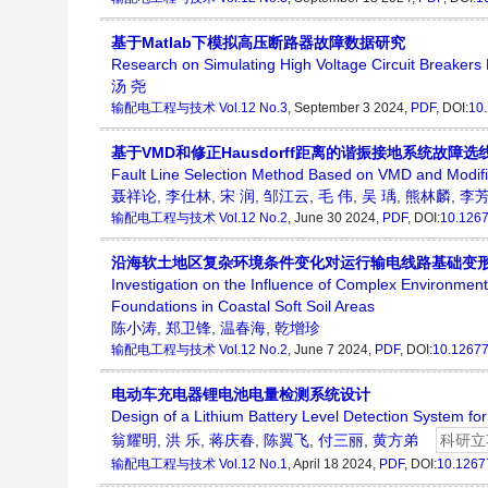
基于Matlab下模拟高压断路器故障数据研究
Research on Simulating High Voltage Circuit Breakers
汤 尧
输配电工程与技术
Vol.12 No.3
, September 3 2024,
PDF
, DOI:
10
基于VMD和修正Hausdorff距离的谐振接地系统故障选
Fault Line Selection Method Based on VMD and Modif
聂祥论
,
李仕林
,
宋 润
,
邹江云
,
毛 伟
,
吴 瑀
,
熊林麟
,
李
输配电工程与技术
Vol.12 No.2
, June 30 2024,
PDF
, DOI:
10.1267
沿海软土地区复杂环境条件变化对运行输电线路基础变
Investigation on the Influence of Complex Environmen
Foundations in Coastal Soft Soil Areas
陈小涛
,
郑卫锋
,
温春海
,
乾增珍
输配电工程与技术
Vol.12 No.2
, June 7 2024,
PDF
, DOI:
10.12677
电动车充电器锂电池电量检测系统设计
Design of a Lithium Battery Level Detection System for
翁耀明
,
洪 乐
,
蒋庆春
,
陈翼飞
,
付三丽
,
黄方弟
科研立
输配电工程与技术
Vol.12 No.1
, April 18 2024,
PDF
, DOI:
10.1267