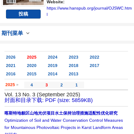
Website:
https://www.hanspub.org/journal/OJSWC.htm
投稿
l
期刊菜单
2026
2025
2024
2023
2022
2021
2020
2019
2018
2017
2016
2015
2014
2013
2025
»
4
3
2
1
Vol. 13 No. 3 (September 2025)
封面和目录下载: PDF (size: 5859KB)
喀斯特地貌区山地光伏项目水土保持治理措施适配性优化研究
Optimization of Soil and Water Conservation Control Measures
for Mountainous Photovoltaic Projects in Karst Landform Areas