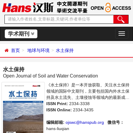
学术期刊
切
换
导
首页
地球与环境
水土保持
航
水土保持
Open Journal of Soil and Water Conservation
《水土保持》是一本开放获取、关注水土保持
领域的国际中文期刊，主要包括国内外水土保
持及水土流失、土壤侵蚀等领域内的最新成果
介绍，学者讨论，某一领域的研究进展和专业
ISSN Print:
2334-3338
评论等多方面的内容，旨在给世界范围内的科
ISSN Online:
2334-3435
学家、学者、科研人员提供一个传播、分享和
讨论水土保持领域内不同方向问题与发展的交
编辑邮箱:
ojswc@hanspub.org
微信号：
流平台。
hans-liuqian