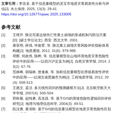
文章引用：
李浩龙. 基于信息量模型的灵宝市地质灾害易发性分析与评
估[J]. 水土保持, 2025, 13(3): 29-41.
https://doi.org/10.12677/ojswc.2025.133005
参考文献
[1]
王维升. 陕北宅基边坡伤亡性黄土崩塌的形成机制与防治方案
[D]: [硕士学位论文]. 西安: 西北大学, 2001.
[2]
唐亚明, 薛强, 毕俊擘, 等. 陕北黄土崩塌灾害风险评价指标体系
构建[J]. 地质通报, 2012, 31(6): 979-988.
[3]
邓辉, 何政伟, 陈晔, 等. 信息量模型在山地环境地质灾害危险性
评价中的应用——以四川泸定县为例[J]. 自然灾害学报, 2014, 2
3(2): 67-76.
[4]
范林峰, 胡瑞林, 曾逢春, 等. 加权信息量模型在滑坡易发性评价
中的应用——以湖北省恩施市为例[J]. 工程地质学报, 2012, 20
(4): 508-513.
[5]
王惠文, 孟洁. 多元线性回归的预测建模方法[J]. 北京航空航天大
学学报, 2007(4): 500-504.
[6]
邢秋菊, 赵纯勇, 高克昌, 等. 基于GIS的滑坡危险性逻辑回归评价
研究[J]. 地理与地理信息科学, 2004(3): 49-51.
[7]
阮沈勇, 黄润秋. 基于GIS的信息量法模型在地质灾害危险性区划