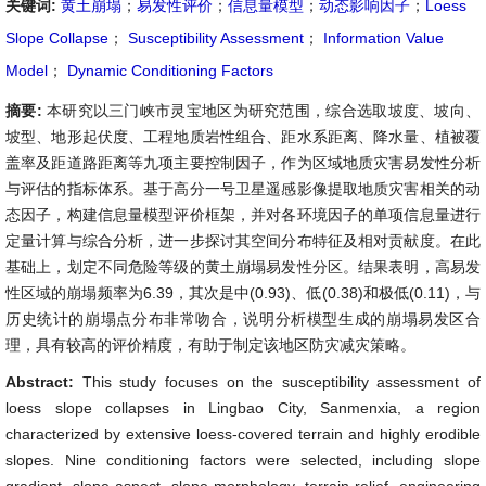
关键词:
黄土崩塌
；
易发性评价
；
信息量模型
；
动态影响因子
；
Loess
Slope Collapse
；
Susceptibility Assessment
；
Information Value
Model
；
Dynamic Conditioning Factors
摘要:
本研究以三门峡市灵宝地区为研究范围，综合选取坡度、坡向、
坡型、地形起伏度、工程地质岩性组合、距水系距离、降水量、植被覆
盖率及距道路距离等九项主要控制因子，作为区域地质灾害易发性分析
与评估的指标体系。基于高分一号卫星遥感影像提取地质灾害相关的动
态因子，构建信息量模型评价框架，并对各环境因子的单项信息量进行
定量计算与综合分析，进一步探讨其空间分布特征及相对贡献度。在此
基础上，划定不同危险等级的黄土崩塌易发性分区。结果表明，高易发
性区域的崩塌频率为6.39，其次是中(0.93)、低(0.38)和极低(0.11)，与
历史统计的崩塌点分布非常吻合，说明分析模型生成的崩塌易发区合
理，具有较高的评价精度，有助于制定该地区防灾减灾策略。
Abstract:
This study focuses on the susceptibility assessment of
loess slope collapses in Lingbao City, Sanmenxia, a region
characterized by extensive loess-covered terrain and highly erodible
slopes. Nine conditioning factors were selected, including slope