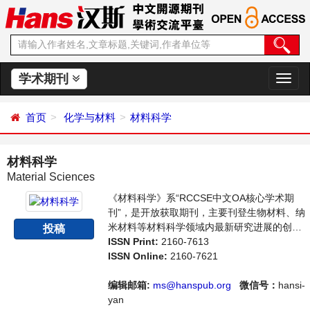
学术期刊
切
换
导
首页
化学与材料
材料科学
航
材料科学
Material Sciences
《材料科学》系“RCCSE中文OA核心学术期
刊”，是开放获取期刊，主要刊登生物材料、纳
米材料等材料科学领域内最新研究进展的创造
投稿
性论文和评论性文章。本刊支持思想创新、学
ISSN Print:
2160-7613
术创新，倡导科学，繁荣学术，集学术性、思
ISSN Online:
2160-7621
想性为一体，旨在给世界范围内的科学家、学
者、科研人员提供一个传播、分享和讨论材料
编辑邮箱:
ms@hanspub.org
微信号：
hansi-
科学领域内不同方向问题与发展的交流平台。
yan