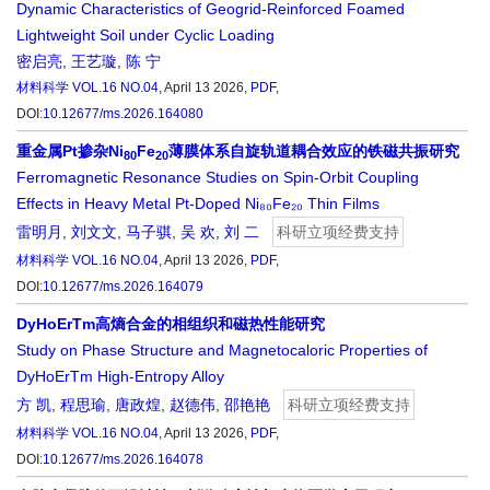
Dynamic Characteristics of Geogrid-Reinforced Foamed
Lightweight Soil under Cyclic Loading
密启亮
,
王艺璇
,
陈 宁
材料科学
VOL.16 NO.04
, April 13 2026,
PDF
,
DOI:
10.12677/ms.2026.164080
重金属Pt掺杂Ni
Fe
薄膜体系自旋轨道耦合效应的铁磁共振研究
80
20
Ferromagnetic Resonance Studies on Spin-Orbit Coupling
Effects in Heavy Metal Pt-Doped Ni₈₀Fe₂₀ Thin Films
雷明月
,
刘文文
,
马子骐
,
吴 欢
,
刘 二
科研立项经费支持
材料科学
VOL.16 NO.04
, April 13 2026,
PDF
,
DOI:
10.12677/ms.2026.164079
DyHoErTm高熵合金的相组织和磁热性能研究
Study on Phase Structure and Magnetocaloric Properties of
DyHoErTm High-Entropy Alloy
方 凯
,
程思瑜
,
唐政煌
,
赵德伟
,
邵艳艳
科研立项经费支持
材料科学
VOL.16 NO.04
, April 13 2026,
PDF
,
DOI:
10.12677/ms.2026.164078