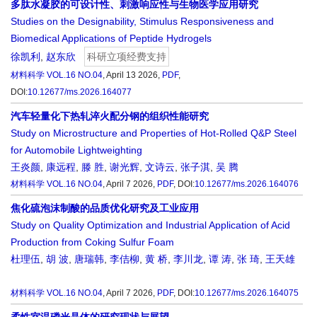
多肽水凝胶的可设计性、刺激响应性与生物医学应用研究
Studies on the Designability, Stimulus Responsiveness and
Biomedical Applications of Peptide Hydrogels
徐凯利
,
赵东欣
科研立项经费支持
材料科学
VOL.16 NO.04
, April 13 2026,
PDF
,
DOI:
10.12677/ms.2026.164077
汽车轻量化下热轧淬火配分钢的组织性能研究
Study on Microstructure and Properties of Hot-Rolled Q&P Steel
for Automobile Lightweighting
王炎颜
,
康远程
,
滕 胜
,
谢光辉
,
文诗云
,
张子淇
,
吴 腾
材料科学
VOL.16 NO.04
, April 7 2026,
PDF
,
DOI:
10.12677/ms.2026.164076
焦化硫泡沫制酸的品质优化研究及工业应用
Study on Quality Optimization and Industrial Application of Acid
Production from Coking Sulfur Foam
杜理伍
,
胡 波
,
唐瑞韩
,
李佶柳
,
黄 桥
,
李川龙
,
谭 涛
,
张 琦
,
王天雄
材料科学
VOL.16 NO.04
, April 7 2026,
PDF
,
DOI:
10.12677/ms.2026.164075