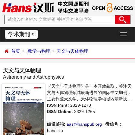
学术期刊
切
换
导
首页
数学与物理
天文与天体物理
航
天文与天体物理
Astronomy and Astrophysics
《天文与天体物理》是一本开放获取，关注天
文与天体物理领域最新进展的国际中文期刊，
主要刊登天文学、天体物理学领域内最新技术
及成果展示的相关论文。本刊支持思想创新、
ISSN Print:
2329-1273
学术创新，倡导科学，繁荣学术，集学术性、
ISSN Online:
2329-1265
思想性为一体，旨在给世界范围内的科学家、
学者、科研人员提供一个传播、分享和讨论天
编辑邮箱:
aas@hanspub.org
微信号：
文与天体物理学领域内不同方向问题与发展的
hansi-liu