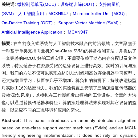
关键词:
微控制器单元(MCU)
；
设备端训练(ODT)
；
支持向量机
(SVM)
；
人工智能应用
；
MCXN947
；
Microcontroller Unit (MCU)
；
On-Device Training (ODT)
；
Support Vector Machine (SVM)
；
Artificial Intelligence Application
；
MCXN947
摘要:
在当前嵌入式系统与人工智能技术融合的前沿领域，文章聚焦于
一种基于单类支持向量机(One-Class SVM)的异常检测算法，并提供了
一套完整的MCU友好的工程实现，不需要依赖于动态内存分配以及文件
系统，特别适合于在资源受限的边缘设备上进行高效、实时的训练与预
测。我们的方法不仅可以实现在MCU上训练和高效存储机器学习模型，
还支持增量学习，从而在几乎不增加计算负担的前提下，持续改进模型
对实际工况的适应能力。我们的实验装置是安装了三轴加速度传感器的
震动源(如风扇)，以模拟在工作期间发出振动的工业设备。文章的方法
也可以通过替换传感器和特征计算的预处理算法来实现对其它设备的监
控，以适应不同的工况环境和应用的需求。
Abstract:
This paper introduces an anomaly detection algorithm
based on one-class support vector machines (SVMs) and an MCU-
friendly engineering implementation. It does not rely on dynamic