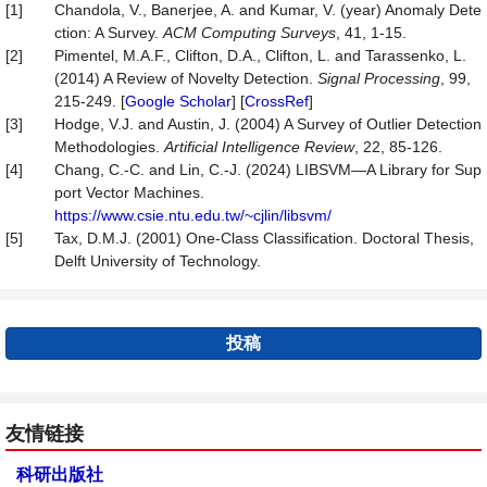
[1]
Chandola, V., Banerjee, A. and Kumar, V. (year) Anomaly Dete
ction: A Survey.
ACM Computing Surveys
, 41, 1-15.
[2]
Pimentel, M.A.F., Clifton, D.A., Clifton, L. and Tarassenko, L.
(2014) A Review of Novelty Detection.
Signal Processing
, 99,
215-249. [
Google Scholar
] [
CrossRef
]
[3]
Hodge, V.J. and Austin, J. (2004) A Survey of Outlier Detection
Methodologies.
Artificial Intelligence Review
, 22, 85-126.
[4]
Chang, C.-C. and Lin, C.-J. (2024) LIBSVM—A Library for Sup
port Vector Machines.
https://www.csie.ntu.edu.tw/~cjlin/libsvm/
[5]
Tax, D.M.J. (2001) One-Class Classification. Doctoral Thesis,
Delft University of Technology.
投稿
友情链接
科研出版社