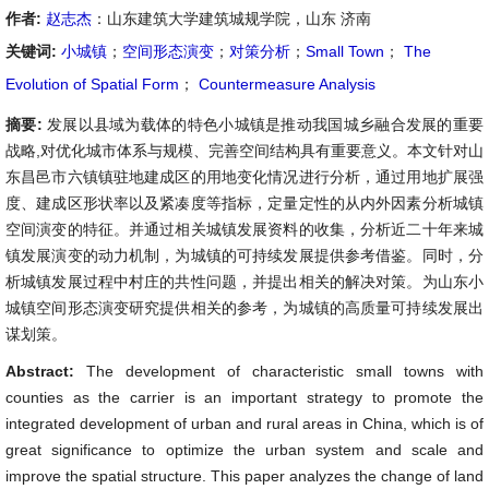
作者:
赵志杰
：山东建筑大学建筑城规学院，山东 济南
关键词:
小城镇
；
空间形态演变
；
对策分析
；
Small Town
；
The
Evolution of Spatial Form
；
Countermeasure Analysis
摘要:
发展以县域为载体的特色小城镇是推动我国城乡融合发展的重要
战略,对优化城市体系与规模、完善空间结构具有重要意义。本文针对山
东昌邑市六镇镇驻地建成区的用地变化情况进行分析，通过用地扩展强
度、建成区形状率以及紧凑度等指标，定量定性的从内外因素分析城镇
空间演变的特征。并通过相关城镇发展资料的收集，分析近二十年来城
镇发展演变的动力机制，为城镇的可持续发展提供参考借鉴。同时，分
析城镇发展过程中村庄的共性问题，并提出相关的解决对策。为山东小
城镇空间形态演变研究提供相关的参考，为城镇的高质量可持续发展出
谋划策。
Abstract:
The development of characteristic small towns with
counties as the carrier is an important strategy to promote the
integrated development of urban and rural areas in China, which is of
great significance to optimize the urban system and scale and
improve the spatial structure. This paper analyzes the change of land