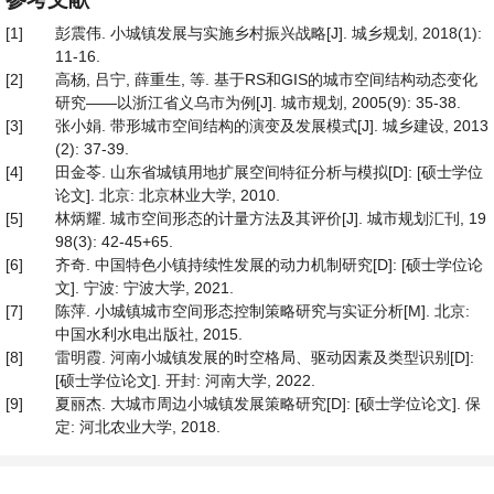
[1]
彭震伟. 小城镇发展与实施乡村振兴战略[J]. 城乡规划, 2018(1):
11-16.
[2]
高杨, 吕宁, 薛重生, 等. 基于RS和GIS的城市空间结构动态变化
研究——以浙江省义乌市为例[J]. 城市规划, 2005(9): 35-38.
[3]
张小娟. 带形城市空间结构的演变及发展模式[J]. 城乡建设, 2013
(2): 37-39.
[4]
田金苓. 山东省城镇用地扩展空间特征分析与模拟[D]: [硕士学位
论文]. 北京: 北京林业大学, 2010.
[5]
林炳耀. 城市空间形态的计量方法及其评价[J]. 城市规划汇刊, 19
98(3): 42-45+65.
[6]
齐奇. 中国特色小镇持续性发展的动力机制研究[D]: [硕士学位论
文]. 宁波: 宁波大学, 2021.
[7]
陈萍. 小城镇城市空间形态控制策略研究与实证分析[M]. 北京:
中国水利水电出版社, 2015.
[8]
雷明霞. 河南小城镇发展的时空格局、驱动因素及类型识别[D]:
[硕士学位论文]. 开封: 河南大学, 2022.
[9]
夏丽杰. 大城市周边小城镇发展策略研究[D]: [硕士学位论文]. 保
定: 河北农业大学, 2018.