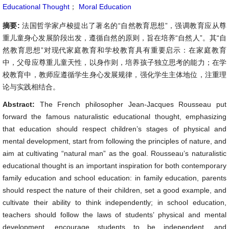
Educational Thought
；
Moral Education
摘要:
法国哲学家卢梭提出了著名的“自然教育思想”，强调教育应从尊
重儿童身心发展阶段出发，遵循自然的原则，旨在培养“自然人”。其“自
然教育思想”对现代家庭教育和学校教育具有重要启示：在家庭教育
中，父母应尊重儿童天性，以身作则，培养孩子独立思考的能力；在学
校教育中，教师应遵循学生身心发展规律，强化学生主体地位，注重理
论与实践相结合。
Abstract:
The French philosopher Jean-Jacques Rousseau put
forward the famous naturalistic educational thought, emphasizing
that education should respect children’s stages of physical and
mental development, start from following the principles of nature, and
aim at cultivating “natural man” as the goal. Rousseau’s naturalistic
educational thought is an important inspiration for both contemporary
family education and school education: in family education, parents
should respect the nature of their children, set a good example, and
cultivate their ability to think independently; in school education,
teachers should follow the laws of students’ physical and mental
development, encourage students to be independent, and