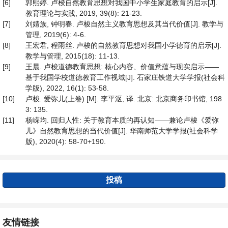
[6]
郭熙婷. 卢梭自然教育思想对我国中小学生家庭教育的启示[J].
教育理论与实践, 2019, 39(8): 21-23.
[7]
刘婧族, 钟明春. 卢梭自然主义教育思想及其当代价值[J]. 教学与
管理, 2019(6): 4-6.
[8]
王宏君, 程雨丝. 卢梭的自然教育思想对我国小学德育的启示[J].
教学与管理, 2015(18): 11-13.
[9]
王晨. 卢梭道德教育思想: 核心内容、价值意蕴与现实启示——
基于我国学校道德教育工作视域[J]. 石家庄铁道大学学报(社会科
学版), 2022, 16(1): 53-58.
[10]
卢梭. 爱弥儿(上卷) [M]. 李平沤, 译. 北京: 北京商务印书馆, 198
3: 135.
[11]
杨嵘均. 回归人性: 关于教育本质的再认知——兼论卢梭《爱弥
儿》自然教育思想的当代价值[J]. 华南师范大学学报(社会科学
版), 2020(4): 58-70+190.
投稿
友情链接