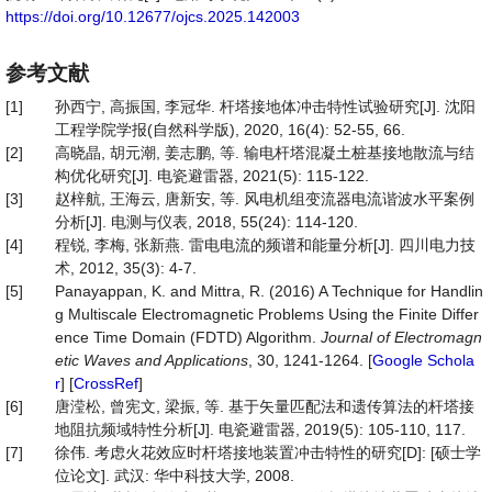
https://doi.org/10.12677/ojcs.2025.142003
参考文献
[1]
孙西宁, 高振国, 李冠华. 杆塔接地体冲击特性试验研究[J]. 沈阳
工程学院学报(自然科学版), 2020, 16(4): 52-55, 66.
[2]
高晓晶, 胡元潮, 姜志鹏, 等. 输电杆塔混凝土桩基接地散流与结
构优化研究[J]. 电瓷避雷器, 2021(5): 115-122.
[3]
赵梓航, 王海云, 唐新安, 等. 风电机组变流器电流谐波水平案例
分析[J]. 电测与仪表, 2018, 55(24): 114-120.
[4]
程锐, 李梅, 张新燕. 雷电电流的频谱和能量分析[J]. 四川电力技
术, 2012, 35(3): 4-7.
[5]
Panayappan, K. and Mittra, R. (2016) A Technique for Handlin
g Multiscale Electromagnetic Problems Using the Finite Differ
ence Time Domain (FDTD) Algorithm.
Journal of Electromagn
etic Waves and Applications
, 30, 1241-1264. [
Google Schola
r
] [
CrossRef
]
[6]
唐滢松, 曾宪文, 梁振, 等. 基于矢量匹配法和遗传算法的杆塔接
地阻抗频域特性分析[J]. 电瓷避雷器, 2019(5): 105-110, 117.
[7]
徐伟. 考虑火花效应时杆塔接地装置冲击特性的研究[D]: [硕士学
位论文]. 武汉: 华中科技大学, 2008.