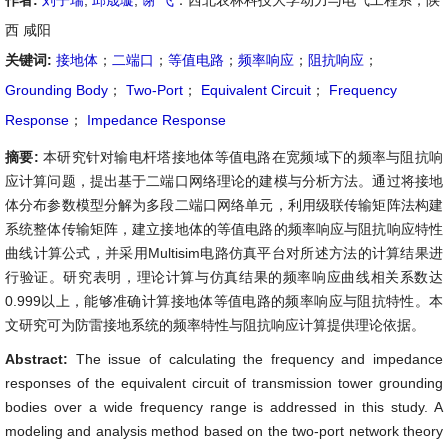
作者:
刘子瑞
,
邱晟璇
,
谢 飞
：西北农林科技大学动力与电气工程系，陕
西 咸阳
关键词:
接地体
；
二端口
；
等值电路
；
频率响应
；
阻抗响应
；
Grounding Body
；
Two-Port
；
Equivalent Circuit
；
Frequency
Response
；
Impedance Response
摘要:
本研究针对输电杆塔接地体等值电路在宽频域下的频率与阻抗响
应计算问题，提出基于二端口网络理论的建模与分析方法。通过将接地
体分布参数模型分解为多段二端口网络单元，利用级联传输矩阵法构建
系统整体传输矩阵，建立接地体的等值电路的频率响应与阻抗响应特性
曲线计算公式，并采用Multisim电路仿真平台对所述方法的计算结果进
行验证。研究表明，理论计算与仿真结果的频率响应曲线相关系数达
0.999以上，能够准确计算接地体等值电路的频率响应与阻抗特性。本
文研究可为防雷接地系统的频率特性与阻抗响应计算提供理论依据。
Abstract:
The issue of calculating the frequency and impedance
responses of the equivalent circuit of transmission tower grounding
bodies over a wide frequency range is addressed in this study. A
modeling and analysis method based on the two-port network theory