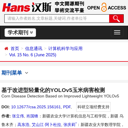
学术期刊
切
换
导
首页
信息通讯
计算机科学与应用
航
Vol. 15 No. 6 (June 2025)
期刊菜单
基于改进型轻量化的YOLOv5玉米病害检测
Corn Disease Detection Based on Improved Lightweight YOLOv5
DOI:
10.12677/csa.2025.156161
,
PDF
,
科研立项经费支持
作者:
张立伟
,
肖国锋
：新疆农业大学计算机信息与工程学院，新疆 乌
*
鲁木齐；
高东浩
,
艾山江·阿卜杜拉
,
张庆莉
：新疆农业大学数理学院，