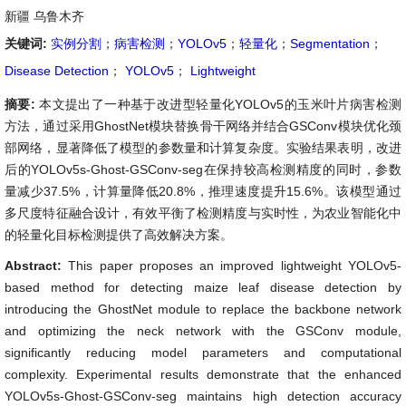
新疆 乌鲁木齐
关键词:
实例分割
；
病害检测
；
YOLOv5
；
轻量化
；
Segmentation
；
Disease Detection
；
YOLOv5
；
Lightweight
摘要:
本文提出了一种基于改进型轻量化YOLOv5的玉米叶片病害检测
方法，通过采用GhostNet模块替换骨干网络并结合GSConv模块优化颈
部网络，显著降低了模型的参数量和计算复杂度。实验结果表明，改进
后的YOLOv5s-Ghost-GSConv-seg在保持较高检测精度的同时，参数
量减少37.5%，计算量降低20.8%，推理速度提升15.6%。该模型通过
多尺度特征融合设计，有效平衡了检测精度与实时性，为农业智能化中
的轻量化目标检测提供了高效解决方案。
Abstract:
This paper proposes an improved lightweight YOLOv5-
based method for detecting maize leaf disease detection by
introducing the GhostNet module to replace the backbone network
and optimizing the neck network with the GSConv module,
significantly reducing model parameters and computational
complexity. Experimental results demonstrate that the enhanced
YOLOv5s-Ghost-GSConv-seg maintains high detection accuracy