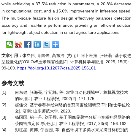
while achieving a 37.5% reduction in parameters, a 20.8% decrease
in computational cost, and a 15.6% improvement in inference speed.
The multi-scale feature fusion design effectively balances detection
accuracy and real-time performance, providing an efficient solution
for lightweight object detection in smart agriculture applications.
文章引用：
张立伟, 肖国锋, 高东浩, 艾山江·阿卜杜拉, 张庆莉. 基于改进
型轻量化的YOLOv5玉米病害检测[J]. 计算机科学与应用, 2025, 15(6):
99-109.
https://doi.org/10.12677/csa.2025.156161
参考文献
[1]
何东健, 张海亮, 宁纪锋, 等. 农业自动化领域中计算机视觉技术
的应用[J]. 农业工程学报, 2002(2): 171-175.
[2]
赵佳悦. 基于卷积神经网络的番茄病害检测研究[D]: [硕士学位论
文]. 济南: 山东师范大学, 2020.
[3]
杨国国, 鲍一丹, 刘子毅. 基于图像显著性分析与卷积神经网络的
茶园害虫定位与识别[J]. 农业工程学报, 2017, 33(6): 156-162.
[4]
彭红星, 黄博, 邵园园, 等. 自然环境下多类水果采摘目标识别的