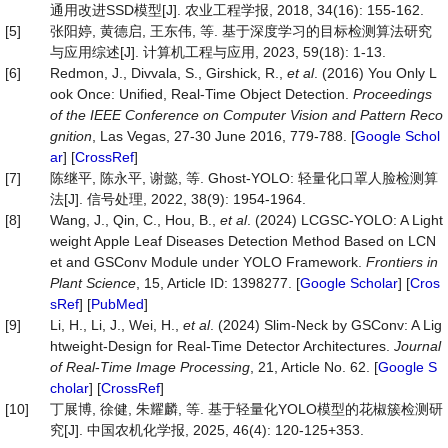
通用改进SSD模型[J]. 农业工程学报, 2018, 34(16): 155-162.
[5]
张阳婷, 黄德启, 王东伟, 等. 基于深度学习的目标检测算法研究
与应用综述[J]. 计算机工程与应用, 2023, 59(18): 1-13.
[6]
Redmon, J., Divvala, S., Girshick, R.,
et al
. (2016) You Only L
ook Once: Unified, Real-Time Object Detection.
Proceedings
of the IEEE Conference on Computer Vision and Pattern Reco
gnition
, Las Vegas, 27-30 June 2016, 779-788. [
Google Schol
ar
] [
CrossRef
]
[7]
陈继平, 陈永平, 谢懿, 等. Ghost-YOLO: 轻量化口罩人脸检测算
法[J]. 信号处理, 2022, 38(9): 1954-1964.
[8]
Wang, J., Qin, C., Hou, B.,
et al
. (2024) LCGSC-YOLO: A Light
weight Apple Leaf Diseases Detection Method Based on LCN
et and GSConv Module under YOLO Framework.
Frontiers in
Plant Science
, 15, Article ID: 1398277. [
Google Scholar
] [
Cros
sRef
] [
PubMed
]
[9]
Li, H., Li, J., Wei, H.,
et al
. (2024) Slim-Neck by GSConv: A Lig
htweight-Design for Real-Time Detector Architectures.
Journal
of Real
-
Time Image Processing
, 21, Article No. 62. [
Google S
cholar
] [
CrossRef
]
[10]
丁展博, 徐健, 朱耀麟, 等. 基于轻量化YOLO模型的花椒簇检测研
究[J]. 中国农机化学报, 2025, 46(4): 120-125+353.