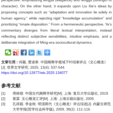
perspective, emphasizing fengya (elegance) and fenggu (strength of
character). On the other hand, it expands upon Liu Xie’s ideas by
proposing concepts such as “adaptation and innovation lie solely in
human agency,” while rejecting rigid “knowledge accumulation” and
prioritizing “innate disposition.” From a hermeneutic perspective, Ye’s
commentary diverges from literal textual interpretation, instead
reflecting distinct subjective sensibilities, intuitive emphasis, and a
deliberate integration of Ming-era sociocultural dynamics.
文章引用：
何颖, 曹凌寒. 中国阐释学视域下叶绍泰评点《文心雕龙》
[J]. 世界文学研究, 2025, 13(4): 537-544.
https://doi.org/10.12677/wls.2025.134077
参考文献
[1]
周裕锴. 中国古代阐释学研究[M]. 上海: 复旦大学出版社, 2019.
[2]
黄霖. 文心雕龙汇评[M]. 上海: 上海古籍出版社, 2005.
[3]
孔祥丽, 李金秋. 明清两代《文心雕龙》评点综述[J]. 内蒙古师范
大学学报(哲学社会科学版), 2009, 38(2): 111-116.