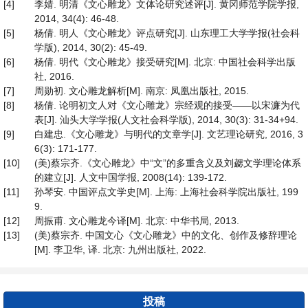
[4]
李婧. 明清《文心雕龙》文体论研究述评[J]. 黄冈师范学院学报,
2014, 34(4): 46-48.
[5]
杨倩. 明人《文心雕龙》评点研究[J]. 山东理工大学学报(社会科
学版), 2014, 30(2): 45-49.
[6]
杨倩. 明代《文心雕龙》接受研究[M]. 北京: 中国社会科学出版
社, 2016.
[7]
周勋初. 文心雕龙解析[M]. 南京: 凤凰出版社, 2015.
[8]
杨倩. 论明初文人对《文心雕龙》宗经观的接受——以宋濂为代
表[J]. 汕头大学学报(人文社会科学版), 2014, 30(3): 31-34+94.
[9]
白建忠.《文心雕龙》与明代的文章学[J]. 文艺理论研究, 2016, 3
6(3): 171-177.
[10]
(美)蔡宗齐.《文心雕龙》中“文”的多重含义及刘勰文学理论体系
的建立[J]. 人文中国学报, 2008(14): 139-172.
[11]
孙琴安. 中国评点文学史[M]. 上海: 上海社会科学院出版社, 199
9.
[12]
周振甫. 文心雕龙今译[M]. 北京: 中华书局, 2013.
[13]
(美)蔡宗齐. 中国文心《文心雕龙》中的文化、创作及修辞理论
[M]. 李卫华, 译. 北京: 九州出版社, 2022.
投稿