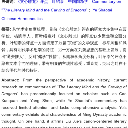
关键词:
《文心雕龙》评点
；
叶绍泰
；
中国阐释学
；
Commentary on
“
The Literary Mind and the Carving of Dragons
”
；
Ye Shaotai
；
Chinese Hermeneutics
摘要:
从学术史角度梳理，目前《文心雕龙》评点的研究大多集中在曹
学佺、杨慎等人，而叶绍泰对《文心雕龙》的评点缺少聚焦和全面分
析。叶绍泰的评点一方面肯定了刘勰“宗经”的文学观点，标举风雅和风
骨，具有明代学术思潮的特征；另一方面在刘勰思想的基础上发展，提
出“通变惟人”、反对“储学”“性情”。从阐释学角度分析，叶绍泰的评点不
聚焦文本字句的理解，带有明显的主观性感受，重直觉，突出之处在于
结合明代的时代特征。
Abstract:
From the perspective of academic history, current
research on commentaries of “
The Literary Mind and the Carving of
Dragons
” has predominantly focused on scholars such as Cao
Xuequan and Yang Shen, while Ye Shaotai’s commentary has
received limited attention and lacks comprehensive analysis. Ye’s
commentary exhibits dual characteristics of Ming Dynasty academic
thought. On one hand, it affirms Liu Xie’s canon-centered literary