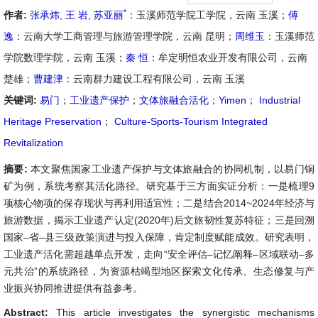
*
作者:
张承炜
,
王 岩
,
苏亚丽
：玉溪师范学院工学院，云南 玉溪；
傅
逸
：云南大学工商管理与旅游管理学院，云南 昆明；
周维玉
：玉溪师范
学院数理学院，云南 玉溪；
秦 恒
：牟定明恒农业开发有限公司，云南
楚雄；
曹建津
：云南群力建设工程有限公司，云南 玉溪
关键词:
易门
；
工业遗产保护
；
文体旅融合活化
；
Yimen
；
Industrial
Heritage Preservation
；
Culture-Sports-Tourism Integrated
Revitalization
摘要:
本文聚焦国家工业遗产保护与文体旅融合的协同机制，以易门铜
矿为例，系统考察其活化路径。研究基于三方面实证分析：一是梳理9
项核心物项的保存现状与再利用适宜性；二是结合2014~2024年经济与
旅游数据，揭示工业遗产认定(2020年)后文旅韧性复苏特征；三是回溯
国家–省–县三级政策演进与投入保障，肯定制度赋能成效。研究表明，
工业遗产活化需超越单点开发，走向“安全评估–记忆阐释–区域联动–多
元共治”的系统路径，为资源枯竭型地区探索文化传承、生态修复与产
业振兴协同推进提供有益参考。
Abstract:
This article investigates the synergistic mechanisms