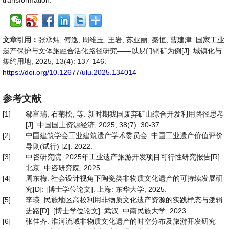
transformation.
文章引用：
张承炜, 傅逸, 周维玉, 王岩, 苏亚丽, 秦恒, 曹建津. 国家工业
遗产保护与文体旅融合活化路径研究——以易门铜矿为例[J]. 城镇化与
集约用地, 2025, 13(4): 137-146.
https://doi.org/10.12677/ulu.2025.134014
参考文献
[1]
郗富瑞, 石菊松, 等. 新时期我国废弃矿山综合开发利用路径思考
[J]. 中国国土资源经济, 2025, 38(7): 30-37.
[2]
中国建筑学会工业建筑遗产学术委员会. 中国工业遗产价值评价
导则(试行) [Z]. 2022.
[3]
中咨研究院. 2025年工业遗产旅游开发项目可行性研究报告[R].
北京: 中咨研究院, 2025.
[4]
周东梅. 社会设计视角下陶瓷类非物质文化遗产的可持续发展研
究[D]: [博士学位论文]. 上海: 东华大学, 2025.
[5]
李瑛. 民族地区高校利用非物质文化遗产资源的实践样态与逻辑
进路[D]: [博士学位论文]. 武汉: 中南民族大学, 2023.
[6]
张佳齐. 淮河流域非物质文化遗产的时空分布及旅游开发研究