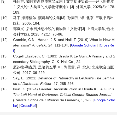
[9]
韩启群. 如何将新物质主义应用于文学批评实践——评《新物质
主义文论: 人类世的文学批评概念》[J]. 外国文学, 2025(3): 178-
189.
[10]
马丁∙海德格尔. 演讲与论文集[M]. 孙周兴, 译. 北京: 三联书店出
版社, 2005: 184.
[11]
都岚岚. 后末日推想小说的新物质主义批评[J]. 上海大学学报(社
会科学版), 2025, 42(1): 76-86.
[12]
Gamble, C.N., Hanan, J.S. and Nail, T. (2019) What Is New M
aterialism?
Angelaki
, 24, 111-134. [
Google Scholar
] [
CrossRe
f
]
[13]
Cogell Elizabeth, C. (1983) Ursula K Le Guin: A Primary and S
econdary Bibliography. G. K. Hall Co., 24.
[14]
厄苏拉∙勒古恩. 黑暗的左手[M]. 陶雪蕾, 译. 北京: 北京联合出版
公司, 2017: 36-229.
[15]
Say, E. (2021) Defiance of Patriarchy in LeGuin’s
The Left Ha
nd of Darkness
.
Folklor
, 27, 285-296.
[16]
Israt, K. (2024) Gender Deconstruction in Ursula K. Le Guin’s
The Left Hand of Darkness
.
Critical Gender Studies
Journal
(
Revista Crítica de Estudios de Género
), 1, 1-8. [
Google Scho
lar
] [
CrossRef
]