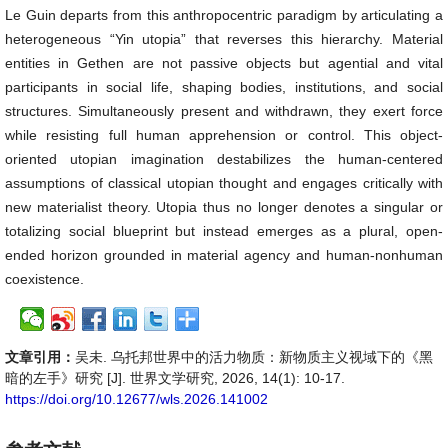
Le Guin departs from this anthropocentric paradigm by articulating a
heterogeneous “Yin utopia” that reverses this hierarchy. Material
entities in Gethen are not passive objects but agential and vital
participants in social life, shaping bodies, institutions, and social
structures. Simultaneously present and withdrawn, they exert force
while resisting full human apprehension or control. This object-
oriented utopian imagination destabilizes the human-centered
assumptions of classical utopian thought and engages critically with
new materialist theory. Utopia thus no longer denotes a singular or
totalizing social blueprint but instead emerges as a plural, open-
ended horizon grounded in material agency and human-nonhuman
coexistence.
文章引用：
吴未. 乌托邦世界中的活力物质：新物质主义视域下的《黑
暗的左手》研究 [J]. 世界文学研究, 2026, 14(1): 10-17.
https://doi.org/10.12677/wls.2026.141002