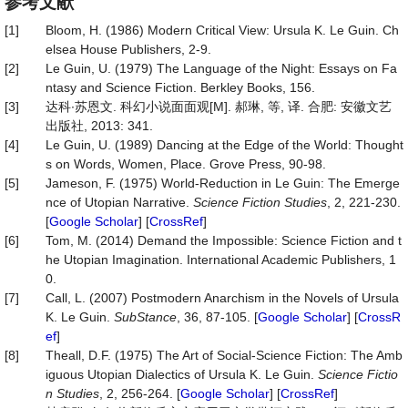
参考文献
[1]
Bloom, H. (1986) Modern Critical View: Ursula K. Le Guin. Ch
elsea House Publishers, 2-9.
[2]
Le Guin, U. (1979) The Language of the Night: Essays on Fa
ntasy and Science Fiction. Berkley Books, 156.
[3]
达科∙苏恩文. 科幻小说面面观[M]. 郝琳, 等, 译. 合肥: 安徽文艺
出版社, 2013: 341.
[4]
Le Guin, U. (1989) Dancing at the Edge of the World: Thought
s on Words, Women, Place. Grove Press, 90-98.
[5]
Jameson, F. (1975) World-Reduction in Le Guin: The Emerge
nce of Utopian Narrative.
Science
Fiction
Studies
, 2, 221-230.
[
Google Scholar
] [
CrossRef
]
[6]
Tom, M. (2014) Demand the Impossible: Science Fiction and t
he Utopian Imagination. International Academic Publishers, 1
0.
[7]
Call, L. (2007) Postmodern Anarchism in the Novels of Ursula
K. Le Guin.
SubStance
, 36, 87-105. [
Google Scholar
] [
CrossR
ef
]
[8]
Theall, D.F. (1975) The Art of Social-Science Fiction: The Amb
iguous Utopian Dialectics of Ursula K. Le Guin.
Science
Fictio
n
Studies
, 2, 256-264. [
Google Scholar
] [
CrossRef
]