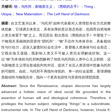
关键词:
物
；
乌托邦
；
新物质主义
；
《黑暗的左手》
；
Thing
；
Utopia
；
New Materialism
；
The Left Hand of Darkness
摘要:
自文艺复兴以来，“乌托邦”始终代表着对人类理想存在方式的整
体想象，它强调主体意志，具有浓厚的意识形态色彩，也因而自然地将
人类主体置于“物”之上。而厄苏拉·勒古恩在《黑暗的左手》中塑造了一
个物我关系颠倒的异质性“阴托邦”：“物”不仅作为本体存在，具备能动
性与行动力，还深入渗透到社会生活中，形塑着人类身体与社会形态，
它既在场又退隐，既影响人类又不可被人类完全理解或控制。这一
以“物”为本体的乌托邦构想解构了传统乌托邦的人类中心主义桎梏，还
与新物质主义理论形成批判性对话，提供了在后人类语境中想象乌托邦
的可能性。由此，乌托邦不再指向传统的、单一的社会蓝图，更强调物
质能动性与物我共存，指向一个更具包容性与异质性的理想国度。
Abstract:
Since the Renaissance, utopian discourse has largely
advanced a holistic vision of ideal social life grounded in the
assertion of human will and ideological coherence. Therefore, it
privileges the human subject, relegating “things” to a subordinate,
instrumental role. In
The Left Hand of Darkness
, however, Ursula K.