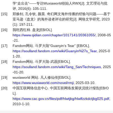
学“走出去”——专访Wuxiaworld创始人RWX[J]. 文艺理论与批
评, 2016(6): 105-111.
[15]
郑焕钊, 孔令钦, 颜晨. 奇幻网文海外传播的经验与问题——基于
亚马逊《盘龙》的海外读者评论的研究[J]. 网络文学研究, 2023
(1): 197-211.
[16]
我吃西红柿. 盘龙[EB/OL].
https://www.qidian.com/chapter/1017141/20361055/
, 2008-05
-21.
[17]
Fandom网站. 斗罗大陆“Guanyin’s Tear” [EB/OL].
https://soulland.fandom.com/wiki/Guanyin%27s_Tear
, 2025-0
1-20.
[18]
Fandom网站. 斗罗大陆-武器[EB/OL].
https://soulland.fandom.com/wiki/Tang_San/Techniques
, 2025
-01-20.
[19]
wuxiaworld 网站. 凡人修仙传[EB/OL].
https://www.wuxiaworld.com/novel/rmji
, 2025-03-10.
[20]
中国互联网络信息中心. 中国互联网络发展状况统计报告[EB/O
L].
https://www.cac.gov.cn/files/pdf/hlwtjbg/hlwlfzzkdctjbg025.pdf
,
2010-1-10.