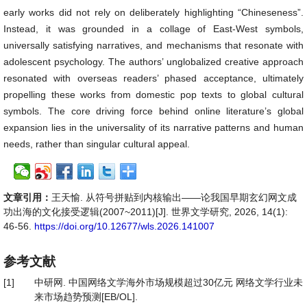
early works did not rely on deliberately highlighting “Chineseness”.
Instead, it was grounded in a collage of East-West symbols,
universally satisfying narratives, and mechanisms that resonate with
adolescent psychology. The authors’ unglobalized creative approach
resonated with overseas readers’ phased acceptance, ultimately
propelling these works from domestic pop texts to global cultural
symbols. The core driving force behind online literature’s global
expansion lies in the universality of its narrative patterns and human
needs, rather than singular cultural appeal.
文章引用：
王天愉. 从符号拼贴到内核输出——论我国早期玄幻网文成
功出海的文化接受逻辑(2007~2011)[J]. 世界文学研究, 2026, 14(1):
46-56.
https://doi.org/10.12677/wls.2026.141007
参考文献
[1]
中研网. 中国网络文学海外市场规模超过30亿元 网络文学行业未
来市场趋势预测[EB/OL].