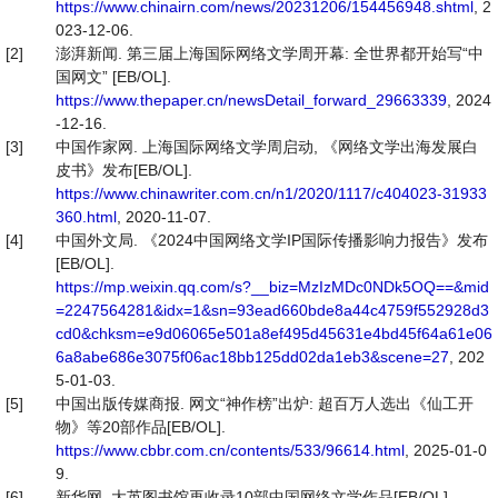
https://www.chinairn.com/news/20231206/154456948.shtml
, 2
023-12-06.
[2]
澎湃新闻. 第三届上海国际网络文学周开幕: 全世界都开始写“中
国网文” [EB/OL].
https://www.thepaper.cn/newsDetail_forward_29663339
, 2024
-12-16.
[3]
中国作家网. 上海国际网络文学周启动, 《网络文学出海发展白
皮书》发布[EB/OL].
https://www.chinawriter.com.cn/n1/2020/1117/c404023-31933
360.html
, 2020-11-07.
[4]
中国外文局. 《2024中国网络文学IP国际传播影响力报告》发布
[EB/OL].
https://mp.weixin.qq.com/s?__biz=MzIzMDc0NDk5OQ==&mid
=2247564281&idx=1&sn=93ead660bde8a44c4759f552928d3
cd0&chksm=e9d06065e501a8ef495d45631e4bd45f64a61e06
6a8abe686e3075f06ac18bb125dd02da1eb3&scene=27
, 202
5-01-03.
[5]
中国出版传媒商报. 网文“神作榜”出炉: 超百万人选出《仙工开
物》等20部作品[EB/OL].
https://www.cbbr.com.cn/contents/533/96614.html
, 2025-01-0
9.
[6]
新华网. 大英图书馆再收录10部中国网络文学作品[EB/OL].