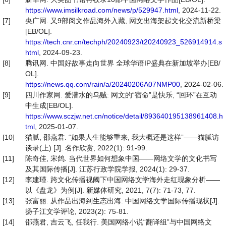
https://www.imsilkroad.com/news/p/529947.html
, 2024-11-22.
[7]
央广网. 又9部阅文作品海外入藏, 网文出海架起文化交流新桥梁
[EB/OL].
https://tech.cnr.cn/techph/20240923/t20240923_526914914.s
html
, 2024-09-23.
[8]
腾讯网. 中国好故事走向世界 全球华语IP盛典在新加坡举办[EB/
OL].
https://news.qq.com/rain/a/20240206A07NMP00
, 2024-02-06.
[9]
四川作家网. 爱潜水的乌贼: 网文的“宿命”是快乐, “回环”在互动
中生成[EB/OL].
https://www.sczjw.net.cn/notice/detail/893640195138961408.h
tml
, 2025-01-07.
[10]
猫腻, 邵燕君. “如果人生能够重来, 我大概还是这样”——猫腻访
谈录(上) [J]. 名作欣赏, 2022(1): 91-99.
[11]
陈奇佳, 宋鸽. 当代世界如何想象中国——网络文学的文化书写
及其国际传播[J]. 江苏行政学院学报, 2024(1): 29-37.
[12]
李建瑾. 跨文化传播视阈下中国网络文学海外走红现象分析——
以《盘龙》为例[J]. 新媒体研究, 2021, 7(7): 71-73, 77.
[13]
张富丽. 从作品出海到生态出海: 中国网络文学国际传播现状[J].
扬子江文学评论, 2023(2): 75-81.
[14]
邵燕君, 吉云飞, 任我行. 美国网络小说“翻译组”与中国网络文