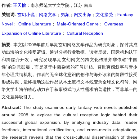
作者:
王天愉
：南京师范大学文学院，江苏 南京
关键词:
玄幻小说
；
网络文学
；
男频
；
网文出海
；
文化接受
；
Fantasy
Novel
；
Online Literature
；
Male-Oriented Genre
；
Overseas
Expansion of Online Literature
；
Cultural Reception
摘要:
本文以2008年前后早期玄幻网络文学作品为研究对象，探讨其成
功出海的文化接受逻辑。通过分析行业数据、读者反馈、国际机构认证
和跨媒介开发，研究发现早期玄幻网文的跨文化传播并非依赖“中国
性”的刻意彰显，而是基于中西杂糅的符号拼贴、普世爽感叙事与青少
年心理共情机制。作者的无全球化意识的创作与海外读者的阶段性接受
形成共振，最终推动这些作品从本土流行文本蜕变为全球文化符号。网
络文学出海的核心动力在于叙事模式与人性需求的普适性，而非单一的
文化差异吸引力。
Abstract:
The study examines early fantasy web novels published
around 2008 to explore the cultural reception logic behind their
successful global expansion. By analyzing industry data, reader
feedback, international certifications, and cross-media adaptations,
the research reveals that the cross-cultural dissemination of these