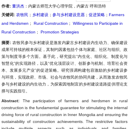
作者:
董洪杰
：内蒙古师范大学心理学院，内蒙古 呼和浩特
关键词:
农牧民
；
乡村建设
；
参与乡村建设意愿
；
促进策略
；
Farmers
and Herdsmen
；
Rural Construction
；
Willingness to Participate in
Rural Construction
；
Promotion Strategies
摘要:
农牧民参与乡村建设是激发内蒙古乡村建设内生动力、确保建设
成果可持续的根本保证，其制约因素包括个体与家庭、社区与组织、政
策与制度等多个方面。基于此，研究提出“内生化、组织化、制度化与
智慧化”的实现路径，以及“优化顶层设计、创新参与机制、培育社会资
本、发展多元产业”的促进策略。研究强调构建包容激励的乡村建设参
与环境，实现政府、市场、社会与农牧民的协同共建，从而激发农牧民
参与乡村建设的内生动力，为探索因地制宜的乡村建设道路提供理论支
撑与实践指引。
Abstract:
The participation of farmers and herdsmen in rural
construction is the fundamental guarantee for stimulating the internal
driving force of rural construction in Inner Mongolia and ensuring the
sustainability of construction achievements. The restrictive factors
include multiple aspects such as individuals and families,