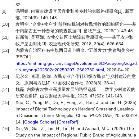
32.
[9]
汤明媚. 内蒙古建设宜居宜业和美乡村的实践路径研究[J]. 新西
部, 2024(6): 140-143.
[10]
袁明空. “企业+牧户”利益联结机制对牧民增收的影响研究——基
于内蒙古五一种畜场的调查数据[J]. 畜牧产业, 2026(1): 43-48.
[11]
崔新蕾, 吴丽娜. 农牧交错区土地流转意愿研究——基于农户和
牧户层面对比[J]. 农业现代化研究, 2018, 39(4): 626-634.
[12]
内蒙古自治区科右中旗西日道卜嘎查: “五维发力”共建和美乡村
[EB/OL].
https://nmt.nmg.gov.cn/villageDevelopment/DPxueyong/zdgzd
t_xueyong/202502/t20250207_2662730.html
, 2026-04-20.
[13]
纪永金, 肖瑶, 陈瑜. 农民专业合作社组织农民参与乡村建设的意
义、原则与方法[J]. 中国农民合作社, 2023(3): 38-41.
[14]
魏磊. 内蒙古农牧业高质量发展的路径选择——数字乡村建设的
研究视角[J]. 山西财经大学学报, 2025, 47(S2): 141-143.
[15]
Xue, C., Yong, M., Du, F., Feng, Z., Han, J. and Lin, H. (2025)
Impact of Digital Technology on Herders’ Grassland Leasing-I
n Decisions in Inner Mongolia, China.
PLOS
ONE
, 20, e03319
14. [
Google Scholar
] [
CrossRef
]
[16]
Xie, W., Gai, Z., Lin, H., Lin, H. and Arshad, M.U. (2026) The
Study on the Impact of Regional Public Brand of Agricultural a