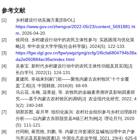
参考文献
[1]
乡村建设行动实施方案[EB/OL].
https://www.gov.cn/zhengce/2022-05/23/content_5691881.ht
m
, 2026-04-20.
[2]
侯同佳. 乡村建设行动中的农民主体性参与: 实践困境与优化策
略[J]. 华中农业大学学报(社会科学版), 2024(5): 122-133.
[3]
https://fgw.xlgl.gov.cn/fgw/ywgz/gmjj/zcfg/1f6cfa6804794b38a
da2e050884ec95e/index.html
[4]
吴春宝. 新时代乡村建设行动中的农民主体性功能及其实现[J].
长白学刊, 2022(1): 124-131.
[5]
夏建民. 幸福来到家门前——聚焦内蒙古农村牧区“十个全覆
盖”工程[J]. 中国财政, 2016(8): 68-69.
[6]
乌云花, 永梅, 温青超, 等. 农牧民的金融素养测评及影响因素研
究——基于内蒙古农村牧区的调研[J]. 农业现代化研究, 2022, 4
3(2): 240-248.
[7]
胡那苏图, 崔月琴. 组织化振兴: 农村社会组织参与乡村治理路径
分析——以内蒙古东部脱贫县A镇三村为例[J]. 理论月刊, 2020
(5): 111-121.
[8]
付同刚, 蒋莞艳, 刘鹏, 等. 内蒙古河套灌区盐碱地治理中农户参
与意识及其影响因素[J]. 中国生态农业学报, 2021, 29(4): 625-6