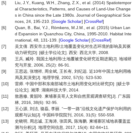
[5]
Liu, J.Y., Kuang, W.H., Zhang, Z.X., et al. (2014) Spatiotempor
al Characteristics, Patterns, and Causes of Land-Use Change
s in China since the Late 1980s. Journal of Geographical Scie
nces, 24, 195-210. [
Google Scholar
] [
CrossRef
]
[6]
Quan, B., Bai, Y.J., Römkens, M.J.M., et al. (2015) Urban Lan
d Expansion in Quanzhou City, China, 1995-2010. Habitat Inte
rnational, 48, 131-139. [
Google Scholar
] [
CrossRef
]
[7]
吴文倩. 西安市土地利用/土地覆盖变化对生态环境的影响及其驱
动力研究[D]: [硕士学位论文]. 西安: 西北大学, 2008.
[8]
王兵, 臧玲. 我国土地利用/土地覆被变化研究近期进展[J]. 地域研
究与开发, 2006, 25(2): 86-91.
[9]
王思远, 张增祥, 周全斌, 王长有, 刘纪远. 近10年中国土地利用格
局及其演变[J]. 地理学报, 2002, 57(5): 523-530.
[10]
雷师. 中国中部和东南部城市土地利用变化对比研究[D]: [硕士学
位论文]. 湘潭: 湖南科技大学, 2014.
[11]
敖惠修, 黄韶玲. 柬埔寨吴哥人文和自然景观调查研究[J]. 广东园
林, 2016, 38(6): 92-95.
[12]
王心源, 刘洁, 骆磊, 李丽. “一带一路”沿线文化遗产保护与利用的
观察与认知[J]. 中国科学院院刊, 2016, 31(5): 550-558.
[13]
史晓明, 周志诚, 王海涛, 张田凤, 陈海鹏. 柬埔寨区域地表覆盖监
测与分析[J]. 地理空间信息, 2017, 15(4): 82-84+11.