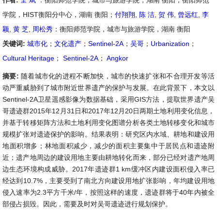
作者:
全 斌
：衡阳师范学院，城市与旅游学院，湖南 衡阳；衡阳师范
学院，HIST衡阳分中心，湖南 衡阳；
付翔翔
,
陈 洁
,
贺 伟
,
曾远红
,
李
颖
,
黄 芝
,
周松秀
：衡阳师范学院，城市与旅游学院，湖南 衡阳
关键词:
城市化
；
文化遗产
；
Sentinel-2A
；
吴哥
；
Urbanization
；
Cultural Heritage
；
Sentinel-2A
；
Angkor
摘要:
随着城市化的进程不断加快，城市的快速扩张和不合理开发等活
动严重威胁到了城市附近世界遗产的保护与发展。在此背景下，本文以
Sentinel-2A卫星遥感影像为数据基础，采用GIS方法，提取世界遗产吴
哥遗迹群2015年12月31日和2017年12月20日两期土地利用变化信息，
并基于转移矩阵方法和土地利用变化图谱分析各类土地转移变化和城市
规模扩张对遗迹保护的影响。结果表明：研究区内水域、耕地和建设用
地面积增多；林地面积减少，减少的面积主要集中于居民点和遗迹附
近；遗产地周边的建设用地主要由耕地转化而来，部分已经对遗产地周
边生态环境构成威胁。2017年遗迹群1 km缓冲区内建设面积侵入率已
经达到10.7%，主要受到了南北方向建设用地扩张影响，年均建设用地
侵入速率为2.3平方千米/年，按照这样的速度，遗迹群将于40年内被全
部侵占损毁。因此，需要及时对吴哥遗迹进行规划保护。