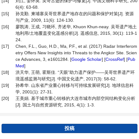
[14]
刘江, 姜怀英. 吴哥古迹的保护与修复[J]. 中国文物科学研究, 200
6(4): 63-68.
[15]
孙克勤. 柬埔寨吴哥世界遗产地存在的问题和保护对策[J]. 资源
与产业, 2009, 11(6): 124-130.
[16]
廖凯涛, 王成, 习晓环, 齐述华, Khuon Khun-neay. 吴哥遗产地土
地利用/土地覆盖变化遥感分析[J]. 遥感信息, 2015, 30(1): 119-1
24.
[17]
Chen, F.L., Guo, H.D., Ma, P.F., et al. (2017) Radar Interferom
etry Offers New Insights into Threats to the Angkor Site. Scien
ce Advances, 3, e1601284. [
Google Scholar
] [
CrossRef
] [
Pub
Med
]
[18]
洪天华, 王萌, 霍斯佳. “天眼”助力遗产保护——吴哥世界遗产环
境遥感监测与研究[J]. 中国文化遗产, 2017(3): 58-62.
[19]
孙希华. 山东省产业重心转移与可持续发展研究[J]. 地球信息科
学, 2001(1): 27-31.
[20]
王美娟. 基于城市重心转移的大连市城市内部空间结构变化分析
[J]. 国土与自然资源研究, 2015, 4(1): 1-3.
投稿