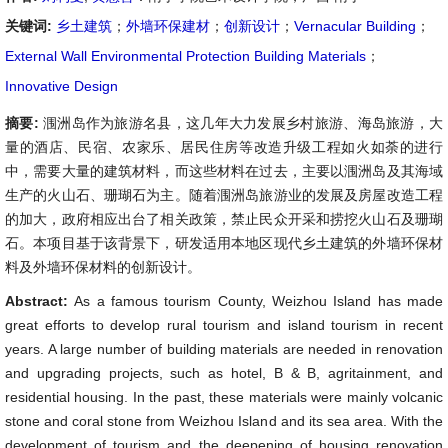
关键词:
乡土建筑
；
外墙环保建材
；
创新设计
；
Vernacular Building
；
External Wall Environmental Protection Building Materials
；
Innovative Design
摘要:
涠洲岛作为旅游名县，这几年大力发展乡村旅游、海岛旅游，大
量的酒店、民宿、农家乐、居民住房等改造升级工程如火如荼的进行
中，需要大量的建筑材料，而这些材料在过去，主要以涠洲岛及其海域
生产的火山石、珊瑚石为主。随着涠洲岛旅游业的发展及房屋改造工程
的加大，政府相应出台了相关政策，禁止民众开采和捞挖火山石及珊瑚
石。本项目基于该背景下，研发适用本地区现代乡土建筑的外墙环保材
料及外墙环保材料的创新设计。
Abstract:
As a famous tourism County, Weizhou Island has made
great efforts to develop rural tourism and island tourism in recent
years. A large number of building materials are needed in renovation
and upgrading projects, such as hotel, B & B, agritainment, and
residential housing. In the past, these materials were mainly volcanic
stone and coral stone from Weizhou Island and its sea area. With the
development of tourism and the deepening of housing renovation