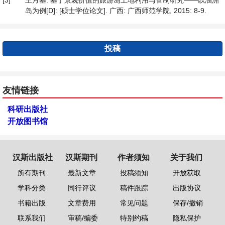
[3]
王月基. 基于景观价值的旅游岛土地利用与管制研究——以涠洲
岛为例[D]: [硕士学位论文]. 广西: 广西师范学院, 2015: 8-9.
投稿
友情链接
科研出版社
开放图书馆
汉斯出版社
汉斯期刊
作者须知
关于我们
所有期刊
最新文章
投稿须知
开放获取
学科分类
同行评议
稿件跟踪
出版协议
书籍出版
文章费用
常见问题
保存/撤销
联系我们
审稿/编委
特别约稿
隐私保护