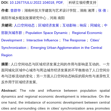
DOI:
10.12677/ULU.2022.104018
,
PDF
,
科研立项经费支持
作者:
曾群华
：湖南科技大学建筑与艺术设计学院，湖南 湘潭；
张 倩
：
南阳市城乡规划发展研究中心，河南 南阳
关键词:
人口空间动态
；
区域经济发展
；
互动影响
；
响应
；
同城化
；
中
部新兴城市群
；
Population Space Dynamic
；
Regional Economic
Development
；
Interactive Influence
；
The Response
；
Cities’
Synchronization
；
Emerging Urban Agglomeration in the Central
Region
摘要:
人口空间动态与区域经济发展之间的作用与影响是互动的。一方
面同城化区域中心城市与周边城市经济发展的不平衡推动了人口空间分
布与迁移流动的变化；另一方面人口空间动态响应的双向性与差异性又
反作用于区域经济发展。
Abstract:
The role and influence between population spatial
dynamics and regional economic development is interactive. On the
one hand, the imbalance of economic development between central
cities and surrounding cities in cities’ synchronization area promotes