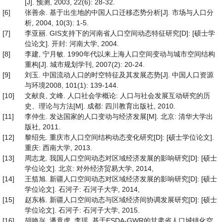
[J]. 预测, 2003, 22(6): 28-32.
[6]
张善余. 基于出生地的中国人口迁移态势分析[J]. 市场与人口分
析, 2004, 10(3): 1-5.
[7]
李亚丽. GIS支持下的河南省人口空间动态特征研究[D]: [硕士学
位论文]. 开封: 河南大学, 2004.
[8]
李建, 宁月敏. 1990年代以来上海人口空间变动与城市空间结构
重构[J]. 城市规划学刊, 2007(2): 20-24.
[9]
刘玉. 中国流动人口的时空特征及其发展态势[J]. 中国人口资源
与环境2008, 101(1): 139-144.
[10]
文献良, 文峰. 人口社会学概论: 人口与社会发展互动研究的历
史、理论与方法[M]. 成都: 四川教育出版社, 2010.
[11]
李仲生. 发达国家的人口变动与经济发展[M]. 北京: 清华大学出
版社, 2011.
[12]
黎绍先. 重庆市人口空间结构动态变化研究[D]: [硕士学位论文].
重庆: 西南大学, 2013.
[13]
周志龙. 我国人口空间动态对区域经济发展的影响研究[D]: [硕士
学位论文]. 北京: 对外经济贸易大学, 2014,
[14]
王笳旭. 新疆人口空间动态对区域经济发展的影响研究[D]: [硕士
学位论文]. 石河子: 石河子大学, 2014,
[15]
赵东栋. 新疆人口空间动态与区域经济间协调发展研究[D]: [硕士
学位论文]. 石河子: 石河子大学, 2015.
[16]
胡艳兴, 潘竟虎, 李瑶. 基于ESDA-GWR的甘肃省人口城镇化空