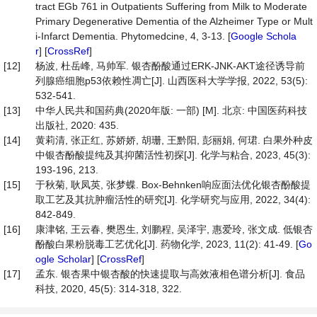
tract EGb 761 in Outpatients Suffering from Milk to Moderate
Primary Degenerative Dementia of the Alzheimer Type or Mult
i-Infarct Dementia. Phytomedcine, 4, 3-13. [
Google Schola
r
] [
CrossRef
]
[12]
杨波, 杜岳峰, 马帅军. 银杏酚酸通过ERK-JNK-AKT途径诱导前
列腺癌细胞p53依赖性凋亡[J]. 山西医科大学学报, 2022, 53(5):
532-541.
[13]
中华人民共和国药典(2020年版: 一部) [M]. 北京: 中国医药科技
出版社, 2020: 435.
[14]
黄莉清, 张正红, 苏娇娇, 胡珊, 王黔阳, 彭丽娟, 何珺. 白果外种皮
中银杏酚酸提纯及其抑菌活性初探[J]. 化学与粘合, 2023, 45(3):
193-196, 213.
[15]
于秋菊, 耿凤英, 张梦蝶. Box-Behnken响应面法优化银杏酚酸提
取工艺及其抗肿瘤活性的研究[J]. 化学研究与应用, 2022, 34(4):
842-849.
[16]
康津铭, 王云春, 樊恩生, 刘鹏程, 吴泽宇, 惠爱玲, 张文成. 低银杏
酚酸白果粉脱毒工艺优化[J]. 药物化学, 2023, 11(2): 41-49. [
Go
ogle Scholar
] [
CrossRef
]
[17]
孟东. 银杏果中银杏酸的快速提取与高效液相色谱分析[J]. 食品
科技, 2020, 45(5): 314-318, 322.