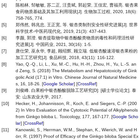
[4]
陈柏林, 邹敏敏, 苏二正, 汪贵斌, 郭起荣, 王佳宏, 曹福亮. 银杏果
食药物质基础及其加工利用现状[J]. 生物加工过程, 2020, 18(6):
758-765, 774.
[5]
郑伟然, 韩兆忠, 王正宽, 等. 银杏类制剂安全性研究进展[J]. 世界
科学技术-中医药现代化, 2019, 21(3): 437-443.
[6]
李颜, 郭澄. 银杏提取物中银杏酚酸类物质的毒性和药理活性研
究进展[J]. 中国药业, 2021, 30(16): 1-5.
[7]
唐仕荣, 巫永华, 李超, 顾绍辉, 顾立瑞. 低银杏酸速溶银杏果粉的
加工工艺研究[J]. 食品科技, 2018, 43(11): 116-122.
[8]
Yao, Q.-Q., Li, L., Xu, M.-C., Hu, H.-H., Zhou, H., Yu, L.-S. an
d Zeng, S. (2018) The Metabolism and Hepatotoxicity of Gink
golic Acid (17:1) in Vitro. Chinese Journal of Natural Medicine
s, 16, 18-26. [
Google Scholar
] [
CrossRef
]
[9]
刘俊峰. 白果粉中银杏酚酸脱除工艺研究[D]: [硕士学位论文]. 泰
安: 山东农业大学, 2017.
[10]
Hecker, H., Johannisson, R., Koch, E. and Siegers, C.-P. (200
2) In Vitro Evaluation of the Cytotoxic Potential of Alkylphenols
from Ginkgo biloba L. Toxicology, 177, 167-177. [
Google Scho
lar
] [
CrossRef
]
[11]
Kanowski, S., Herrman, W.M., Stephan, K., Wierich, W. and H
örr, R. (1997) Proof of Efficacy of the Ginkgo biloba Special Ex