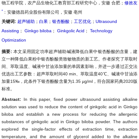
物工程学院，农产品生物化工教育部工程研究中心，安徽 合肥；
修效友
*
：安徽德昌药业股份有限公司，安徽 亳州
关键词:
超声辅助
；
白果
；
银杏酚酸
；
工艺优化
；
Ultrasound
Assisting
；
Ginkgo biloba
；
Ginkgolic Acid
；
Technology
Optimization
摘要:
本文采用固定功率超声辅助碱液降低白果中银杏酚酸的含量，建
立一种降低白果粉中银杏酚酸类致敏物质的新工艺。作者探究了萃取时
间、萃取温度、碱液中甘油添加量的单因素影响，并进一步通过正交法
优选出工艺参数：超声萃取时间40 min、萃取温度40℃、碱液中甘油添
加量15‰，此条件下银杏酚酸含量为1.35 µg/ml，符合国家药典2020版
标准。
Abstract:
In this paper, fixed power ultrasound assisting alkaline
solution was used to reduce the content of ginkgolic acid in Ginkgo
biloba and establish a new process for reducing the allergenic
substances of ginkgolic acid in Ginkgo biloba powder. The authors
explored the single-factor effects of extraction time, extraction
temperature, and the amount of glycerol added to the alkaline