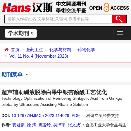
学术期刊
切
换
导
首页
医药卫生
化学与材料
药物化学
航
Vol. 11 No. 4 (November 2023)
期刊菜单
超声辅助碱液脱除白果中银杏酚酸工艺优化
Technology Optimization of Removing Ginkgolic Acid from Ginkgo
biloba by Ultrasound Assisting Alkaline Solution
DOI:
10.12677/HJMCe.2023.114029
,
PDF
,
科研立项经费支持
*
作者:
龚君豪
,
徐 涛
,
惠爱玲
,
吴泽宇
,
张文成
：合肥工业大学食品与生