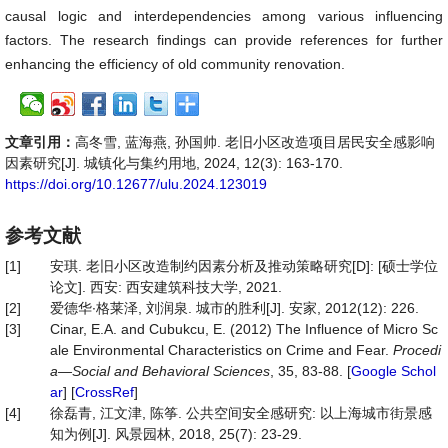
causal logic and interdependencies among various influencing
factors. The research findings can provide references for further
enhancing the efficiency of old community renovation.
文章引用：
高冬雪, 蓝海燕, 孙国帅. 老旧小区改造项目居民安全感影响
因素研究[J]. 城镇化与集约用地, 2024, 12(3): 163-170.
https://doi.org/10.12677/ulu.2024.123019
参考文献
[1]
安琪. 老旧小区改造制约因素分析及推动策略研究[D]: [硕士学位
论文]. 西安: 西安建筑科技大学, 2021.
[2]
爱德华∙格莱泽, 刘润泉. 城市的胜利[J]. 安家, 2012(12): 226.
[3]
Cinar, E.A. and Cubukcu, E. (2012) The Influence of Micro Sc
ale Environmental Characteristics on Crime and Fear.
Procedi
a—Social and Behavioral Sciences
, 35, 83-88. [
Google Schol
ar
] [
CrossRef
]
[4]
徐磊青, 江文津, 陈筝. 公共空间安全感研究: 以上海城市街景感
知为例[J]. 风景园林, 2018, 25(7): 23-29.