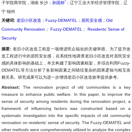
*
子学院商学院，湖南 长沙；
孙国帅
：辽宁工业大学经济管理学院，辽
宁 锦州
关键词:
老旧小区改造
；
Fuzzy-DEMATEL
；
居民安全感
；
Old
Community Renovation
；
Fuzzy-DEMATEL
；
Residents’ Sense of
Security
摘要:
老旧小区改造工程是一项增进民众福祉的关键举措。为了提升改
造工程进行中的居民安全感，在系统性地调查老旧小区改造对居民安全
感的具体影响的基础上，本文构建了影响因素框架，并综合利用Fuzzy-
DEMATEL等方法分析了各影响因素之间错综复杂的因果逻辑与相互依
赖关系。研究成果可以为进一步增强老旧小区改造效率提供参考。
Abstract:
The renovation project of old communities is a key
measure to enhance public welfare. In this paper, to improve the
sense of security among residents during the renovation project, a
framework of influencing factors was constructed based on a
systematic investigation into the specific impacts of old community
renovation on residents’ sense of security. The Fuzzy-DEMATEL and
other methods were comprehensively utilized to analyze the complex