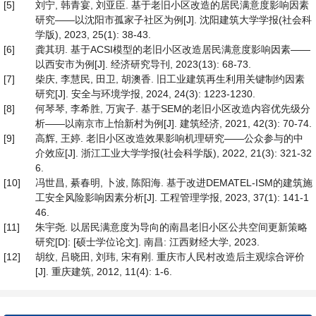
[5]
刘宁, 韩青宴, 刘亚臣. 基于老旧小区改造的居民满意度影响因素
研究——以沈阳市孤家子社区为例[J]. 沈阳建筑大学学报(社会科
学版), 2023, 25(1): 38-43.
[6]
龚其玥. 基于ACSI模型的老旧小区改造居民满意度影响因素——
以西安市为例[J]. 经济研究导刊, 2023(13): 68-73.
[7]
柴庆, 李慧民, 田卫, 胡澳香. 旧工业建筑再生利用关键制约因素
研究[J]. 安全与环境学报, 2024, 24(3): 1223-1230.
[8]
何琴琴, 李希胜, 万寅子. 基于SEM的老旧小区改造内容优先级分
析——以南京市上怡新村为例[J]. 建筑经济, 2021, 42(3): 70-74.
[9]
高辉, 王婷. 老旧小区改造效果影响机理研究——公众参与的中
介效应[J]. 浙江工业大学学报(社会科学版), 2022, 21(3): 321-32
6.
[10]
冯世昌, 綦春明, 卜波, 陈阳海. 基于改进DEMATEL-ISM的建筑施
工安全风险影响因素分析[J]. 工程管理学报, 2023, 37(1): 141-1
46.
[11]
朱宇尧. 以居民满意度为导向的南昌老旧小区公共空间更新策略
研究[D]: [硕士学位论文]. 南昌: 江西财经大学, 2023.
[12]
胡纹, 吕晓田, 刘玮, 宋有刚. 重庆市人民村改造后主观综合评价
[J]. 重庆建筑, 2012, 11(4): 1-6.