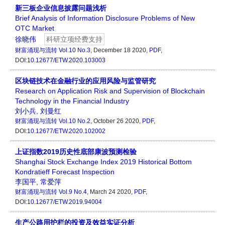
新三板企业信息披露问题浅析
Brief Analysis of Information Disclosure Problems of New
OTC Market
徐晓伟
科研立项经费支持
财富涌现与流转
Vol.10 No.3
, December 18 2020,
PDF
,
DOI:
10.12677/ETW.2020.103003
区块链技术在金融行业的应用风险与监管研究
Research on Application Risk and Supervision of Blockchain
Technology in the Financial Industry
刘小兵
,
刘曼红
财富涌现与流转
Vol.10 No.2
, October 26 2020,
PDF
,
DOI:
10.12677/ETW.2020.102002
上证指数2019历史性底部康波预测检验
Shanghai Stock Exchange Index 2019 Historical Bottom
Kondratieff Forecast Inspection
李国平
,
常爱萍
财富涌现与流转
Vol.9 No.4
, March 24 2020,
PDF
,
DOI:
10.12677/ETW.2019.94004
生产公路用护栏的投资及效益实证分析