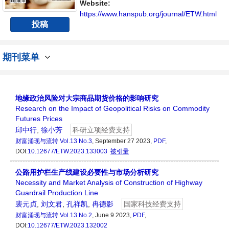
人员提供一个传播、分享和讨论该领域内不同
Website:
方向问题与发展的交流平台。
https://www.hanspub.org/journal/ETW.html
投稿
期刊菜单
地缘政治风险对大宗商品期货价格的影响研究
Research on the Impact of Geopolitical Risks on Commodity
Futures Prices
邱中行
,
徐小芳
科研立项经费支持
财富涌现与流转
Vol.13 No.3
, September 27 2023,
PDF
,
DOI:
10.12677/ETW.2023.133003
被引量
公路用护栏生产线建设必要性与市场分析研究
Necessity and Market Analysis of Construction of Highway
Guardrail Production Line
裴元贞
,
刘文君
,
孔祥凯
,
冉德影
国家科技经费支持
财富涌现与流转
Vol.13 No.2
, June 9 2023,
PDF
,
DOI:
10.12677/ETW.2023.132002