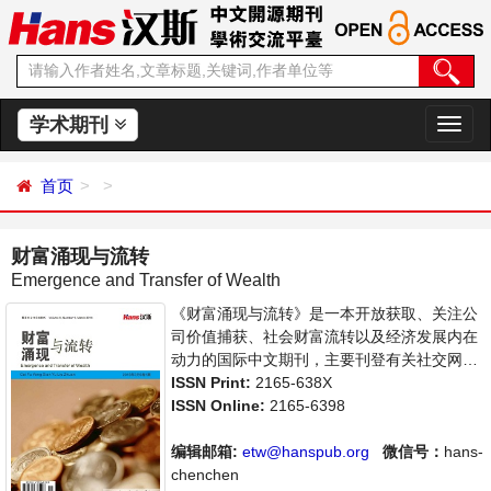
学术期刊
切
换
导
首页
航
财富涌现与流转
Emergence and Transfer of Wealth
《财富涌现与流转》是一本开放获取、关注公
司价值捕获、社会财富流转以及经济发展内在
动力的国际中文期刊，主要刊登有关社交网络
中的价值链、病毒式营销、互联网服务的价值
ISSN Print:
2165-638X
捕获等领域的论文，反映国内外该领域的最新
ISSN Online:
2165-6398
研究动态。本刊支持思想创新、学术创新，倡
导科学，繁荣学术，集学术性、思想性为一
编辑邮箱:
etw@hanspub.org
微信号：
hans-
体，旨在为世界范围内的科学家、学者、科研
chenchen