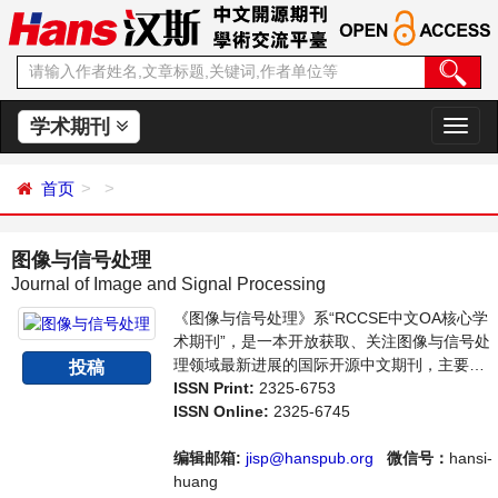
学术期刊
切
换
导
首页
航
图像与信号处理
Journal of Image and Signal Processing
《图像与信号处理》系“RCCSE中文OA核心学
术期刊”，是一本开放获取、关注图像与信号处
理领域最新进展的国际开源中文期刊，主要刊
投稿
登图像图形科学及其密切相关领域的基础研究
ISSN Print:
2325-6753
和应用研究方面具有创新性的、高水平科研学
ISSN Online:
2325-6745
术论文。本刊支持思想创新、学术创新，倡导
科学，繁荣学术，集学术性、思想性为一体，
编辑邮箱:
jisp@hanspub.org
微信号：
hansi-
旨在给世界范围内的科学家、学者、科研人员
huang