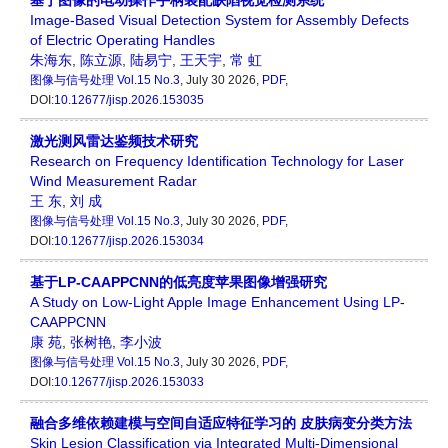
基于图像的电动操作手柄装配缺陷视觉检测系统
Image-Based Visual Detection System for Assembly Defects
of Electric Operating Handles
朱海东
,
陈立源
,
陆易宁
,
王天宇
,
常 虹
图像与信号处理
Vol.15 No.3
, July 30 2026,
PDF
,
DOI:
10.12677/jisp.2026.153035
激光测风雷达鉴频技术研究
Research on Frequency Identification Technology for Laser
Wind Measurement Radar
王 东
,
刘 成
图像与信号处理
Vol.15 No.3
, July 30 2026,
PDF
,
DOI:
10.12677/jisp.2026.153034
基于LP-CAAPPCNN的低亮度苹果图像增强研究
A Study on Low-Light Apple Image Enhancement Using LP-
CAAPPCNN
康 苑
,
张树艳
,
李小波
图像与信号处理
Vol.15 No.3
, July 30 2026,
PDF
,
DOI:
10.12677/jisp.2026.153033
融合多维依赖建模与空间自适应特征学习的 皮肤病变分类方法
Skin Lesion Classification via Integrated Multi-Dimensional