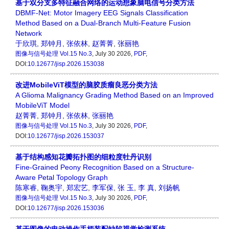
基于双分支多特征融合网络的运动想象脑电信号分类方法
DBMF-Net: Motor Imagery EEG Signals Classification
Method Based on a Dual-Branch Multi-Feature Fusion
Network
于欣琪
,
郑钟月
,
张依林
,
赵菁菁
,
张丽艳
图像与信号处理
Vol.15 No.3
, July 30 2026,
PDF
,
DOI:
10.12677/jisp.2026.153038
改进MobileViT模型的脑胶质瘤良恶分类方法
A Glioma Malignancy Grading Method Based on an Improved
MobileViT Model
赵菁菁
,
郑钟月
,
张依林
,
张丽艳
图像与信号处理
Vol.15 No.3
, July 30 2026,
PDF
,
DOI:
10.12677/jisp.2026.153037
基于结构感知花瓣拓扑图的细粒度牡丹识别
Fine-Grained Peony Recognition Based on a Structure-
Aware Petal Topology Graph
陈寒睿
,
鞠奥宇
,
郑宏艺
,
李军保
,
张 玉
,
李 真
,
刘扬帆
图像与信号处理
Vol.15 No.3
, July 30 2026,
PDF
,
DOI:
10.12677/jisp.2026.153036