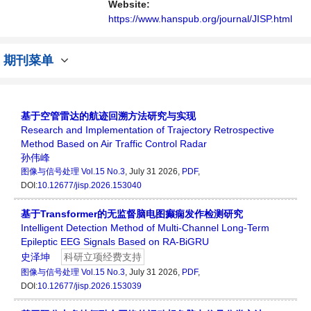
提供一个传播、分享和讨论图像与信号处理领
Website:
域内不同方向问题与发展的交流平台...
https://www.hanspub.org/journal/JISP.html
期刊菜单
基于空管雷达的航迹回溯方法研究与实现
Research and Implementation of Trajectory Retrospective
Method Based on Air Traffic Control Radar
孙伟峰
图像与信号处理
Vol.15 No.3
, July 31 2026,
PDF
,
DOI:
10.12677/jisp.2026.153040
基于Transformer的无监督脑电图癫痫发作检测研究
Intelligent Detection Method of Multi-Channel Long-Term
Epileptic EEG Signals Based on RA-BiGRU
史泽坤
科研立项经费支持
图像与信号处理
Vol.15 No.3
, July 31 2026,
PDF
,
DOI:
10.12677/jisp.2026.153039