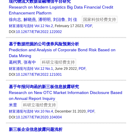
现代物流大数据金融增信平台研究
Research on Modern Logistics Big Data Financial Credit
Enhancement Platform
徐向志
,
解晓燕
,
潘明明
,
刘治鲁
,
刘 佳
国家科技经费支持
财富涌现与流转
Vol.12 No.2
, February 17 2023,
PDF
,
DOI:
10.12677/ETW.2022.122002
基于数据挖掘的公司债券风险预测分析
Prediction and Analysis of Corporate Bond Risk Based on
Data Mining
葛柯男
,
张有中
科研立项经费支持
财富涌现与流转
Vol.12 No.1
, June 29 2022,
PDF
,
DOI:
10.12677/ETW.2022.121001
基于年报问询函的新三板信息披露研究
Research on New OTC Market Information Disclosure Based
on Annual Report Inquiry
米昱
科研立项经费支持
财富涌现与流转
Vol.10 No.4
, December 31 2020,
PDF
,
DOI:
10.12677/ETW.2020.104004
新三板企业信息披露问题浅析