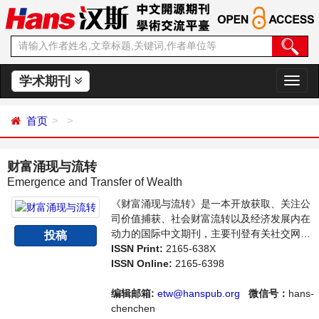
学术期刊
切
换
导
首页
航
财富涌现与流转
Emergence and Transfer of Wealth
《财富涌现与流转》是一本开放获取、关注公
司价值捕获、社会财富流转以及经济发展内在
动力的国际中文期刊，主要刊登有关社交网络
投稿
中的价值链、病毒式营销、互联网服务的价值
ISSN Print:
2165-638X
捕获等领域的论文，反映国内外该领域的最新
ISSN Online:
2165-6398
研究动态。本刊支持思想创新、学术创新，倡
导科学，繁荣学术，集学术性、思想性为一
编辑邮箱:
etw@hanspub.org
微信号：
hans-
体，旨在为世界范围内的科学家、学者、科研
chenchen