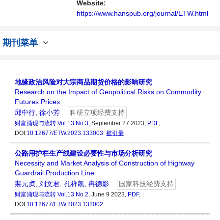
人员提供一个传播、分享和讨论该领域内不同
Website:
方向问题与发展的交流平台。
https://www.hanspub.org/journal/ETW.html
期刊菜单
地缘政治风险对大宗商品期货价格的影响研究
Research on the Impact of Geopolitical Risks on Commodity
Futures Prices
邱中行
,
徐小芳
科研立项经费支持
财富涌现与流转
Vol.13 No.3
, September 27 2023,
PDF
,
DOI:
10.12677/ETW.2023.133003
被引量
公路用护栏生产线建设必要性与市场分析研究
Necessity and Market Analysis of Construction of Highway
Guardrail Production Line
裴元贞
,
刘文君
,
孔祥凯
,
冉德影
国家科技经费支持
财富涌现与流转
Vol.13 No.2
, June 9 2023,
PDF
,
DOI:
10.12677/ETW.2023.132002