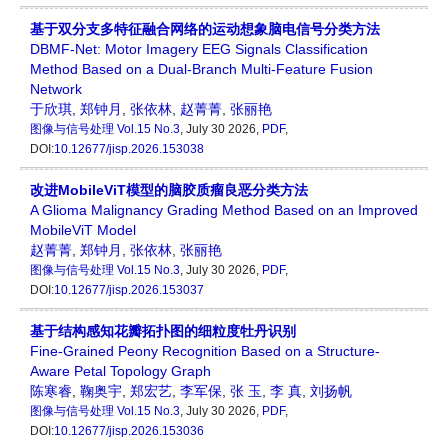
基于双分支多特征融合网络的运动想象脑电信号分类方法
DBMF-Net: Motor Imagery EEG Signals Classification
Method Based on a Dual-Branch Multi-Feature Fusion
Network
于欣琪
,
郑钟月
,
张依林
,
赵菁菁
,
张丽艳
图像与信号处理
Vol.15 No.3
, July 30 2026,
PDF
,
DOI:
10.12677/jisp.2026.153038
改进MobileViT模型的脑胶质瘤良恶分类方法
A Glioma Malignancy Grading Method Based on an Improved
MobileViT Model
赵菁菁
,
郑钟月
,
张依林
,
张丽艳
图像与信号处理
Vol.15 No.3
, July 30 2026,
PDF
,
DOI:
10.12677/jisp.2026.153037
基于结构感知花瓣拓扑图的细粒度牡丹识别
Fine-Grained Peony Recognition Based on a Structure-
Aware Petal Topology Graph
陈寒睿
,
鞠奥宇
,
郑宏艺
,
李军保
,
张 玉
,
李 真
,
刘扬帆
图像与信号处理
Vol.15 No.3
, July 30 2026,
PDF
,
DOI:
10.12677/jisp.2026.153036