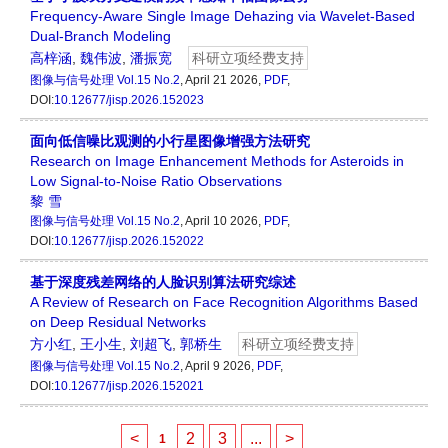
Frequency-Aware Single Image Dehazing via Wavelet-Based
Dual-Branch Modeling
高梓涵
,
魏伟波
,
潘振宽
科研立项经费支持
图像与信号处理
Vol.15 No.2
, April 21 2026,
PDF
,
DOI:
10.12677/jisp.2026.152023
面向低信噪比观测的小行星图像增强方法研究
Research on Image Enhancement Methods for Asteroids in
Low Signal-to-Noise Ratio Observations
黎 雪
图像与信号处理
Vol.15 No.2
, April 10 2026,
PDF
,
DOI:
10.12677/jisp.2026.152022
基于深度残差网络的人脸识别算法研究综述
A Review of Research on Face Recognition Algorithms Based
on Deep Residual Networks
方小红
,
王小生
,
刘超飞
,
郭桥生
科研立项经费支持
图像与信号处理
Vol.15 No.2
, April 9 2026,
PDF
,
DOI:
10.12677/jisp.2026.152021
<
2
3
...
>
1