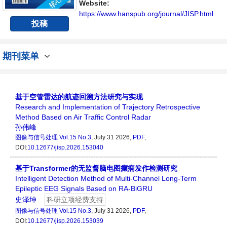
提供一个传播、分享和讨论图像与信号处理领
Website:
域内不同方向问题与发展的交流平台...
https://www.hanspub.org/journal/JISP.html
投稿
期刊菜单
基于空管雷达的航迹回溯方法研究与实现
Research and Implementation of Trajectory Retrospective
Method Based on Air Traffic Control Radar
孙伟峰
图像与信号处理
Vol.15 No.3
, July 31 2026,
PDF
,
DOI:
10.12677/jisp.2026.153040
基于Transformer的无监督脑电图癫痫发作检测研究
Intelligent Detection Method of Multi-Channel Long-Term
Epileptic EEG Signals Based on RA-BiGRU
史泽坤
科研立项经费支持
图像与信号处理
Vol.15 No.3
, July 31 2026,
PDF
,
DOI:
10.12677/jisp.2026.153039