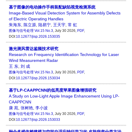
基于图像的电动操作手柄装配缺陷视觉检测系统
Image-Based Visual Detection System for Assembly Defects
of Electric Operating Handles
朱海东
,
陈立源
,
陆易宁
,
王天宇
,
常 虹
图像与信号处理
Vol.15 No.3
, July 30 2026,
PDF
,
DOI:
10.12677/jisp.2026.153035
激光测风雷达鉴频技术研究
Research on Frequency Identification Technology for Laser
Wind Measurement Radar
王 东
,
刘 成
图像与信号处理
Vol.15 No.3
, July 30 2026,
PDF
,
DOI:
10.12677/jisp.2026.153034
基于LP-CAAPPCNN的低亮度苹果图像增强研究
A Study on Low-Light Apple Image Enhancement Using LP-
CAAPPCNN
康 苑
,
张树艳
,
李小波
图像与信号处理
Vol.15 No.3
, July 30 2026,
PDF
,
DOI:
10.12677/jisp.2026.153033
融合多维依赖建模与空间自适应特征学习的 皮肤病变分类方法