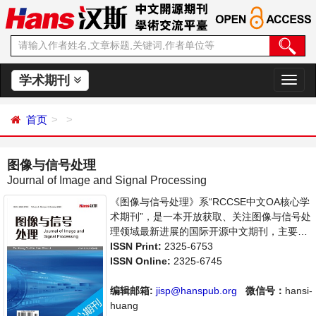
学术期刊
切
换
导
首页
航
图像与信号处理
Journal of Image and Signal Processing
《图像与信号处理》系“RCCSE中文OA核心学
术期刊”，是一本开放获取、关注图像与信号处
理领域最新进展的国际开源中文期刊，主要刊
登图像图形科学及其密切相关领域的基础研究
ISSN Print:
2325-6753
和应用研究方面具有创新性的、高水平科研学
ISSN Online:
2325-6745
术论文。本刊支持思想创新、学术创新，倡导
科学，繁荣学术，集学术性、思想性为一体，
编辑邮箱:
jisp@hanspub.org
微信号：
hansi-
旨在给世界范围内的科学家、学者、科研人员
huang