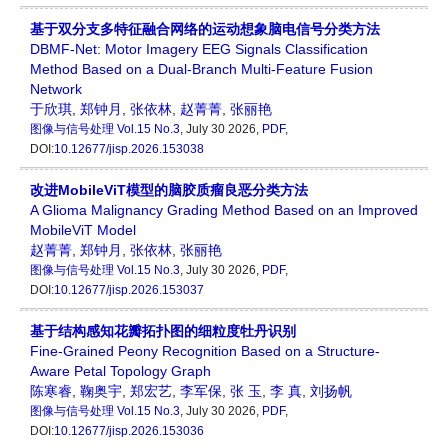
基于双分支多特征融合网络的运动想象脑电信号分类方法
DBMF-Net: Motor Imagery EEG Signals Classification
Method Based on a Dual-Branch Multi-Feature Fusion
Network
于欣琪
,
郑钟月
,
张依林
,
赵菁菁
,
张丽艳
图像与信号处理
Vol.15 No.3
, July 30 2026,
PDF
,
DOI:
10.12677/jisp.2026.153038
改进MobileViT模型的脑胶质瘤良恶分类方法
A Glioma Malignancy Grading Method Based on an Improved
MobileViT Model
赵菁菁
,
郑钟月
,
张依林
,
张丽艳
图像与信号处理
Vol.15 No.3
, July 30 2026,
PDF
,
DOI:
10.12677/jisp.2026.153037
基于结构感知花瓣拓扑图的细粒度牡丹识别
Fine-Grained Peony Recognition Based on a Structure-
Aware Petal Topology Graph
陈寒睿
,
鞠奥宇
,
郑宏艺
,
李军保
,
张 玉
,
李 真
,
刘扬帆
图像与信号处理
Vol.15 No.3
, July 30 2026,
PDF
,
DOI:
10.12677/jisp.2026.153036