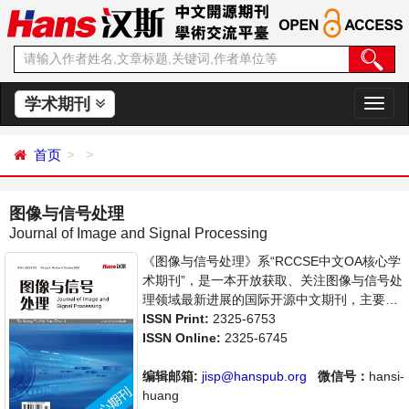
学术期刊
切
换
导
首页
航
图像与信号处理
Journal of Image and Signal Processing
《图像与信号处理》系“RCCSE中文OA核心学
术期刊”，是一本开放获取、关注图像与信号处
理领域最新进展的国际开源中文期刊，主要刊
登图像图形科学及其密切相关领域的基础研究
ISSN Print:
2325-6753
和应用研究方面具有创新性的、高水平科研学
ISSN Online:
2325-6745
术论文。本刊支持思想创新、学术创新，倡导
科学，繁荣学术，集学术性、思想性为一体，
编辑邮箱:
jisp@hanspub.org
微信号：
hansi-
旨在给世界范围内的科学家、学者、科研人员
huang