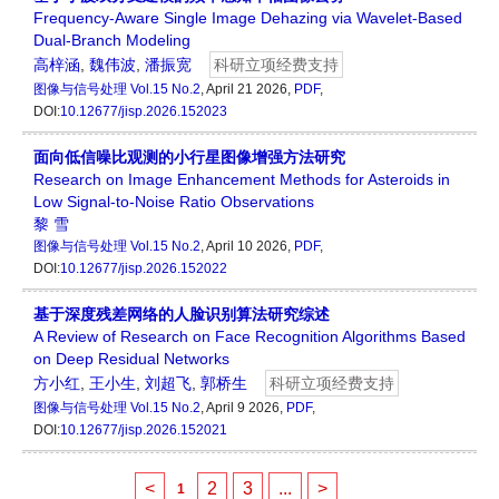
Frequency-Aware Single Image Dehazing via Wavelet-Based
Dual-Branch Modeling
高梓涵
,
魏伟波
,
潘振宽
科研立项经费支持
图像与信号处理
Vol.15 No.2
, April 21 2026,
PDF
,
DOI:
10.12677/jisp.2026.152023
面向低信噪比观测的小行星图像增强方法研究
Research on Image Enhancement Methods for Asteroids in
Low Signal-to-Noise Ratio Observations
黎 雪
图像与信号处理
Vol.15 No.2
, April 10 2026,
PDF
,
DOI:
10.12677/jisp.2026.152022
基于深度残差网络的人脸识别算法研究综述
A Review of Research on Face Recognition Algorithms Based
on Deep Residual Networks
方小红
,
王小生
,
刘超飞
,
郭桥生
科研立项经费支持
图像与信号处理
Vol.15 No.2
, April 9 2026,
PDF
,
DOI:
10.12677/jisp.2026.152021
<
2
3
...
>
1