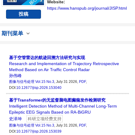
提供一个传播、分享和讨论图像与信号处理领
Website:
域内不同方向问题与发展的交流平台...
https://www.hanspub.org/journal/JISP.html
投稿
期刊菜单
基于空管雷达的航迹回溯方法研究与实现
Research and Implementation of Trajectory Retrospective
Method Based on Air Traffic Control Radar
孙伟峰
图像与信号处理
Vol.15 No.3
, July 31 2026,
PDF
,
DOI:
10.12677/jisp.2026.153040
基于Transformer的无监督脑电图癫痫发作检测研究
Intelligent Detection Method of Multi-Channel Long-Term
Epileptic EEG Signals Based on RA-BiGRU
史泽坤
科研立项经费支持
图像与信号处理
Vol.15 No.3
, July 31 2026,
PDF
,
DOI:
10.12677/jisp.2026.153039