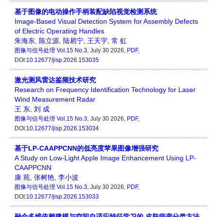
基于图像的电动操作手柄装配缺陷视觉检测系统
Image-Based Visual Detection System for Assembly Defects
of Electric Operating Handles
朱海东
,
陈立源
,
陆易宁
,
王天宇
,
常 虹
图像与信号处理
Vol.15 No.3
, July 30 2026,
PDF
,
DOI:
10.12677/jisp.2026.153035
激光测风雷达鉴频技术研究
Research on Frequency Identification Technology for Laser
Wind Measurement Radar
王 东
,
刘 成
图像与信号处理
Vol.15 No.3
, July 30 2026,
PDF
,
DOI:
10.12677/jisp.2026.153034
基于LP-CAAPPCNN的低亮度苹果图像增强研究
A Study on Low-Light Apple Image Enhancement Using LP-
CAAPPCNN
康 苑
,
张树艳
,
李小波
图像与信号处理
Vol.15 No.3
, July 30 2026,
PDF
,
DOI:
10.12677/jisp.2026.153033
融合多维依赖建模与空间自适应特征学习的 皮肤病变分类方法