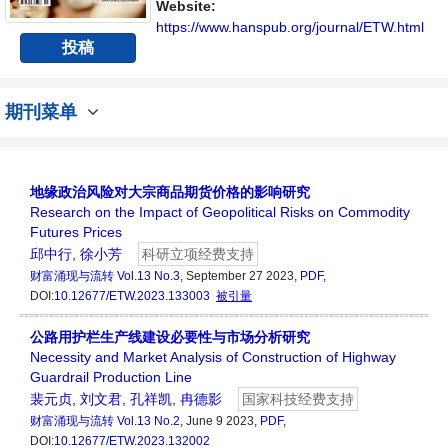
人员提供一个传播、分享和讨论该领域内不同
Website:
方向问题与发展的交流平台。
https://www.hanspub.org/journal/ETW.html
投稿
期刊菜单
地缘政治风险对大宗商品期货价格的影响研究
Research on the Impact of Geopolitical Risks on Commodity
Futures Prices
邱中行
,
徐小芳
科研立项经费支持
财富涌现与流转
Vol.13 No.3
, September 27 2023,
PDF
,
DOI:
10.12677/ETW.2023.133003
被引量
公路用护栏生产线建设必要性与市场分析研究
Necessity and Market Analysis of Construction of Highway
Guardrail Production Line
裴元贞
,
刘文君
,
孔祥凯
,
冉德影
国家科技经费支持
财富涌现与流转
Vol.13 No.2
, June 9 2023,
PDF
,
DOI:
10.12677/ETW.2023.132002