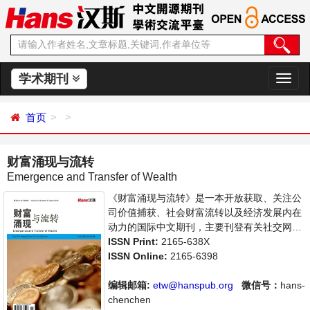
学术期刊
切
换
导
首页
航
财富涌现与流转
Emergence and Transfer of Wealth
《财富涌现与流转》是一本开放获取、关注公
司价值捕获、社会财富流转以及经济发展内在
动力的国际中文期刊，主要刊登有关社交网络
中的价值链、病毒式营销、互联网服务的价值
ISSN Print:
2165-638X
捕获等领域的论文，反映国内外该领域的最新
ISSN Online:
2165-6398
研究动态。本刊支持思想创新、学术创新，倡
导科学，繁荣学术，集学术性、思想性为一
编辑邮箱:
etw@hanspub.org
微信号：
hans-
体，旨在为世界范围内的科学家、学者、科研
chenchen