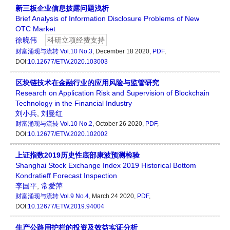
新三板企业信息披露问题浅析
Brief Analysis of Information Disclosure Problems of New
OTC Market
徐晓伟
科研立项经费支持
财富涌现与流转
Vol.10 No.3
, December 18 2020,
PDF
,
DOI:
10.12677/ETW.2020.103003
区块链技术在金融行业的应用风险与监管研究
Research on Application Risk and Supervision of Blockchain
Technology in the Financial Industry
刘小兵
,
刘曼红
财富涌现与流转
Vol.10 No.2
, October 26 2020,
PDF
,
DOI:
10.12677/ETW.2020.102002
上证指数2019历史性底部康波预测检验
Shanghai Stock Exchange Index 2019 Historical Bottom
Kondratieff Forecast Inspection
李国平
,
常爱萍
财富涌现与流转
Vol.9 No.4
, March 24 2020,
PDF
,
DOI:
10.12677/ETW.2019.94004
生产公路用护栏的投资及效益实证分析