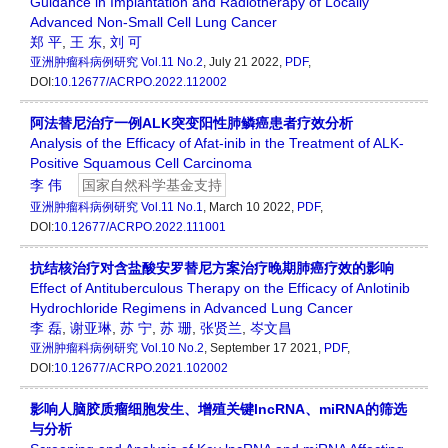
Guidance in Implantation and Radiotherapy of Locally
Advanced Non-Small Cell Lung Cancer
郑 平
,
王 东
,
刘 可
亚洲肿瘤科病例研究
Vol.11 No.2
, July 21 2022,
PDF
,
DOI:
10.12677/ACRPO.2022.112002
阿法替尼治疗一例ALK突变阳性肺鳞癌患者疗效分析
Analysis of the Efficacy of Afat-inib in the Treatment of ALK-
Positive Squamous Cell Carcinoma
李 伟
国家自然科学基金支持
亚洲肿瘤科病例研究
Vol.11 No.1
, March 10 2022,
PDF
,
DOI:
10.12677/ACRPO.2022.111001
抗结核治疗对含盐酸安罗替尼方案治疗晚期肺癌疗效的影响
Effect of Antituberculous Therapy on the Efficacy of Anlotinib
Hydrochloride Regimens in Advanced Lung Cancer
李 磊
,
谢亚琳
,
苏 宁
,
苏 珊
,
张贤兰
,
岑文昌
亚洲肿瘤科病例研究
Vol.10 No.2
, September 17 2021,
PDF
,
DOI:
10.12677/ACRPO.2021.102002
影响人脑胶质瘤细胞发生、增殖关键lncRNA、miRNA的筛选
与分析