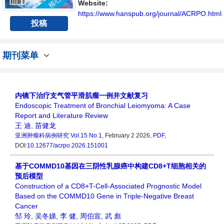
Website:
https://www.hanspub.org/journal/ACRPO.html
投稿
期刊菜单
内镜下治疗支气管平滑肌瘤一例并文献复习
Endoscopic Treatment of Bronchial Leiomyoma: A Case
Report and Literature Review
王 迪
,
苗健龙
亚洲肿瘤科病例研究
Vol.15 No.1
, February 2 2026,
PDF
,
DOI:
10.12677/acrpo.2026.151001
基于COMMD10基因在三阴性乳腺癌中构建CD8+T细胞相关的
预后模型
Construction of a CD8+T-Cell-Associated Prognostic Model
Based on the COMMD10 Gene in Triple-Negative Breast
Cancer
邹 玲
,
吴冬娣
,
李 健
,
周伯宣
,
武 彪