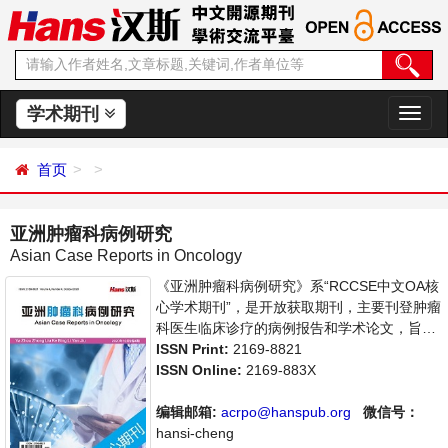
学术期刊
切
换
导
首页
航
亚洲肿瘤科病例研究
Asian Case Reports in Oncology
《亚洲肿瘤科病例研究》系“RCCSE中文OA核
心学术期刊”，是开放获取期刊，主要刊登肿瘤
科医生临床诊疗的病例报告和学术论文，旨在
为世界范围内的医生、学者及医疗工作者提供
ISSN Print:
2169-8821
一个传播、分享和讨论交流的平台。
ISSN Online:
2169-883X
编辑邮箱:
acrpo@hanspub.org
微信号：
hansi-cheng