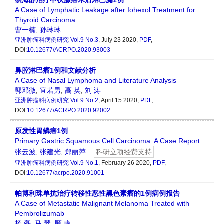
A Case of Lymphatic Leakage after Iohexol Treatment for
Thyroid Carcinoma
曹一楠
,
孙琳琳
亚洲肿瘤科病例研究
Vol.9 No.3
, July 23 2020,
PDF
,
DOI:
10.12677/ACRPO.2020.93003
鼻腔淋巴瘤1例和文献分析
A Case of Nasal Lymphoma and Literature Analysis
郭邓微
,
宜若男
,
高 英
,
刘 涛
亚洲肿瘤科病例研究
Vol.9 No.2
, April 15 2020,
PDF
,
DOI:
10.12677/ACRPO.2020.92002
原发性胃鳞癌1例
Primary Gastric Squamous Cell Carcinoma: A Case Report
张云波
,
张建光
,
郑丽萍
科研立项经费支持
亚洲肿瘤科病例研究
Vol.9 No.1
, February 26 2020,
PDF
,
DOI:
10.12677/acrpo.2020.91001
帕博利珠单抗治疗转移性恶性黑色素瘤的1例病例报告
A Case of Metastatic Malignant Melanoma Treated with
Pembrolizumab
杨 磊
,
马 琴
,
顾 峰