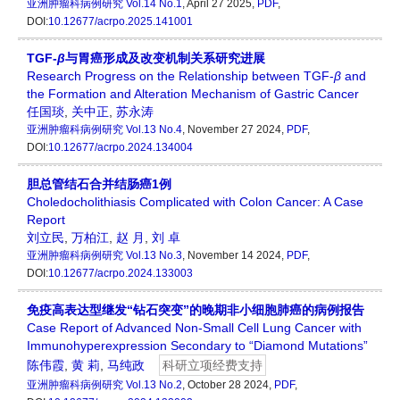
亚洲肿瘤科病例研究
Vol.14 No.1
, April 27 2025,
PDF
,
DOI:
10.12677/acrpo.2025.141001
TGF-
β
与胃癌形成及改变机制关系研究进展
Research Progress on the Relationship between TGF-
β
and
the Formation and Alteration Mechanism of Gastric Cancer
任国琰
,
关中正
,
苏永涛
亚洲肿瘤科病例研究
Vol.13 No.4
, November 27 2024,
PDF
,
DOI:
10.12677/acrpo.2024.134004
胆总管结石合并结肠癌1例
Choledocholithiasis Complicated with Colon Cancer: A Case
Report
刘立民
,
万柏江
,
赵 月
,
刘 卓
亚洲肿瘤科病例研究
Vol.13 No.3
, November 14 2024,
PDF
,
DOI:
10.12677/acrpo.2024.133003
免疫高表达型继发“钻石突变”的晚期非小细胞肺癌的病例报告
Case Report of Advanced Non-Small Cell Lung Cancer with
Immunohyperexpression Secondary to “Diamond Mutations”
陈伟霞
,
黄 莉
,
马纯政
科研立项经费支持
亚洲肿瘤科病例研究
Vol.13 No.2
, October 28 2024,
PDF
,