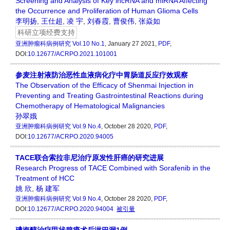
Screening and Analysis of Key lncRNA and miRNA Affecting
the Occurrence and Proliferation of Human Glioma Cells
李明扬
,
王仕超
,
凌 宇
,
刘春霞
,
曹俊伟
,
张焱如
科研立项经费支持
亚洲肿瘤科病例研究
Vol.10 No.1
, January 27 2021,
PDF
,
DOI:
10.12677/ACRPO.2021.101001
参麦注射液防治恶性血液病化疗中胃肠道反应疗效观察
The Observation of the Efficacy of Shenmai Injection in
Preventing and Treating Gastrointestinal Reactions during
Chemotherapy of Hematological Malignancies
孙翠娥
亚洲肿瘤科病例研究
Vol.9 No.4
, October 28 2020,
PDF
,
DOI:
10.12677/ACRPO.2020.94005
TACE联合索拉非尼治疗原发性肝癌的研究进展
Research Progress of TACE Combined with Sorafenib in the
Treatment of HCC
姚 欣
,
杨 建军
亚洲肿瘤科病例研究
Vol.9 No.4
, October 28 2020,
PDF
,
DOI:
10.12677/ACRPO.2020.94004
被引量
碘海醇治疗甲状腺癌术后淋巴漏1例