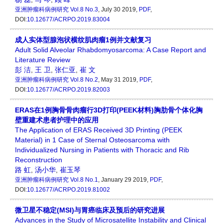
亚洲肿瘤科病例研究
Vol.8 No.3
, July 30 2019,
PDF
,
DOI:
10.12677/ACRPO.2019.83004
成人实体型腺泡状横纹肌肉瘤1例并文献复习
Adult Solid Alveolar Rhabdomyosarcoma: A Case Report and
Literature Review
彭 洁
,
王 卫
,
张仁亚
,
崔 文
亚洲肿瘤科病例研究
Vol.8 No.2
, May 31 2019,
PDF
,
DOI:
10.12677/ACRPO.2019.82003
ERAS在1例胸骨骨肉瘤行3D打印(PEEK材料)胸肋骨个体化胸
壁重建术患者护理中的应用
The Application of ERAS Received 3D Printing (PEEK
Material) in 1 Case of Sternal Osteosarcoma with
Individualized Nursing in Patients with Thoracic and Rib
Reconstruction
路 虹
,
汤小华
,
崔玉琴
亚洲肿瘤科病例研究
Vol.8 No.1
, January 29 2019,
PDF
,
DOI:
10.12677/ACRPO.2019.81002
微卫星不稳定(MSI)与胃癌临床及预后的研究进展
Advances in the Study of Microsatellite Instability and Clinical