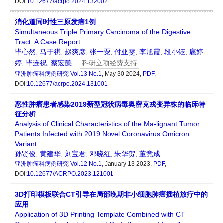
DOI:
10.12677/acrpo.2024.132002
消化道同时性三原发癌1例
Simultaneous Triple Primary Carcinoma of the Digestive
Tract: A Case Report
毕心然
,
马于祺
,
赵爽彦
,
张一粟
,
付亚雯
,
李旭霞
,
段小钰
,
扈婷
婷
,
毕连祝
,
蔡宏懿
科研立项经费支持
亚洲肿瘤科病例研究
Vol.13 No.1
, May 30 2024,
PDF
,
DOI:
10.12677/acrpo.2024.131001
恶性肿瘤患者感染2019新型冠状病毒奥密克戎变异株的临床特
征分析
Analysis of Clinical Characteristics of the Ma-lignant Tumor
Patients Infected with 2019 Novel Coronavirus Omicron
Variant
孙贤俊
,
黄建华
,
刘宝君
,
邓晓红
,
朱华贺
,
董竞成
亚洲肿瘤科病例研究
Vol.12 No.1
, January 13 2023,
PDF
,
DOI:
10.12677/ACRPO.2023.121001
3D打印模板联合CT引导在局部晚期非小细胞肺癌插植放疗中的
应用
Application of 3D Printing Template Combined with CT