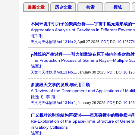
最新文章
历史文章
检索
领域
不同环境中引力子的聚集分析——宇宙中氢元素形成的
Aggregation Analysis of Gravitons in Different Enviro
陈军利
天文与天体物理
Vol.13 No.2
, April 27 2025,
PDF
, DOI:
10.12677/
γ
射线的产生过程——引力能量波在原子核内的多次散射
The Production Process of Gamma Rays—Multiple Scatt
陈军利
天文与天体物理
Vol.13 No.1
, January 30 2025,
PDF
, DOI:
10.126
多波段天文学的发展与应用回顾
A Review of the Development and Applications of Mul
徐逸飞
,
李 旭
天文与天体物理
Vol.13 No.1
, January 26 2025,
PDF
, DOI:
10.126
广义相对论时空结构再探讨——星系碰撞中的暗物质与
Re-Exploration of the Space-Time Structure of General 
in Galaxy Collisions
陈军利