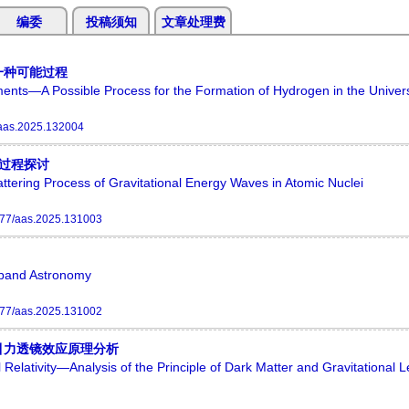
编委
投稿须知
文章处理费
一种可能过程
nments—A Possible Process for the Formation of Hydrogen in the Univer
aas.2025.132004
过程探讨
ering Process of Gravitational Energy Waves in Atomic Nuclei
77/aas.2025.131003
tiband Astronomy
77/aas.2025.131002
引力透镜效应原理分析
Relativity—Analysis of the Principle of Dark Matter and Gravitational L