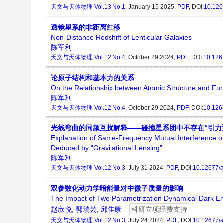
天文与天体物理
Vol.13 No.1
, January 15 2025,
PDF
, DOI:
10.126
透镜星系的非距离红移
Non-Distance Redshift of Lenticular Galaxies
陈军利
天文与天体物理
Vol.12 No.4
, October 29 2024,
PDF
, DOI:
10.126
论原子结构和基本力的关系
On the Relationship between Atomic Structure and F
陈军利
天文与天体物理
Vol.12 No.4
, October 29 2024,
PDF
, DOI:
10.126
光线弯曲的同频互扰解释——碰撞星系团中不存在“引力
Explanation of Same-Frequency Mutual Interference of
Deduced by “Gravitational Lensing”
陈军利
天文与天体物理
Vol.12 No.3
, July 31 2024,
PDF
, DOI:
10.12677/
双参数化动力学暗能量对中微子质量的影响
The Impact of Two-Parametrization Dynamical Dark E
赵欣悦
,
郭瑞芸
,
邱佳康
科研立项经费支持
天文与天体物理
Vol.12 No.3
, July 24 2024,
PDF
, DOI:
10.12677/