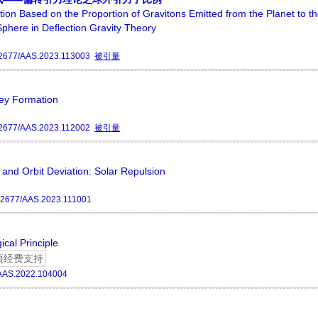
tion Based on the Proportion of Gravitons Emitted from the Planet to t
phere in Deflection Gravity Theory
2677/AAS.2023.113003
被引量
lley Formation
2677/AAS.2023.112002
被引量
nd Orbit Deviation: Solar Repulsion
12677/AAS.2023.111001
cal Principle
项经费支持
AAS.2022.104004