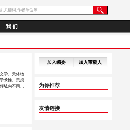
我 们
加入编委
加入审稿人
文学、天体物
学术性、思想
为你推荐
领域内不同方
友情链接