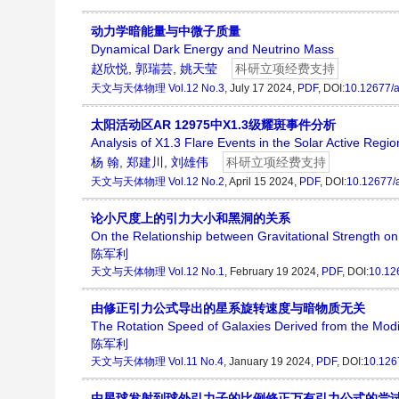
动力学暗能量与中微子质量
Dynamical Dark Energy and Neutrino Mass
赵欣悦
,
郭瑞芸
,
姚天莹
科研立项经费支持
天文与天体物理
Vol.12 No.3
, July 17 2024,
PDF
, DOI:
10.12677/
太阳活动区AR 12975中X1.3级耀斑事件分析
Analysis of X1.3 Flare Events in the Solar Active Reg
杨 翰
,
郑建川
,
刘雄伟
科研立项经费支持
天文与天体物理
Vol.12 No.2
, April 15 2024,
PDF
, DOI:
10.12677/
论小尺度上的引力大小和黑洞的关系
On the Relationship between Gravitational Strength o
陈军利
天文与天体物理
Vol.12 No.1
, February 19 2024,
PDF
, DOI:
10.12
由修正引力公式导出的星系旋转速度与暗物质无关
The Rotation Speed of Galaxies Derived from the Modi
陈军利
天文与天体物理
Vol.11 No.4
, January 19 2024,
PDF
, DOI:
10.126
由星球发射到球外引力子的比例修正万有引力公式的尝