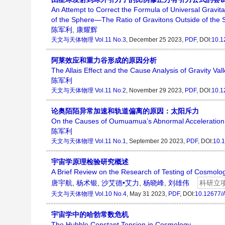
An Attempt to Correct the Formula of Universal Gravita
of the Sphere—The Ratio of Gravitons Outside of the S
陈军利
,
康耀辉
天文与天体物理
Vol.11 No.3
, December 25 2023,
PDF
, DOI:
10.1
阿莱效应和重力谷形成的原因分析
The Allais Effect and the Cause Analysis of Gravity Va
陈军利
天文与天体物理
Vol.11 No.2
, November 29 2023,
PDF
, DOI:
10.1
论奥陌陌异常加速和轨道偏离的原因：太阳斥力
On the Causes of Oumuamua’s Abnormal Acceleration a
陈军利
天文与天体物理
Vol.11 No.1
, September 20 2023,
PDF
, DOI:
10.
宇宙学原理检验研究概述
A Brief Review on the Research of Testing of Cosmologi
唐宇航
,
杨术银
,
沙艾德•艾力
,
杨晓峰
,
刘雄伟
科研立
天文与天体物理
Vol.10 No.4
, May 31 2023,
PDF
, DOI:
10.12677/
宇宙学中的哈勃常数危机
The Hubble Constant Tension in Cosmology