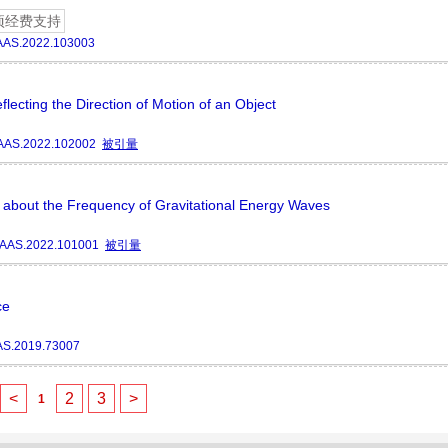
项经费支持
AAS.2022.103003
lecting the Direction of Motion of an Object
AAS.2022.102002
被引量
e about the Frequency of Gravitational Energy Waves
/AAS.2022.101001
被引量
ce
AS.2019.73007
<
2
3
>
1