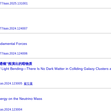
77/aas.2025.131001
77/aas.2024.124007
undamental Forces
77/aas.2024.124006
透镜”推演出的暗物质
 Light Bending—There Is No Dark Matter in Colliding Galaxy Clusters 
aas.2024.123005
被引量
nergy on the Neutrino Mass
aas.2024.123004