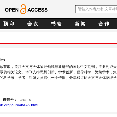
预 印
会 议
书 籍
新 闻
合 作
hysics
放获取，关注天文与天体物理领域最新进展的国际中文期刊，主要刊登天
示的相关论文。本刊支持思想创新、学术创新，倡导科学，繁荣学术，集
的科学家、学者、科研人员提供一个传播、分享和讨论天文与天体物理学
微信号：
hansi-liu
b.org/journal/AAS.html