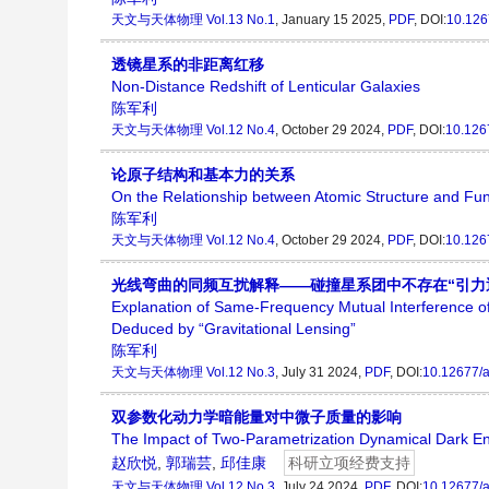
天文与天体物理
Vol.13 No.1
, January 15 2025,
PDF
, DOI:
10.126
透镜星系的非距离红移
Non-Distance Redshift of Lenticular Galaxies
陈军利
天文与天体物理
Vol.12 No.4
, October 29 2024,
PDF
, DOI:
10.126
论原子结构和基本力的关系
On the Relationship between Atomic Structure and F
陈军利
天文与天体物理
Vol.12 No.4
, October 29 2024,
PDF
, DOI:
10.126
光线弯曲的同频互扰解释——碰撞星系团中不存在“引力
Explanation of Same-Frequency Mutual Interference of
Deduced by “Gravitational Lensing”
陈军利
天文与天体物理
Vol.12 No.3
, July 31 2024,
PDF
, DOI:
10.12677/
双参数化动力学暗能量对中微子质量的影响
The Impact of Two-Parametrization Dynamical Dark E
赵欣悦
,
郭瑞芸
,
邱佳康
科研立项经费支持
天文与天体物理
Vol.12 No.3
, July 24 2024,
PDF
, DOI:
10.12677/