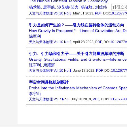
The Hubble Constant Tension in Cosmology
杨术银
,
唐宇航
,
沙艾德•艾力
,
杨晓峰
,
刘雄伟
科研立
天文与天体物理
Vol.10 No.3
, May 31 2023,
PDF
, DOI:
10.12677/
引力是如何产生的？——引力线在偏转物体的运动方向
How Gravity Is Produced?—Lines of Gravitation Are Def
陈军利
天文与天体物理
Vol.10 No.2
, April 28 2023,
PDF
, DOI:
10.12677/
引力、引力场和引力子——关于引力能量波频率的推断
Gravity, Gravitational Fields, and Gravitons—Inferenc
陈军利
,
康耀辉
天文与天体物理
Vol.10 No.1
, June 17 2022,
PDF
, DOI:
10.12677
宇宙空间暴胀机制探讨
Probe into the Inflationary Mechanism of Cosmos Spa
李宇山
天文与天体物理
Vol.7 No.3
, July 18 2019,
PDF
, DOI:
10.12677/A