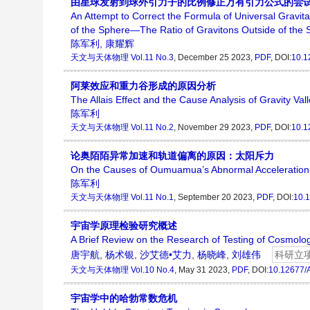
由星球发射到球外引力子的比例修正万有引力公式的尝
An Attempt to Correct the Formula of Universal Gravita
of the Sphere—The Ratio of Gravitons Outside of the S
陈军利
,
康耀辉
天文与天体物理
Vol.11 No.3
, December 25 2023,
PDF
, DOI:
10.1
阿莱效应和重力谷形成的原因分析
The Allais Effect and the Cause Analysis of Gravity Va
陈军利
天文与天体物理
Vol.11 No.2
, November 29 2023,
PDF
, DOI:
10.1
论奥陌陌异常加速和轨道偏离的原因：太阳斥力
On the Causes of Oumuamua’s Abnormal Acceleration a
陈军利
天文与天体物理
Vol.11 No.1
, September 20 2023,
PDF
, DOI:
10.
宇宙学原理检验研究概述
A Brief Review on the Research of Testing of Cosmologi
唐宇航
,
杨术银
,
沙艾德•艾力
,
杨晓峰
,
刘雄伟
科研立
天文与天体物理
Vol.10 No.4
, May 31 2023,
PDF
, DOI:
10.12677/
宇宙学中的哈勃常数危机