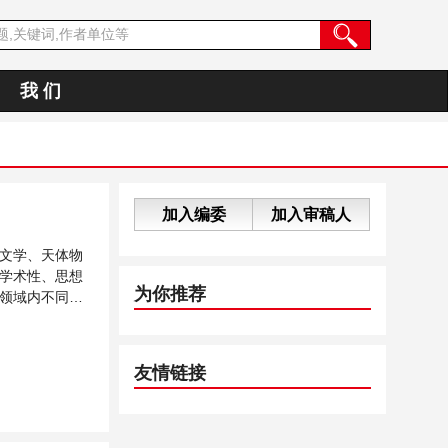
我 们
加入编委
加入审稿人
文学、天体物
学术性、思想
为你推荐
领域内不同方
友情链接