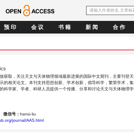
预 印
会 议
书 籍
新 闻
合 作
hysics
放获取，关注天文与天体物理领域最新进展的国际中文期刊，主要刊登天
示的相关论文。本刊支持思想创新、学术创新，倡导科学，繁荣学术，集
的科学家、学者、科研人员提供一个传播、分享和讨论天文与天体物理学
微信号：
hansi-liu
b.org/journal/AAS.html