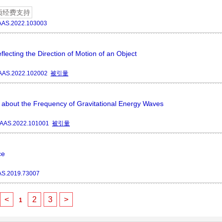
项经费支持
AAS.2022.103003
lecting the Direction of Motion of an Object
AAS.2022.102002
被引量
e about the Frequency of Gravitational Energy Waves
/AAS.2022.101001
被引量
ce
AS.2019.73007
<
2
3
>
1