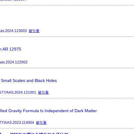
aas.2024.123003
被引量
ion AR 12975
aas.2024.122002
n Small Scales and Black Holes
677/AAS.2024.121001
被引量
fied Gravity Formula Is Independent of Dark Matter
77/AAS.2023.114004
被引量