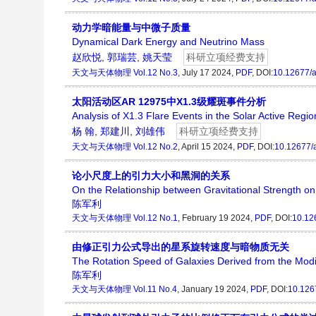
动力学暗能量与中微子质量
Dynamical Dark Energy and Neutrino Mass
赵欣悦
,
郭瑞芸
,
姚天莹
科研立项经费支持
天文与天体物理
Vol.12 No.3
, July 17 2024,
PDF
, DOI:
10.12677/
太阳活动区AR 12975中X1.3级耀斑事件分析
Analysis of X1.3 Flare Events in the Solar Active Reg
杨 翰
,
郑建川
,
刘雄伟
科研立项经费支持
天文与天体物理
Vol.12 No.2
, April 15 2024,
PDF
, DOI:
10.12677/
论小尺度上的引力大小和黑洞的关系
On the Relationship between Gravitational Strength o
陈军利
天文与天体物理
Vol.12 No.1
, February 19 2024,
PDF
, DOI:
10.12
由修正引力公式导出的星系旋转速度与暗物质无关
The Rotation Speed of Galaxies Derived from the Modi
陈军利
天文与天体物理
Vol.11 No.4
, January 19 2024,
PDF
, DOI:
10.126