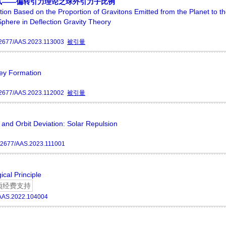
试——偏转引力理论之球外引力子比例
tion Based on the Proportion of Gravitons Emitted from the Planet to t
phere in Deflection Gravity Theory
2677/AAS.2023.113003
被引量
lley Formation
2677/AAS.2023.112002
被引量
nd Orbit Deviation: Solar Repulsion
12677/AAS.2023.111001
cal Principle
项经费支持
AAS.2022.104004