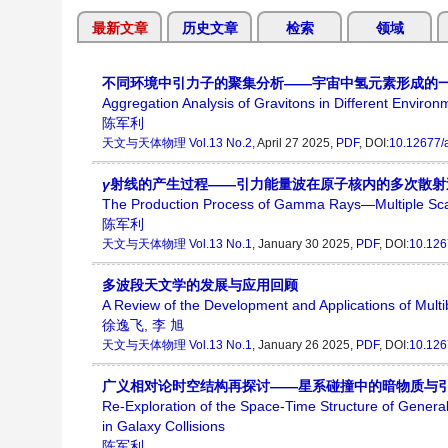
最新文章
历史文章
检索
领域
不同环境中引力子的聚集分析——宇宙中氢元素形成的
Aggregation Analysis of Gravitons in Different Enviro
陈军利
天文与天体物理
Vol.13 No.2
, April 27 2025,
PDF
, DOI:
10.12677/
γ
射线的产生过程——引力能量波在原子核内的多次散射
The Production Process of Gamma Rays—Multiple Scatt
陈军利
天文与天体物理
Vol.13 No.1
, January 30 2025,
PDF
, DOI:
10.126
多波段天文学的发展与应用回顾
A Review of the Development and Applications of Mul
徐逸飞
,
李 旭
天文与天体物理
Vol.13 No.1
, January 26 2025,
PDF
, DOI:
10.126
广义相对论时空结构再探讨——星系碰撞中的暗物质与
Re-Exploration of the Space-Time Structure of General 
in Galaxy Collisions
陈军利