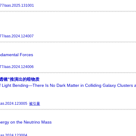
77/aas.2025.131001
77/aas.2024.124007
undamental Forces
77/aas.2024.124006
透镜”推演出的暗物质
 Light Bending—There Is No Dark Matter in Colliding Galaxy Clusters 
aas.2024.123005
被引量
nergy on the Neutrino Mass
aas.2024.123004