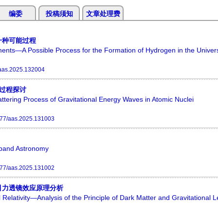
编委
投稿须知
文章处理费
一种可能过程
nments—A Possible Process for the Formation of Hydrogen in the Univer
aas.2025.132004
过程探讨
ering Process of Gravitational Energy Waves in Atomic Nuclei
77/aas.2025.131003
tiband Astronomy
77/aas.2025.131002
引力透镜效应原理分析
Relativity—Analysis of the Principle of Dark Matter and Gravitational L