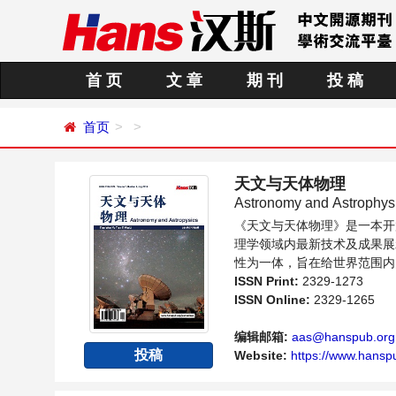
首 页
文 章
期 刊
投 稿
首页
天文与天体物理
Astronomy and Astrop
《天文与天体物理》是一本开
理学领域内最新技术及成果展
性为一体，旨在给世界范围内
向问题与发展的交流平台。
ISSN Print:
2329-1273
ISSN Online:
2329-1265
编辑邮箱:
aas@hanspub.org
投稿
Website:
https://www.hanspu