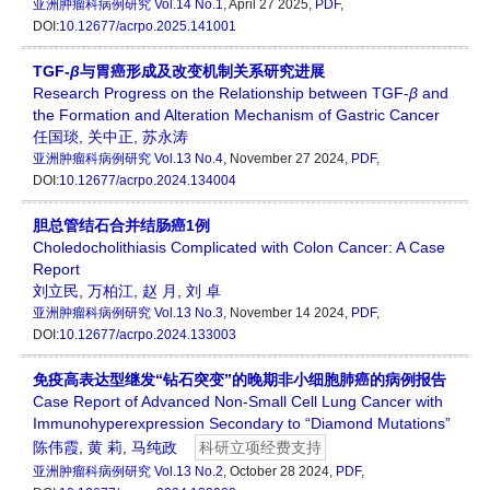
亚洲肿瘤科病例研究
Vol.14 No.1
, April 27 2025,
PDF
,
DOI:
10.12677/acrpo.2025.141001
TGF-
β
与胃癌形成及改变机制关系研究进展
Research Progress on the Relationship between TGF-
β
and
the Formation and Alteration Mechanism of Gastric Cancer
任国琰
,
关中正
,
苏永涛
亚洲肿瘤科病例研究
Vol.13 No.4
, November 27 2024,
PDF
,
DOI:
10.12677/acrpo.2024.134004
胆总管结石合并结肠癌1例
Choledocholithiasis Complicated with Colon Cancer: A Case
Report
刘立民
,
万柏江
,
赵 月
,
刘 卓
亚洲肿瘤科病例研究
Vol.13 No.3
, November 14 2024,
PDF
,
DOI:
10.12677/acrpo.2024.133003
免疫高表达型继发“钻石突变”的晚期非小细胞肺癌的病例报告
Case Report of Advanced Non-Small Cell Lung Cancer with
Immunohyperexpression Secondary to “Diamond Mutations”
陈伟霞
,
黄 莉
,
马纯政
科研立项经费支持
亚洲肿瘤科病例研究
Vol.13 No.2
, October 28 2024,
PDF
,