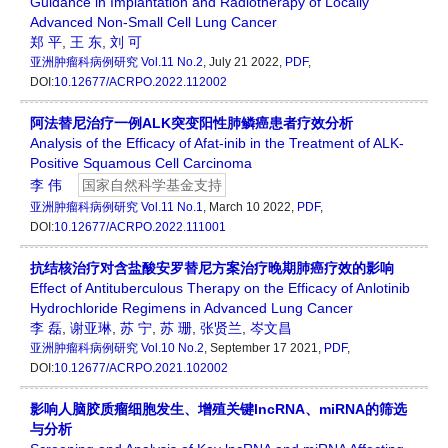
Guidance in Implantation and Radiotherapy of Locally
Advanced Non-Small Cell Lung Cancer
郑 平
,
王 东
,
刘 可
亚洲肿瘤科病例研究
Vol.11 No.2
, July 21 2022,
PDF
,
DOI:
10.12677/ACRPO.2022.112002
阿法替尼治疗一例ALK突变阳性肺鳞癌患者疗效分析
Analysis of the Efficacy of Afat-inib in the Treatment of ALK-
Positive Squamous Cell Carcinoma
李 伟
国家自然科学基金支持
亚洲肿瘤科病例研究
Vol.11 No.1
, March 10 2022,
PDF
,
DOI:
10.12677/ACRPO.2022.111001
抗结核治疗对含盐酸安罗替尼方案治疗晚期肺癌疗效的影响
Effect of Antituberculous Therapy on the Efficacy of Anlotinib
Hydrochloride Regimens in Advanced Lung Cancer
李 磊
,
谢亚琳
,
苏 宁
,
苏 珊
,
张贤兰
,
岑文昌
亚洲肿瘤科病例研究
Vol.10 No.2
, September 17 2021,
PDF
,
DOI:
10.12677/ACRPO.2021.102002
影响人脑胶质瘤细胞发生、增殖关键lncRNA、miRNA的筛选
与分析