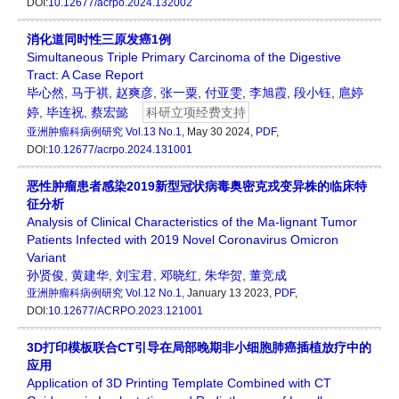
DOI:
10.12677/acrpo.2024.132002
消化道同时性三原发癌1例
Simultaneous Triple Primary Carcinoma of the Digestive
Tract: A Case Report
毕心然
,
马于祺
,
赵爽彦
,
张一粟
,
付亚雯
,
李旭霞
,
段小钰
,
扈婷
婷
,
毕连祝
,
蔡宏懿
科研立项经费支持
亚洲肿瘤科病例研究
Vol.13 No.1
, May 30 2024,
PDF
,
DOI:
10.12677/acrpo.2024.131001
恶性肿瘤患者感染2019新型冠状病毒奥密克戎变异株的临床特
征分析
Analysis of Clinical Characteristics of the Ma-lignant Tumor
Patients Infected with 2019 Novel Coronavirus Omicron
Variant
孙贤俊
,
黄建华
,
刘宝君
,
邓晓红
,
朱华贺
,
董竞成
亚洲肿瘤科病例研究
Vol.12 No.1
, January 13 2023,
PDF
,
DOI:
10.12677/ACRPO.2023.121001
3D打印模板联合CT引导在局部晚期非小细胞肺癌插植放疗中的
应用
Application of 3D Printing Template Combined with CT