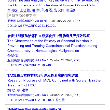
Screening and Analysis of Key lncRNA and miRNA Affecting
the Occurrence and Proliferation of Human Glioma Cells
李明扬
,
王仕超
,
凌 宇
,
刘春霞
,
曹俊伟
,
张焱如
科研立项经费支持
亚洲肿瘤科病例研究
Vol.10 No.1
, January 27 2021,
PDF
,
DOI:
10.12677/ACRPO.2021.101001
参麦注射液防治恶性血液病化疗中胃肠道反应疗效观察
The Observation of the Efficacy of Shenmai Injection in
Preventing and Treating Gastrointestinal Reactions during
Chemotherapy of Hematological Malignancies
孙翠娥
亚洲肿瘤科病例研究
Vol.9 No.4
, October 28 2020,
PDF
,
DOI:
10.12677/ACRPO.2020.94005
TACE联合索拉非尼治疗原发性肝癌的研究进展
Research Progress of TACE Combined with Sorafenib in the
Treatment of HCC
姚 欣
,
杨 建军
亚洲肿瘤科病例研究
Vol.9 No.4
, October 28 2020,
PDF
,
DOI:
10.12677/ACRPO.2020.94004
被引量
碘海醇治疗甲状腺癌术后淋巴漏1例