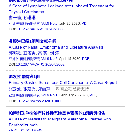
A Case of Lymphatic Leakage after Iohexol Treatment for
Thyroid Carcinoma
曹一楠
,
孙琳琳
亚洲肿瘤科病例研究
Vol.9 No.3
, July 23 2020,
PDF
,
DOI:
10.12677/ACRPO.2020.93003
鼻腔淋巴瘤1例和文献分析
A Case of Nasal Lymphoma and Literature Analysis
郭邓微
,
宜若男
,
高 英
,
刘 涛
亚洲肿瘤科病例研究
Vol.9 No.2
, April 15 2020,
PDF
,
DOI:
10.12677/ACRPO.2020.92002
原发性胃鳞癌1例
Primary Gastric Squamous Cell Carcinoma: A Case Report
张云波
,
张建光
,
郑丽萍
科研立项经费支持
亚洲肿瘤科病例研究
Vol.9 No.1
, February 26 2020,
PDF
,
DOI:
10.12677/acrpo.2020.91001
帕博利珠单抗治疗转移性恶性黑色素瘤的1例病例报告
A Case of Metastatic Malignant Melanoma Treated with
Pembrolizumab
杨 磊
,
马 琴
,
顾 峰