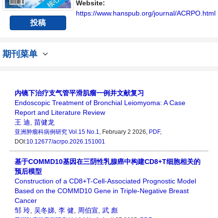
Website:
https://www.hanspub.org/journal/ACRPO.html
投稿
期刊菜单
内镜下治疗支气管平滑肌瘤一例并文献复习
Endoscopic Treatment of Bronchial Leiomyoma: A Case
Report and Literature Review
王 迪
,
苗健龙
亚洲肿瘤科病例研究
Vol.15 No.1
, February 2 2026,
PDF
,
DOI:
10.12677/acrpo.2026.151001
基于COMMD10基因在三阴性乳腺癌中构建CD8+T细胞相关的
预后模型
Construction of a CD8+T-Cell-Associated Prognostic Model
Based on the COMMD10 Gene in Triple-Negative Breast
Cancer
邹 玲
,
吴冬娣
,
李 健
,
周伯宣
,
武 彪