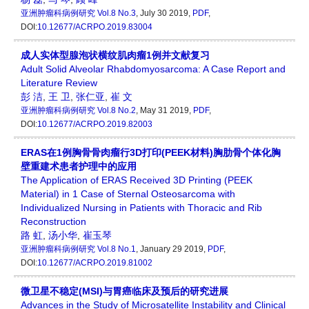
亚洲肿瘤科病例研究
Vol.8 No.3
, July 30 2019,
PDF
,
DOI:
10.12677/ACRPO.2019.83004
成人实体型腺泡状横纹肌肉瘤1例并文献复习
Adult Solid Alveolar Rhabdomyosarcoma: A Case Report and
Literature Review
彭 洁
,
王 卫
,
张仁亚
,
崔 文
亚洲肿瘤科病例研究
Vol.8 No.2
, May 31 2019,
PDF
,
DOI:
10.12677/ACRPO.2019.82003
ERAS在1例胸骨骨肉瘤行3D打印(PEEK材料)胸肋骨个体化胸
壁重建术患者护理中的应用
The Application of ERAS Received 3D Printing (PEEK
Material) in 1 Case of Sternal Osteosarcoma with
Individualized Nursing in Patients with Thoracic and Rib
Reconstruction
路 虹
,
汤小华
,
崔玉琴
亚洲肿瘤科病例研究
Vol.8 No.1
, January 29 2019,
PDF
,
DOI:
10.12677/ACRPO.2019.81002
微卫星不稳定(MSI)与胃癌临床及预后的研究进展
Advances in the Study of Microsatellite Instability and Clinical