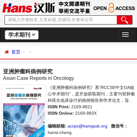
学术期刊
切
换
导
首页
航
亚洲肿瘤科病例研究
Asian Case Reports in Oncology
《亚洲肿瘤科病例研究》系“RCCSE中文OA核
心学术期刊”，是开放获取期刊，主要刊登肿瘤
科医生临床诊疗的病例报告和学术论文，旨在
为世界范围内的医生、学者及医疗工作者提供
ISSN Print:
2169-8821
一个传播、分享和讨论交流的平台。
ISSN Online:
2169-883X
编辑邮箱:
acrpo@hanspub.org
微信号：
hansi-cheng